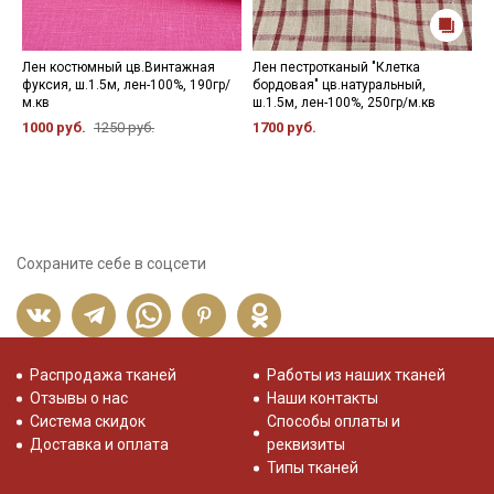
Лен костюмный цв.Винтажная
Лен пестротканый "Клетка
П
фуксия, ш.1.5м, лен-100%, 190гр/
бордовая" цв.натуральный,
С
м.кв
ш.1.5м, лен-100%, 250гр/м.кв
х
6
1000 руб.
1250 руб.
1700 руб.
2
Сохраните себе в соцсети
Распродажа тканей
Работы из наших тканей
Отзывы о нас
Наши контакты
Система скидок
Способы оплаты и
Доставка и оплата
реквизиты
Типы тканей