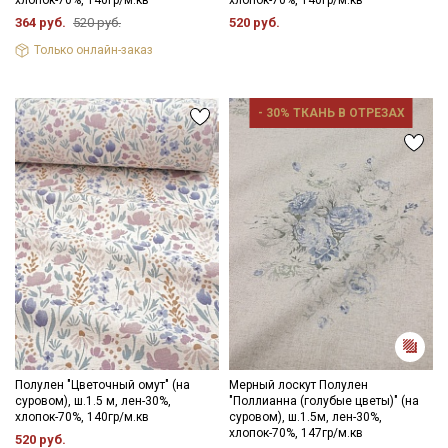
хлопок-70%, 140гр/м.кв
хлопок-70%, 140гр/м.кв
364 руб.
520 руб.
520 руб.
Только онлайн-заказ
- 30% ТКАНЬ В ОТРЕЗАХ
Полулен "Цветочный омут" (на
Мерный лоскут Полулен
суровом), ш.1.5 м, лен-30%,
"Поллианна (голубые цветы)" (на
хлопок-70%, 140гр/м.кв
суровом), ш.1.5м, лен-30%,
хлопок-70%, 147гр/м.кв
520 руб.