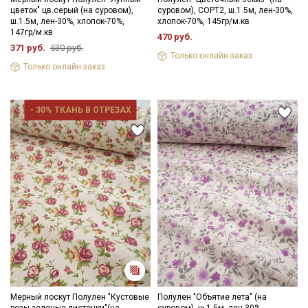
цветок" цв.серый (на суровом),
суровом), СОРТ2, ш.1.5м, лен-30%,
ш.1.5м, лен-30%, хлопок-70%,
хлопок-70%, 145гр/м.кв
147гр/м.кв
470 руб.
371 руб.
530 руб.
Только онлайн-заказ
Только онлайн-заказ
- 30% ТКАНЬ В ОТРЕЗАХ
Мерный лоскут Полулен "Кустовые
Полулен "Объятие лета" (на
розы-зеленые листочки"(на
суровом), ш.1.5м, лен-30%,