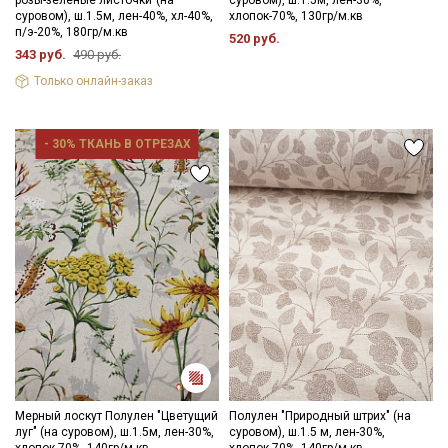
суровом), ш.1.5м, лен-40%, хл-40%,
хлопок-70%, 130гр/м.кв
п/э-20%, 180гр/м.кв
520 руб.
343 руб.
490 руб.
Только онлайн-заказ
- 30% ТКАНЬ В ОТРЕЗАХ
Мерный лоскут Полулен "Цветущий
Полулен "Природный штрих" (на
луг" (на суровом), ш.1.5м, лен-30%,
суровом), ш.1.5 м, лен-30%,