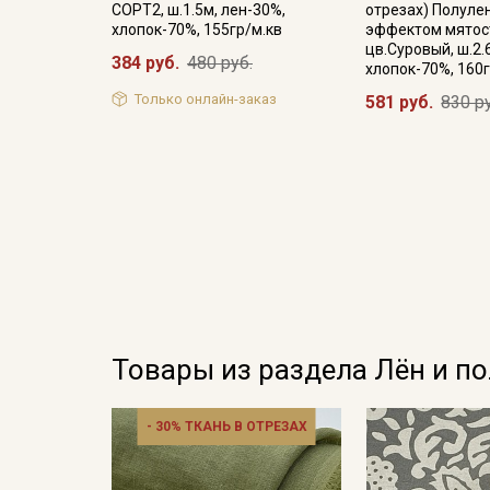
СОРТ2, ш.1.5м, лен-30%,
отрезах) Полуле
хлопок-70%, 155гр/м.кв
эффектом мятос
цв.Суровый, ш.2.
384 руб.
480 руб.
хлопок-70%, 160г
Только онлайн-заказ
581 руб.
830 р
Товары из раздела Лён и п
- 30% ТКАНЬ В ОТРЕЗАХ