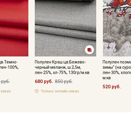
цв.Темно-
Полулен Крэш цв.Бежево-
Полулен поэм
 лен-100%,
черный меланж, ш.2,5м,
зимы" (на суро
лен-25%, хл-75%, 130гр/м.кв
лен-30%, хлоп
м.кв
 руб.
680 руб.
850 руб.
520 руб.
-заказ
Только онлайн-заказ