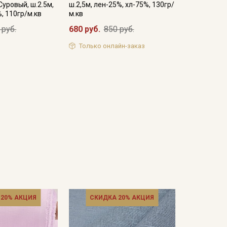
уровый, ш.2.5м,
ш.2,5м, лен-25%, хл-75%, 130гр/
, 110гр/м.кв
м.кв
 руб.
680 руб.
850 руб.
Только онлайн-заказ
 20% АКЦИЯ
СКИДКА 20% АКЦИЯ