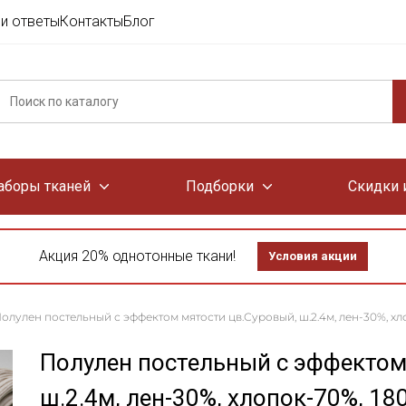
и ответы
Контакты
Блог
аборы тканей
Подборки
Скидки 
Акция 20% однотонные ткани!
Условия акции
олулен постельный с эффектом мятости цв.Суровый, ш.2.4м, лен-30%, хл
Полулен постельный с эффектом
ш.2.4м, лен-30%, хлопок-70%, 18