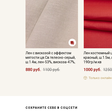
Лен с вискозой с эффектом
Лен костюмный 
мятости цв.Св.телесно-серый,
красный, ш.1.5м,
ш.1.4м, лен-53%, вискоза-47%,
190гр/м.кв
880 руб.
1100 руб.
1000 руб.
1250
Только онлайн
СОХРАНИТЕ СЕБЕ В СОЦСЕТИ