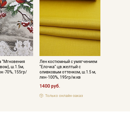
а "Мгновения
Лен костюмный с умягчением
вом), ш.1.5м,
"Елочка" цв.желтый с
ок-70%, 155гр/
оливковым оттенком, ш.1.5 м,
лен-100%, 195гр/м.кв
1400 руб.
Только онлайн-заказ