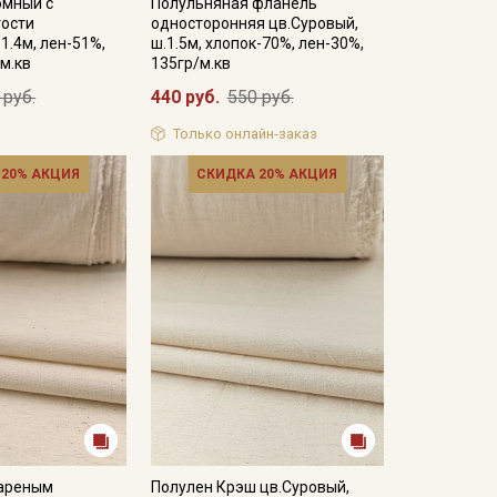
юмный с
Полульняная фланель
ости
односторонняя цв.Суровый,
1.4м, лен-51%,
ш.1.5м, хлопок-70%, лен-30%,
/м.кв
135гр/м.кв
 руб.
440 руб.
550 руб.
Только онлайн-заказ
 20% АКЦИЯ
СКИДКА 20% АКЦИЯ
вареным
Полулен Крэш цв.Суровый,