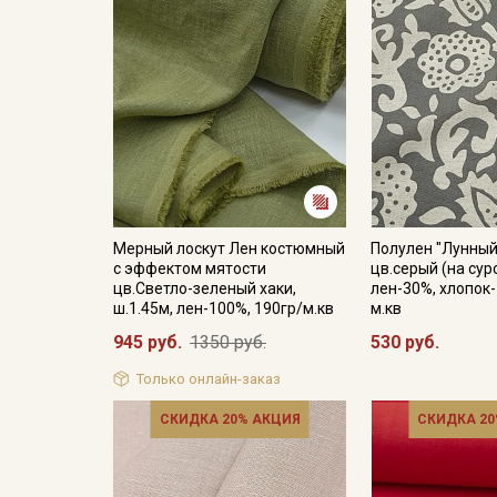
Мерный лоскут Лен костюмный
Полулен "Лунный
с эффектом мятости
цв.серый (на сур
цв.Светло-зеленый хаки,
лен-30%, хлопок-
ш.1.45м, лен-100%, 190гр/м.кв
м.кв
945 руб.
1350 руб.
530 руб.
Только онлайн-заказ
СКИДКА 20% АКЦИЯ
СКИДКА 20