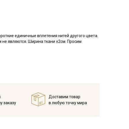
ороткие единичные вплетения нитей другого цвета.
м не являются. Ширина ткани ±2см. Просим
инит, обладает высокой прочностью,
износам, переплетение полотняное; усадка до 5%,
ейских технологий.
отах;
й
Доставим товар
ошо проветриваемом помещении, важно не
у заказу
в любую точку мира
 стороны.
кани в зависимости от настроек вашего монитора и