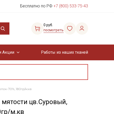
Бесплатно по РФ
+7 (800) 533-75-43
0 руб.
посмотреть
и Акции
Работы из наших тканей
опок-70%, 180гр/м.кв
 мятости цв.Суровый,
0гр/м.кв