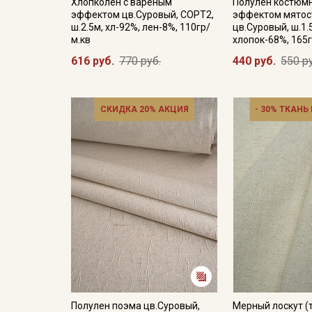
Хлопколен с вареным
Полулен костюм
эффектом цв.Суровый, СОРТ2,
эффектом мятос
ш.2.5м, хл-92%, лен-8%, 110гр/
цв.Суровый, ш.1.
м.кв
хлопок-68%, 165г
616 руб.
770 руб.
440 руб.
550 р
СКИДКА 20% АКЦИЯ
- 30% ТКАНЬ
Полулен поэма цв.Суровый,
Мерный лоскут (