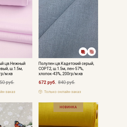
ый цв.Нежный
Полулен цв.Кадетский серый,
вый, ш.1.5м,
СОРТ2, ш.1.5м, лен-57%,
гр/м.кв
хлопок-43%, 200гр/м.кв
50 руб.
672 руб.
840 руб.
йн-заказ
Только онлайн-заказ
НОВИНКА