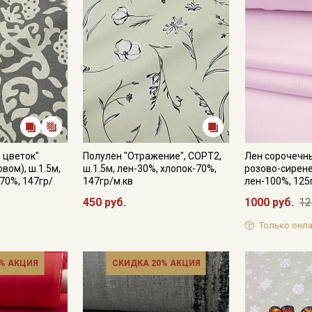
 цветок"
Полулен "Отражение", СОРТ2,
Лен сорочечн
овом), ш.1.5м,
ш.1.5м, лен-30%, хлопок-70%,
розово-сирене
70%, 147гр/
147гр/м.кв
лен-100%, 125
450 руб.
1000 руб.
12
Только онла
% АКЦИЯ
СКИДКА 20% АКЦИЯ