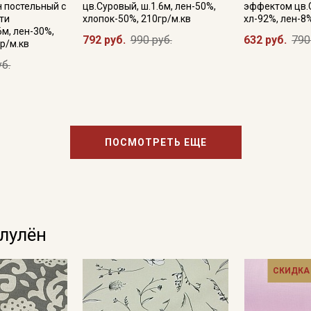
н постельный с
цв.Суровый, ш.1.6м, лен-50%,
эффектом цв.С
ти
хлопок-50%, 210гр/м.кв
хл-92%, лен-8%
6м, лен-30%,
792 руб.
990 руб.
632 руб.
790
р/м.кв
уб.
ПОСМОТРЕТЬ ЕЩЕ
олулён
СКИДКА