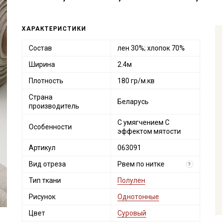
ХАРАКТЕРИСТИКИ
Состав
лен 30%; хлопок 70%
Ширина
2.4м
Плотность
180 гр/м.кв
Страна
Беларусь
производитель
С умягчением С
Особенности
эффектом мятости
Артикул
063091
Вид отреза
Рвем по нитке
?
Тип ткани
Полулен
Рисунок
Однотонные
Цвет
Суровый