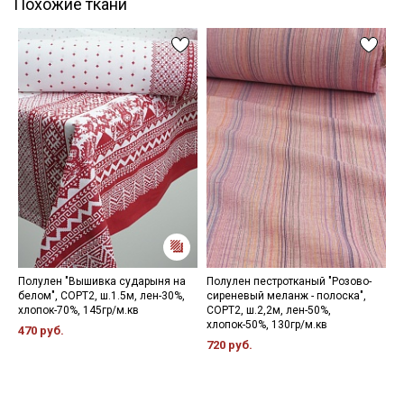
Похожие ткани
Полулен "Вышивка сударыня на
Полулен пестротканый "Розово-
П
белом", СОРТ2, ш.1.5м, лен-30%,
сиреневый меланж - полоска",
ц
хлопок-70%, 145гр/м.кв
СОРТ2, ш.2,2м, лен-50%,
х
хлопок-50%, 130гр/м.кв
470 руб.
5
720 руб.