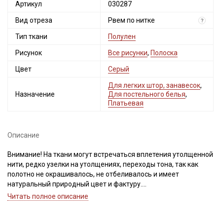
Артикул
030287
Вид отреза
Рвем по нитке
?
Тип ткани
Полулен
Рисунок
Все рисунки
,
Полоска
Цвет
Серый
Для легких штор, занавесок
,
Назначение
Для постельного белья
,
Платьевая
Описание
Внимание! На ткани могут встречаться вплетения утолщенной
нити, редко узелки на утолщениях, переходы тона, так как
полотно не окрашивалось, не отбеливалось и имеет
натуральный природный цвет и фактуру.
При продаже отрез рвем по нитке. Важно, при выравнивании
Читать полное описание
отреза, не срезать неровность, а пропарить и подтянуть ткань
по диагонали, чтобы нити распрямились и диагональный