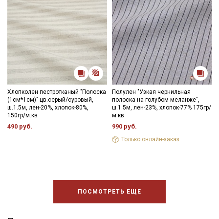
Хлопколен пестротканый "Полоска
Полулен "Узкая чернильная
(1см*1см)" цв.серый/суровый,
полоска на голубом меланже",
ш.1.5м, лен-20%, хлопок-80%,
ш.1.5м, лен-23%, хлопок-77% 175гр/
150гр/м.кв
м.кв
490 руб.
990 руб.
Только онлайн-заказ
ПОСМОТРЕТЬ ЕЩЕ