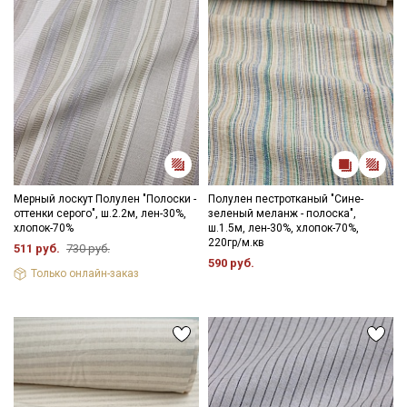
Мерный лоскут Полулен "Полоски -
Полулен пестротканый "Сине-
оттенки серого", ш.2.2м, лен-30%,
зеленый меланж - полоска",
хлопок-70%
ш.1.5м, лен-30%, хлопок-70%,
220гр/м.кв
511 руб.
730 руб.
590 руб.
Только онлайн-заказ