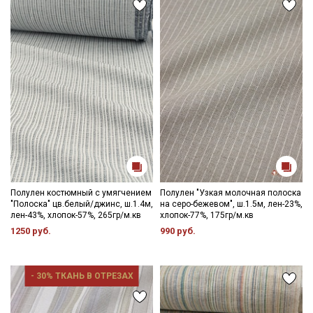
Полулен костюмный с умягчением
Полулен "Узкая молочная полоска
"Полоска" цв.белый/джинс, ш.1.4м,
на серо-бежевом", ш.1.5м, лен-23%,
лен-43%, хлопок-57%, 265гр/м.кв
хлопок-77%, 175гр/м.кв
1250 руб.
990 руб.
- 30% ТКАНЬ В ОТРЕЗАХ