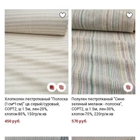
Мы публикуем здесь дополнительные
промокоды и скидки до 30% на узкие
категории тканей
Электронная почта
Подписаться
Ознакомлен(а) с
Политикой обработки персональных
данных
и даю
Согласие на обработку персональных
данных
Хлопколен пестротканый "Полоска
Полулен пестротканый "Сине-
(1см*1см)" цв.серый/суровый,
зеленый меланж - полоска",
Даю
Согласие на получение рекламных и
СОРТ2, ш.1.5м, лен-20%,
СОРТ2, ш.1.5м, лен-30%,
информационных рассылок
хлопок-80%, 150гр/м.кв
хлопок-70%, 220гр/м.кв
450 руб.
570 руб.