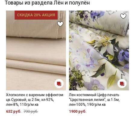
Товары из раздела Лён и полулён
СКИДКА 20% АКЦИЯ
Хлопколен с вареным эффектом
Лен костюмный Цифр.печать
Л
цв.Суровый, ш.2.5м, хл-92%,
"Царственная лилия", ш.1.5м,
ц
лен-8%, 110гр/м.кв
лен-100%, 190гр/м.кв
ш
632 руб.
790 руб.
1900 руб.
1