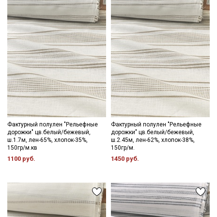
Ознакомлен(а) с
Политикой обработки персональных
данных
и даю
Согласие на обработку персональных
данных
Даю
Согласие на получение рекламных и
информационных рассылок
Фактурный полулен "Рельефные
Фактурный полулен "Рельефные
дорожки" цв.белый/бежевый,
дорожки" цв.белый/бежевый,
ш.1.7м, лен-65%, хлопок-35%,
ш.2.45м, лен-62%, хлопок-38%,
150гр/м.кв
150гр/м.
1100 руб.
1450 руб.