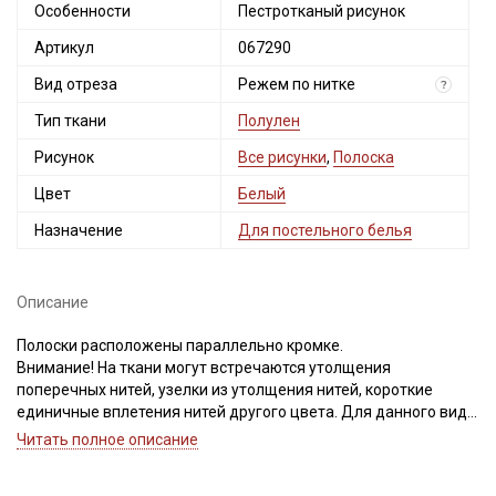
Особенности
Пестротканый рисунок
Артикул
067290
Вид отреза
Режем по нитке
?
Тип ткани
Полулен
Рисунок
Все рисунки
,
Полоска
Цвет
Белый
Назначение
Для постельного белья
Описание
Полоски расположены параллельно кромке.
Внимание! На ткани могут встречаются утолщения
поперечных нитей, узелки из утолщения нитей, короткие
единичные вплетения нитей другого цвета. Для данного вида
ткани это браком и дефектом не считается. Не вырезаем.
Читать полное описание
Дефекты вдоль кромки на расстоянии до 5см от края браком
не являются. Ширина ткани ±2см.