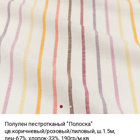
Полулен пестротканый "Полоска"
цв.коричневый/розовый/лиловый, ш.1.5м,
лен-67%, хлопок-33%, 190гр/м.кв