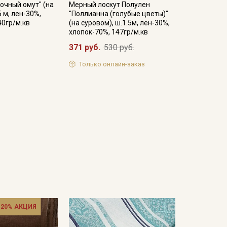
очный омут" (на
Мерный лоскут Полулен
5 м, лен-30%,
"Поллианна (голубые цветы)"
40гр/м.кв
(на суровом), ш.1.5м, лен-30%,
хлопок-70%, 147гр/м.кв
371 руб.
530 руб.
Только онлайн-заказ
 20% АКЦИЯ