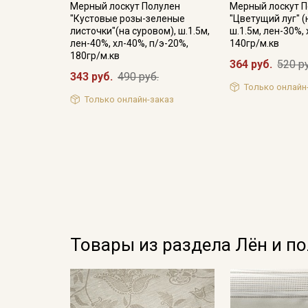
Мерный лоскут Полулен
Мерный лоскут 
"Кустовые розы-зеленые
"Цветущий луг" (
листочки"(на суровом), ш.1.5м,
ш.1.5м, лен-30%,
лен-40%, хл-40%, п/э-20%,
140гр/м.кв
180гр/м.кв
364 руб.
520 р
343 руб.
490 руб.
Только онлайн
Только онлайн-заказ
Товары из раздела Лён и п