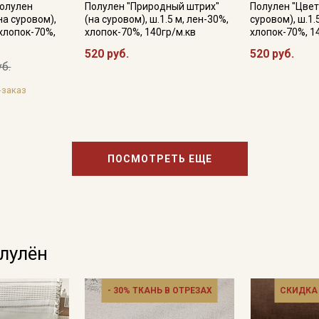
Даю
Согласие на получение рекламных и
Полулен
Полулен "Природный штрих"
Полулен "Цвет
информационных рассылок
на суровом),
(на суровом), ш.1.5 м, лен-30%,
суровом), ш.1.
 хлопок-70%,
хлопок-70%, 140гр/м.кв
хлопок-70%, 1
520 руб.
520 руб.
уб.
-заказ
ПОСМОТРЕТЬ ЕЩЕ
олулён
- 30% ТКАНЬ В ОТРЕЗАХ
СКИДКА