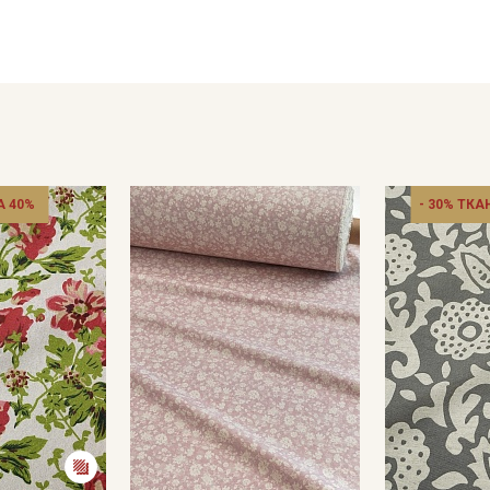
Ткань натуральная дает усадку до 10 %, перед пошивом пос
не выше 40C, для исключения усадки ткани в готовом издел
Уход:
- стирка до 40C в деликатном режиме, отжим на низких обор
- противопоказано употребление отбеливателей;
- сушить в расправленном, подвешенном состоянии, в хор
пересушивать;
- гладить рекомендуется слегка увлажненным, с изнаночной
 40%
- 30% ТКА
Цветопередача может отличаться от оригинального цвета т
в зависимости от партии тон ткани может отличаться.