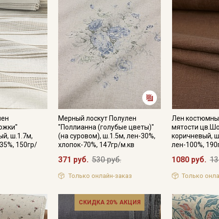
лен
Мерный лоскут Полулен
Лен костюмны
ожки"
"Поллианна (голубые цветы)"
мятости цв.Ш
й, ш.1.7м,
(на суровом), ш.1.5м, лен-30%,
коричневый, ш
35%, 150гр/
хлопок-70%, 147гр/м.кв
лен-100%, 190
371 руб.
530 руб.
1080 руб.
13
Только онлайн-заказ
Только онла
СКИДКА 20% АКЦИЯ