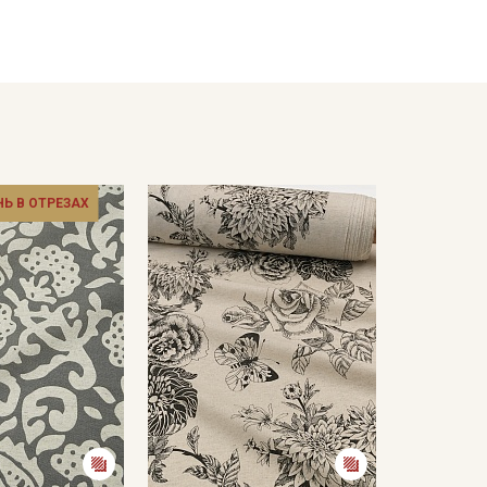
тирайте отрез при температуре дальнейших стирок,
ии.
отах;
ошо проветриваемом помещении, важно не
 стороны.
НЬ В ОТРЕЗАХ
кани в зависимости от настроек вашего монитора и