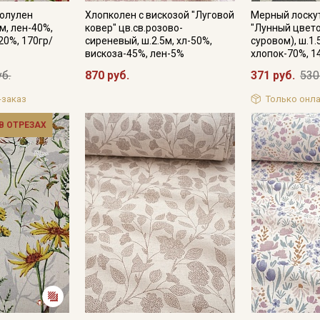
Полулен
Хлопколен с вискозой "Луговой
Мерный лоску
0м, лен-40%,
ковер" цв.св.розово-
"Лунный цвето
Секретная рассылка от
20%, 170гр/
сиреневый, ш.2.5м, хл-50%,
суровом), ш.1.
вискоза-45%, лен-5%
хлопок-70%, 1
Купава
уб.
870 руб.
371 руб.
530
Мы публикуем здесь дополнительные
-заказ
Только онла
промокоды и скидки до 30% на узкие
 В ОТРЕЗАХ
категории тканей
Электронная почта
Подписаться
Ознакомлен(а) с
Политикой обработки персональных
данных
и даю
Согласие на обработку персональных
данных