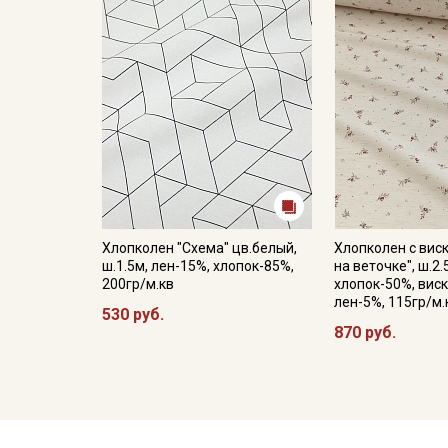
Хлопколен "Схема" цв.белый,
Хлопколен с вис
ш.1.5м, лен-15%, хлопок-85%,
на веточке", ш.2.
200гр/м.кв
хлопок-50%, вис
лен-5%, 115гр/м.
530 руб.
870 руб.