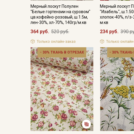
Мерный лоскут Полулен
Мерный лоскут 
"Белые гортензии на суровом"
"Изабель", ш.1.5
цв.кофейно-розовый, ш.1.5м,
хлопок-40%, п/э-
лен-30%, хл-70%, 140гр/м.кв
м.кв
364 руб.
520 руб.
234 руб.
390 р
Только онлайн-заказ
Только онлайн
- 30% ТКАНЬ В ОТРЕЗАХ
- 30% ТКАНЬ