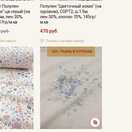
т Полулен
Полулен "Цветочный эскиз" (на
к" цв.серый (на
суровом), СОРТ2, ш.1.5м,
5м, лен-30%,
лен-30%, хлопок-70%, 145гр/
47гр/м.кв
м.кв
 руб.
470 руб.
йн-заказ
Только онлайн-заказ
- 30% ТКАНЬ В ОТРЕЗАХ