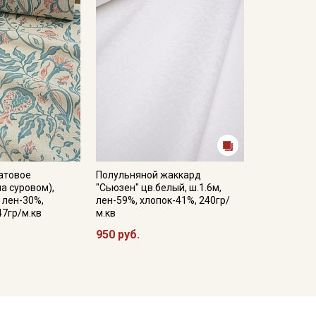
атовое
Полульняной жаккард
на суровом),
"Сьюзен" цв.белый, ш.1.6м,
 лен-30%,
лен-59%, хлопок-41%, 240гр/
47гр/м.кв
м.кв
950 руб.