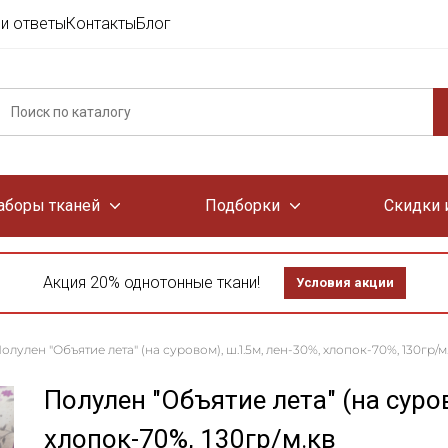
и ответы
Контакты
Блог
аборы тканей
Подборки
Скидки 
Акция 20% однотонные ткани!
Условия акции
олулен "Объятие лета" (на суровом), ш.1.5м, лен-30%, хлопок-70%, 130гр/м
Полулен "Объятие лета" (на суров
хлопок-70%, 130гр/м.кв