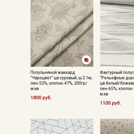
Полульняной жаккард
Фактурный полу
"Чароцвет" цв.суровый, ш.2.1м,
"Рельефные дор
лен-53%, хлопок-47%, 200гр/
цв.белый/бежевы
м.кв
лен-65%, хлопок-
м.кв
1800 руб.
1100 руб.