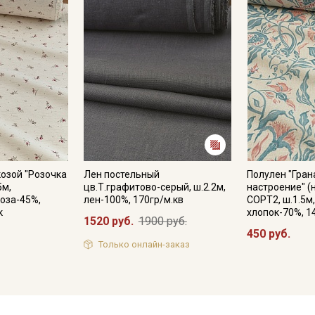
козой "Розочка
Лен постельный
Полулен "Гран
5м,
цв.Т.графитово-серый, ш.2.2м,
настроение" (
коза-45%,
лен-100%, 170гр/м.кв
СОРТ2, ш.1.5м,
к
хлопок-70%, 1
1520 руб.
1900 руб.
450 руб.
Только онлайн-заказ