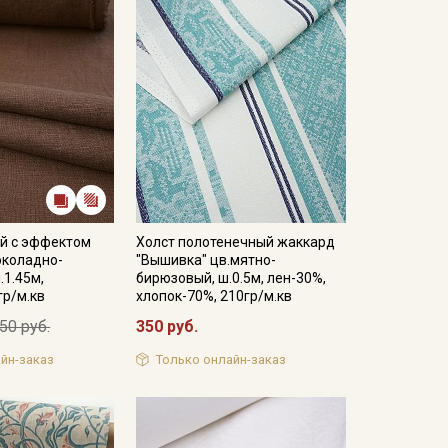
й с эффектом
Холст полотенечный жаккард
околадно-
"Вышивка" цв.мятно-
.1.45м,
бирюзовый, ш.0.5м, лен-30%,
гр/м.кв
хлопок-70%, 210гр/м.кв
50 руб.
350 руб.
йн-заказ
Только онлайн-заказ