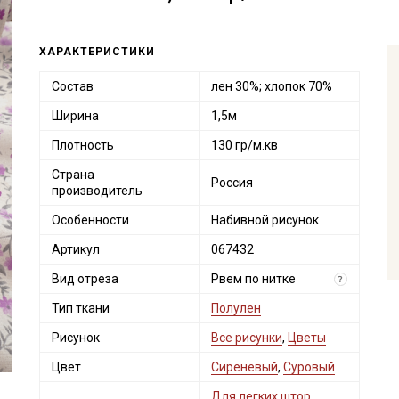
ХАРАКТЕРИСТИКИ
Состав
лен 30%; хлопок 70%
Ширина
1,5м
Плотность
130 гр/м.кв
Страна
Россия
производитель
Особенности
Набивной рисунок
Артикул
067432
Вид отреза
Рвем по нитке
?
Тип ткани
Полулен
Рисунок
Все рисунки
,
Цветы
Цвет
Сиреневый
,
Суровый
Для легких штор,