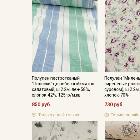
Полулен пестротканый
Полулен "Милень
"Полоски" цв.небесный/мятно-
сиреневые розоч
салатовый, ш.2.2м, лен-58%,
суровом), ш.2.2м
хлопок-42%, 125гр/м.кв
хлопок-70%
850 руб.
730 руб.
Только онлайн-заказ
Только онлайн