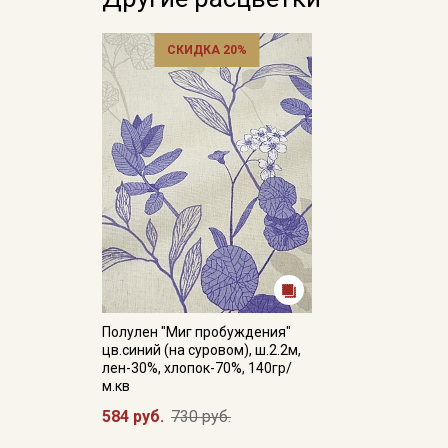
СКИДКА 20%
Полулен "Миг пробуждения"
цв.синий (на суровом), ш.2.2м,
лен-30%, хлопок-70%, 140гр/
м.кв
584 руб.
730 руб.