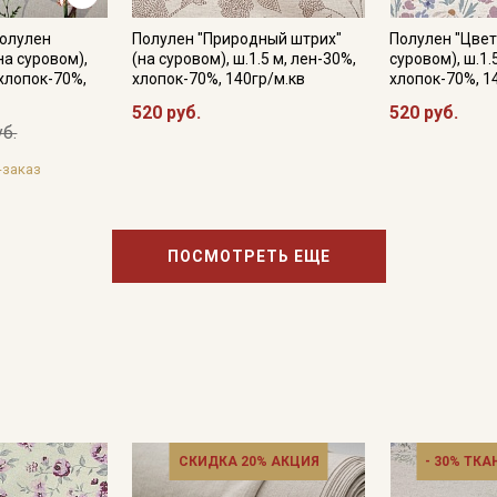
Полулен
Полулен "Природный штрих"
Полулен "Цвет
на суровом),
(на суровом), ш.1.5 м, лен-30%,
суровом), ш.1.
 хлопок-70%,
хлопок-70%, 140гр/м.кв
хлопок-70%, 1
520 руб.
520 руб.
уб.
-заказ
ПОСМОТРЕТЬ ЕЩЕ
СКИДКА 20% АКЦИЯ
- 30% ТКА