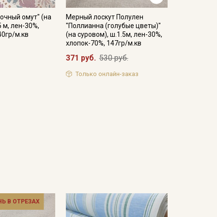
очный омут" (на
Мерный лоскут Полулен
5 м, лен-30%,
"Поллианна (голубые цветы)"
40гр/м.кв
(на суровом), ш.1.5м, лен-30%,
хлопок-70%, 147гр/м.кв
371 руб.
530 руб.
Только онлайн-заказ
НЬ В ОТРЕЗАХ