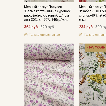
Мерный лоскут Полулен
Мерный лоскут 
"Белые гортензии на суровом"
"Изабель", ш.1.5
цв.кофейно-розовый, ш.1.5м,
хлопок-40%, п/э-
лен-30%, хл-70%, 140гр/м.кв
м.кв
364 руб.
520 руб.
234 руб.
390 р
Только онлайн-заказ
Только онлайн
- 30% ТКАНЬ