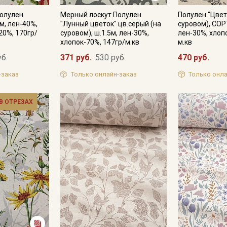
Полулен
Мерный лоскут Полулен
Полулен "Цвет
0м, лен-40%,
"Лунный цветок" цв.серый (на
суровом), СОРТ
20%, 170гр/
суровом), ш.1.5м, лен-30%,
лен-30%, хлоп
Подписаться
хлопок-70%, 147гр/м.кв
м.кв
уб.
371 руб.
530 руб.
470 руб.
Ознакомлен(а) с
Политикой обработки персональных
данных
и даю
Согласие на обработку персональных
-заказ
Только онлайн-заказ
Только онла
данных
Даю
Согласие на получение рекламных и
 В ОТРЕЗАХ
информационных рассылок