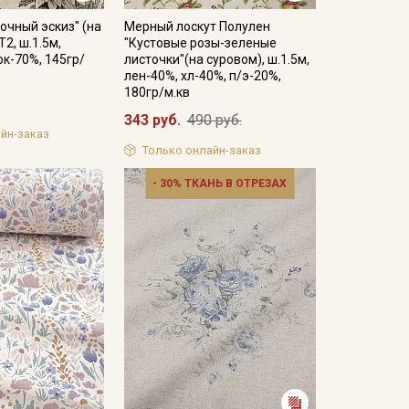
очный эскиз" (на
Мерный лоскут Полулен
2, ш.1.5м,
"Кустовые розы-зеленые
ок-70%, 145гр/
листочки"(на суровом), ш.1.5м,
лен-40%, хл-40%, п/э-20%,
180гр/м.кв
343 руб.
490 руб.
йн-заказ
Только онлайн-заказ
- 30% ТКАНЬ В ОТРЕЗАХ