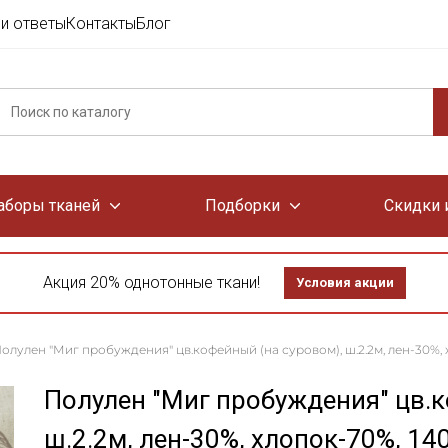
и ответы
Контакты
Блог
аборы тканей
Подборки
Скидки 
Акция 20% однотонные ткани!
Условия акции
олулен "Миг пробуждения" цв.кофейный (на суровом), ш.2.2м, лен-30%, 
Полулен "Миг пробуждения" цв.к
ш.2.2м, лен-30%, хлопок-70%, 14