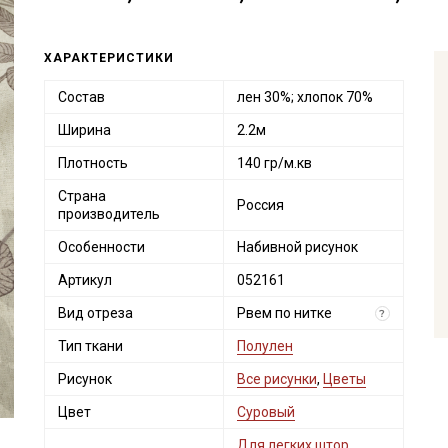
ХАРАКТЕРИСТИКИ
Состав
лен 30%; хлопок 70%
Ширина
2.2м
Плотность
140 гр/м.кв
Страна
Россия
производитель
Особенности
Набивной рисунок
Артикул
052161
Вид отреза
Рвем по нитке
?
Тип ткани
Полулен
Рисунок
Все рисунки
,
Цветы
Цвет
Суровый
Для легких штор,