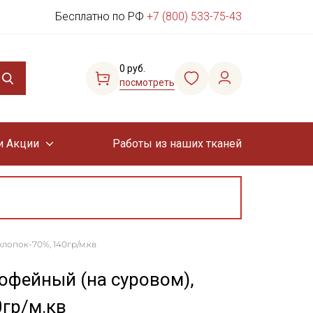
Бесплатно по РФ
+7 (800) 533-75-43
0 руб.
посмотреть
и Акции
Работы из наших тканей
хлопок-70%, 140гр/м.кв
офейный (на суровом),
0гр/м.кв