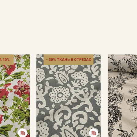
 40%
- 30% ТКАНЬ В ОТРЕЗАХ
Секретная рассылка от
Купава
Мы публикуем здесь дополнительные
промокоды и скидки до 30% на узкие
категории тканей
Электронная почта