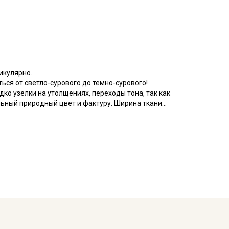
икулярно.
ться от светло-сурового до темно-сурового!
дко узелки на утолщениях, переходы тона, так как
льный природный цвет и фактуру. Ширина ткани
вем по нитке. Важно, при выравнивании отреза, не
гонали, чтобы нити распрямились и диагональный
чен, безвреден и безопасен. Отлично поддерживает
ует раздражение на коже или аллергию, тактильно
ся мягче. Переплетение нитей полотняное, хорошо
ани высокая, но легко разглаживается при легком
 домашнего и кухонного текстиля (легких штор,