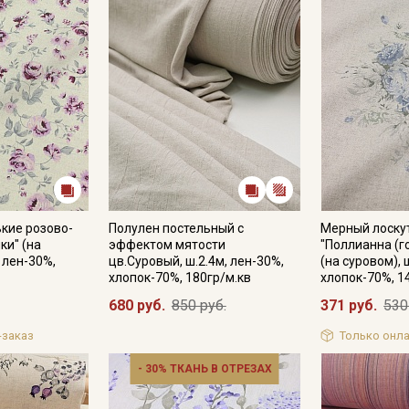
кие розово-
Полулен постельный с
Мерный лоску
ки" (на
эффектом мятости
"Поллианна (г
, лен-30%,
цв.Суровый, ш.2.4м, лен-30%,
(на суровом), 
хлопок-70%, 180гр/м.кв
хлопок-70%, 1
680 руб.
850 руб.
371 руб.
530
-заказ
Только онла
- 30% ТКАНЬ В ОТРЕЗАХ