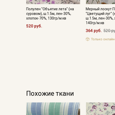
Полулен "Объятие лета" (на
Мерный лоскут 
суровом), ш.1.5м, лен-30%,
"Цветущий луг" (
хлопок-70%, 130гр/м.кв
ш.1.5м, лен-30%,
140гр/м.кв
520 руб.
364 руб.
520 р
Только онлайн
Похожие ткани