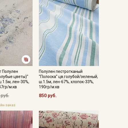
т Полулен
Полулен пестротканый
олубые цветы)"
"Полоска" цв.голубой/зеленый,
ш.1.5м, лен-30%,
ш.1.5м, лен-67%, хлопок-33%,
47гр/м.кв
190гр/м.кв
 руб.
850 руб.
йн-заказ