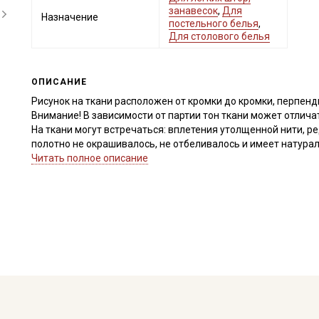
занавесок
,
Для
Назначение
постельного белья
,
Для столового белья
ОПИСАНИЕ
Рисунок на ткани расположен от кромки до кромки, перпенд
Внимание! В зависимости от партии тон ткани может отлича
На ткани могут встречаться: вплетения утолщенной нити, ре
полотно не окрашивалось, не отбеливалось и имеет натура
±2см.
Читать полное описание
Рисунок нанесен не по плетению нитей, при продаже отрез р
срезать неровность, а пропарить и подтянуть ткань по диа
перекос исправился. Просим учитывать это при заказе.
Полулен, благодаря, своему натуральному составу экологи
естественную терморегуляцию, быстро сохнет, не провоцир
шероховатый (сухой), после стирки и отпаривания становит
драпируется в мягкие складки, сминаемость натуральной тк
увлажнении, дает усадку 7-10%.
Полулен универсален и практичен, используется при пошиве