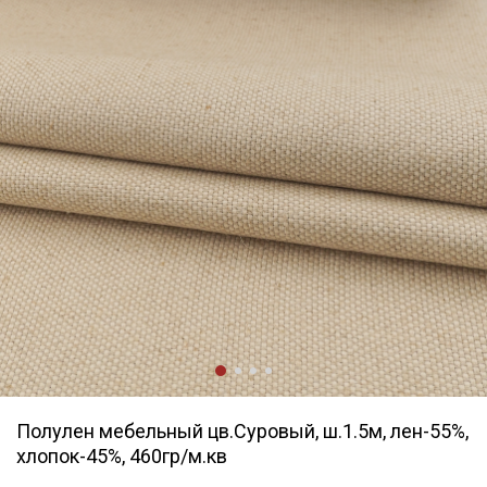
Полулен мебельный цв.Суровый, ш.1.5м, лен-55%,
хлопок-45%, 460гр/м.кв