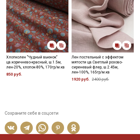
Хлопколен "Чудный вьюнок"
Лен постельный с эффектом
Х
цв.коричнево-красный, ш.1.5м,
мятости цв.Светлый розово-
"
лен-20%, хлопок-80%, 170гр/м.кв
сиреневый флер, ш.2.45м,
ш
лен-100%, 165гр/м.кв
2
850 руб.
1920 руб.
2400 руб.
3
Сохраните себе в соцсети