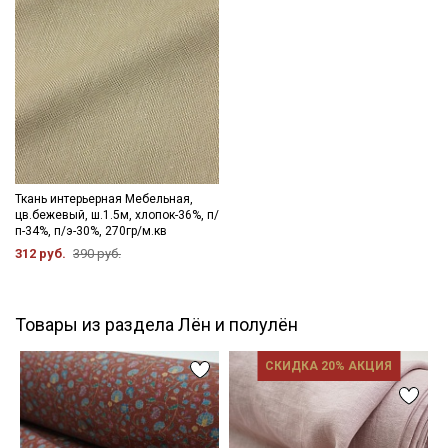
стороны.
Цветопередача может отличаться от оригинального цвета
ткани в зависимости от настроек вашего монитора и в
зависимости от партии тон ткани может отличаться.
Ткань интерьерная Мебельная,
цв.бежевый, ш.1.5м, хлопок-36%, п/
п-34%, п/э-30%, 270гр/м.кв
312 руб.
390 руб.
Товары из раздела Лён и полулён
СКИДКА 20% АКЦИЯ