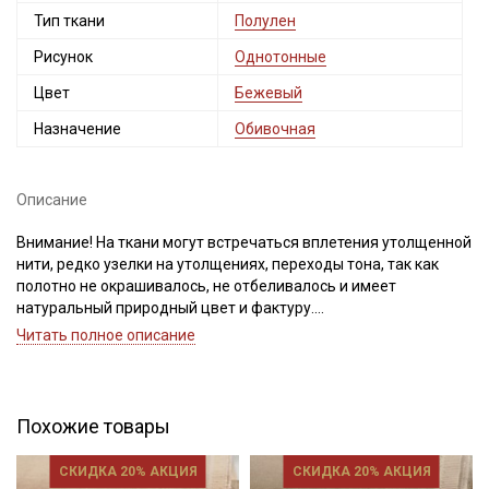
Тип ткани
Полулен
Рисунок
Однотонные
Цвет
Бежевый
Назначение
Обивочная
Описание
Внимание! На ткани могут встречаться вплетения утолщенной
нити, редко узелки на утолщениях, переходы тона, так как
полотно не окрашивалось, не отбеливалось и имеет
натуральный природный цвет и фактуру.
При продаже отрез режем по нитке. Важно, при выравнивании
Читать полное описание
отреза, не срезать неровность, а пропарить и подтянуть ткань
Секретная рассылка от Купава
по диагонали, чтобы нити распрямились и диагональный
перекос исправился. Ширина ткани ±3см. Просим учитывать
Мы публикуем здесь дополнительные
это при заказе.
Похожие товары
промокоды и скидки до 30% на узкие
категории тканей
Полулен, благодаря, своему натуральному составу
СКИДКА 20% АКЦИЯ
СКИДКА 20% АКЦИЯ
экологичен, безвреден и безопасен, быстро сохнет, не