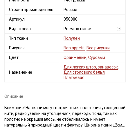
Плотность
140 гр/м.кв
Страна производитель
Россия
Артикул
050880
Вид отреза
Рвем по нитке
?
Тип ткани
Полулен
Рисунок
Bon appetit
,
Все рисунки
Цвет
Оранжевый
,
Суровый
Для легких штор, занавесок
,
Назначение
Для столового белья
,
Платьевая
Описание
Внимание! На ткани могут встречаться вплетения утолщенной
нити, редко узелки на утолщениях, переходы тона, так как
полотно не окрашивалось, не отбеливалось и имеет
Секретная рассылка от Купава
натуральный природный цвет и фактуру. Ширина ткани ±2см.