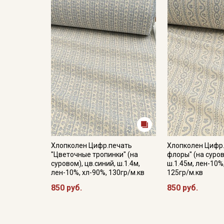
Хлопколен Цифр.печать
Хлопколен Цифр.
"Цветочные тропинки" (на
флоры" (на суров
суровом), цв.синий, ш.1.4м,
ш.1.45м, лен-10%
лен-10%, хл-90%, 130гр/м.кв
125гр/м.кв
850 руб.
850 руб.