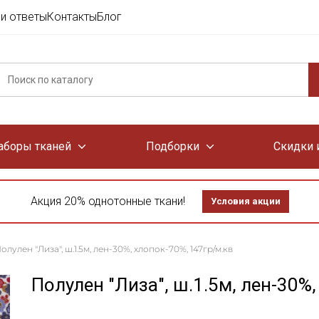
и ответы
Контакты
Блог
аборы тканей
Подборки
Скидки 
Акция 20% однотонные ткани!
Условия акции
олулен "Лиза", ш.1.5м, лен-30%, хлопок-70%, 147гр/м.кв
Полулен "Лиза", ш.1.5м, лен-30%