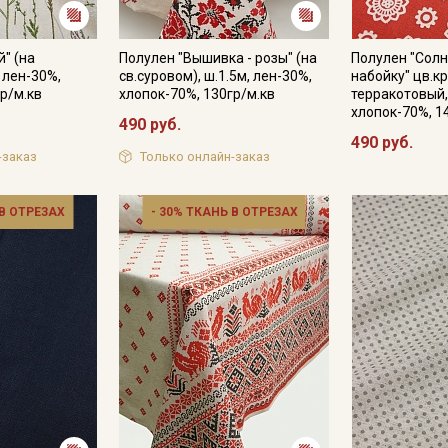
" (на
Полулен "Вышивка - розы" (на
Полулен "Сол
, лен-30%,
св.суровом), ш.1.5м, лен-30%,
набойку" цв.к
р/м.кв
хлопок-70%, 130гр/м.кв
терракотовый,
хлопок-70%, 1
490 руб.
490 руб.
-заказ
Только онлайн-заказ
 В ОТРЕЗАХ
- 30% ТКАНЬ В ОТРЕЗАХ