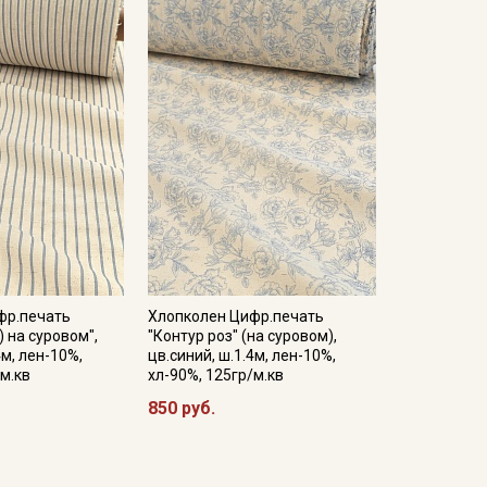
фр.печать
Хлопколен Цифр.печать
) на суровом",
"Контур роз" (на суровом),
4м, лен-10%,
цв.синий, ш.1.4м, лен-10%,
/м.кв
хл-90%, 125гр/м.кв
850 руб.