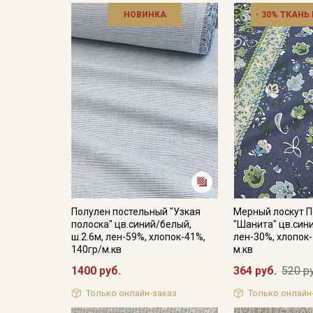
НОВИНКА
- 30% ТКАНЬ
Полулен постельный "Узкая
Мерный лоскут 
полоска" цв.синий/белый,
"Шанита" цв.сини
ш.2.6м, лен-59%, хлопок-41%,
лен-30%, хлопок-
140гр/м.кв
м.кв
1400 руб.
364 руб.
520 р
Только онлайн-заказ
Только онлайн