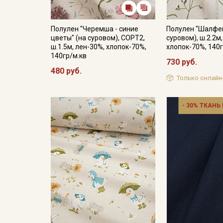
Полулен "Черемша - синие
Полулен "Шалфей
цветы" (на суровом), СОРТ2,
суровом), ш.2.2м
ш.1.5м, лен-30%, хлопок-70%,
хлопок-70%, 140г
140гр/м.кв
730 руб.
480 руб.
Только онлайн
- 30% ТКАНЬ