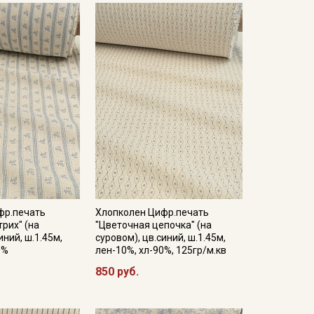
фр.печать
Хлопколен Цифр.печать
рих" (на
"Цветочная цепочка" (на
иний, ш.1.45м,
суровом), цв.синий, ш.1.45м,
0%
лен-10%, хл-90%, 125гр/м.кв
850 руб.