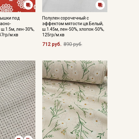
нышки под
Полулен сорочечный с
расно-
эффектом мятости цв.Белый,
 ш.1.5м, лен-30%,
ш.1.45м, лен-50%, хлопок-50%,
47гр/м.кв
125гр/м.кв
712 руб.
890 руб.