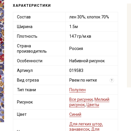
ХАРАКТЕРИСТИКИ
Состав
лен 30%; хлопок 70%
Ширина
1.5м
Плотность
147 гр/м.кв
Страна
Россия
производитель
Особенности
Набивной рисунок
Артикул
019583
Вид отреза
Рвем по нитке
?
Тип ткани
Полулен
Все рисунки
,
Мелкий
Рисунок
рисунок
,
Цветы
Цвет
Синий
Для легких штор,
занавесок
,
Для