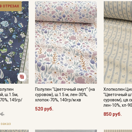
 В ОТРЕЗАХ
Секретная рассылка от
Купава
Полулен
Полулен "Цветочный омут" (на
Хлопколен Ци
Мы публикуем здесь дополнительные
й, ш.1.5м,
суровом), ш.1.5 м, лен-30%,
"Цветочный шт
промокоды и скидки до 30% на узкие
70%, 145гр/
хлопок-70%, 140гр/м.кв
суровом), цв.с
лен-10%, хл-9
категории тканей
520 руб.
уб.
850 руб.
Электронная почта
-заказ