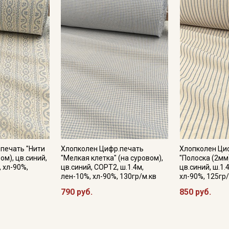
Подписаться
Ознакомлен(а) с
Политикой обработки персональных
данных
и даю
Согласие на обработку персональных
данных
Даю
Согласие на получение рекламных и
информационных рассылок
печать "Нити
Хлопколен Цифр.печать
Хлопколен Ци
ом), цв.синий,
"Мелкая клетка" (на суровом),
"Полоска (2мм
, хл-90%,
цв.синий, СОРТ2, ш.1.4м,
цв.синий, ш.1.
лен-10%, хл-90%, 130гр/м.кв
хл-90%, 125гр
790 руб.
850 руб.