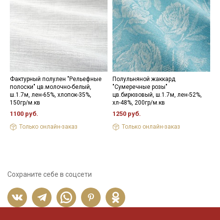
Фактурный полулен "Рельефные
Полульняной жаккард
Л
полоски" цв.молочно-белый,
"Сумеречные розы"
д
ш.1.7м, лен-65%, хлопок-35%,
цв.бирюзовый, ш.1.7м, лен-52%,
л
150гр/м.кв
хл-48%, 200гр/м.кв
1
1100 руб.
1250 руб.
Только онлайн-заказ
Только онлайн-заказ
Сохраните себе в соцсети