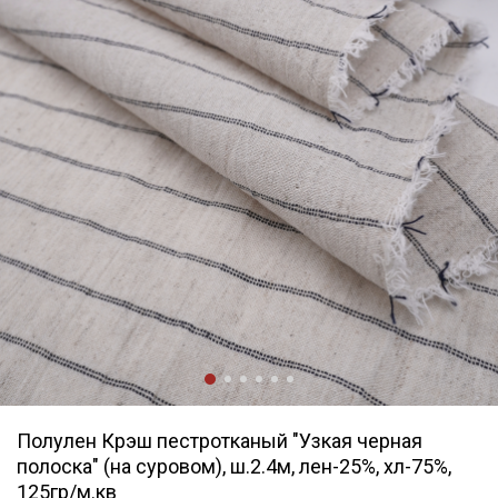
Полулен Крэш пестротканый "Узкая черная
полоска" (на суровом), ш.2.4м, лен-25%, хл-75%,
125гр/м.кв