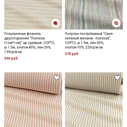
Полульняная фланель
Полулен пестротканый "Сине-
двухсторонняя "Полоска
зеленый меланж - полоска",
(1см*1см)" цв.суровый, СОРТ2,
СОРТ2, ш.1.5м, лен-30%,
ш.1.5м, хлопок-80%, лен-20%,
хлопок-70%, 220гр/м.кв
135гр/м.кв
570 руб.
590 руб.