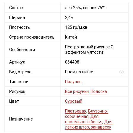
Состав
лен 25%; хлопок 75%
Ширина
2,4м
Плотность
125 гр/м.кв
Страна производитель
Китай
Пестротканый рисунок С
Особенности
эффектом мятости
Артикул
064498
Вид отреза
Рвем по нитке
?
Тип ткани
Полулен
Рисунок
Все рисунки
,
Полоска
Цвет
Суровый
Платьевая
,
Блузочно-
сорочечная
,
Для
Назначение
постельного белья
,
Для
легких штор, занавесок