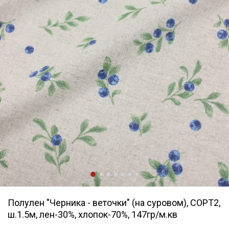
Полулен "Черника - веточки" (на суровом), СОРТ2,
ш.1.5м, лен-30%, хлопок-70%, 147гр/м.кв