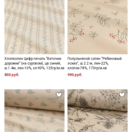
Хлопколен Цифр.печать "Веточки-
Полульняной сатин "Рябиновый
дорожки" (на суровом), цв.синий,
эскиз", ш.2.2 м, лен-22%,
ш.1.4м, лен-10%, хл-90%, 125гр/м.кв
хлопок-78%, 170гр/м.кв
850 руб.
990 руб.