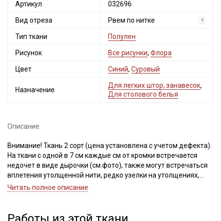
Артикул
032696
Вид отреза
Рвем по нитке
?
Тип ткани
Полулен
Рисунок
Все рисунки
,
Флора
Цвет
Синий
,
Суровый
Для легких штор, занавесок
,
Назначение
Для столового белья
Описание
Внимание! Ткань 2 сорт (цена установлена с учетом дефекта).
На ткани с одной в 7 см каждые см от кромки встречается
недочет в виде дырочки (см.фото), также могут встречаться
вплетения утолщенной нити, редко узелки на утолщениях,
переходы тона, так как полотно не окрашивалось, не
Читать полное описание
отбеливалось и имеет натуральный природный цвет и
фактуру.
Рисунок нанесен не по плетению нитей, при продаже отрез
Работы из этой ткани