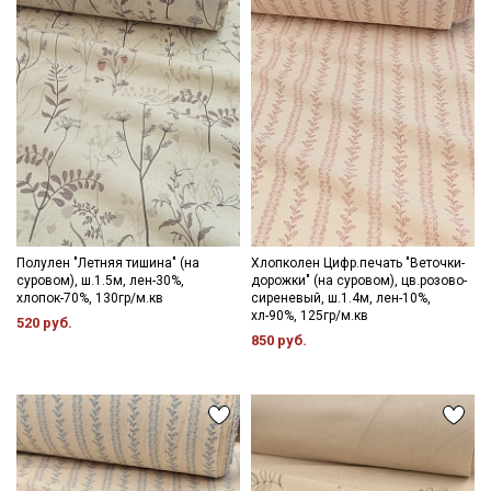
категории тканей
Электронная почта
Подписаться
Ознакомлен(а) с
Политикой обработки персональных
данных
и даю
Согласие на обработку персональных
Полулен "Летняя тишина" (на
Хлопколен Цифр.печать "Веточки-
данных
суровом), ш.1.5м, лен-30%,
дорожки" (на суровом), цв.розово-
хлопок-70%, 130гр/м.кв
сиреневый, ш.1.4м, лен-10%,
Даю
Согласие на получение рекламных и
хл-90%, 125гр/м.кв
520 руб.
информационных рассылок
850 руб.