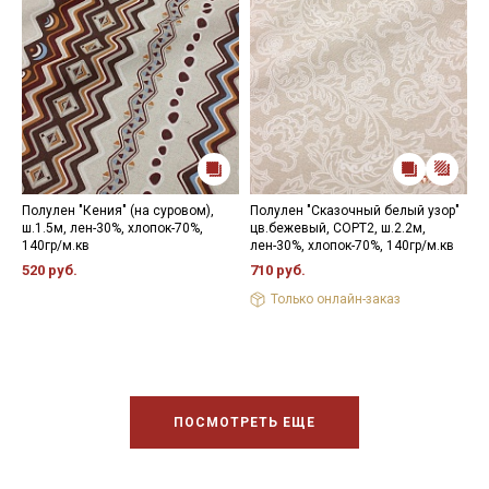
Полулен "Кения" (на суровом),
Полулен "Сказочный белый узор"
П
ш.1.5м, лен-30%, хлопок-70%,
цв.бежевый, СОРТ2, ш.2.2м,
ц
140гр/м.кв
лен-30%, хлопок-70%, 140гр/м.кв
ш
1
520 руб.
710 руб.
3
Только онлайн-заказ
ПОСМОТРЕТЬ ЕЩЕ