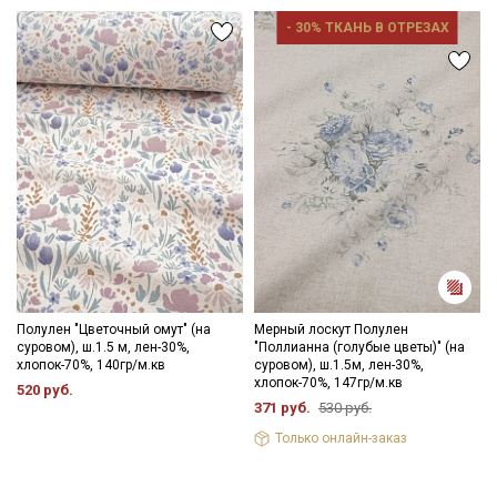
- 30% ТКАНЬ В ОТРЕЗАХ
Полулен "Цветочный омут" (на
Мерный лоскут Полулен
суровом), ш.1.5 м, лен-30%,
"Поллианна (голубые цветы)" (на
хлопок-70%, 140гр/м.кв
суровом), ш.1.5м, лен-30%,
хлопок-70%, 147гр/м.кв
520 руб.
371 руб.
530 руб.
Только онлайн-заказ