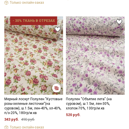
Только онлайн-заказ
- 30% ТКАНЬ В ОТРЕЗАХ
Мерный лоскут Полулен "Кустовые
Полулен "Объятие лета" (на
розы-зеленые листочки"(на
суровом), ш.1.5м, лен-30%,
суровом), ш.1.5м, лен-40%, хл-40%,
хлопок-70%, 130гр/м.кв
п/э-20%, 180гр/м.кв
520 руб.
343 руб.
490 руб.
Только онлайн-заказ