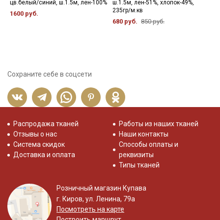
цв.белый/синий, ш.1.5м, лен-100%
ш.1.5м, лен-51%, хлопок-49%,
х
235гр/м.кв
1600 руб.
8
680 руб.
850 руб.
Сохраните себе в соцсети
Распродажа тканей
Работы из наших тканей
Отзывы о нас
Наши контакты
Система скидок
Способы оплаты и
Доставка и оплата
реквизиты
Типы тканей
Розничный магазин Купава
г. Киров, ул. Ленина, 79а
Посмотреть на карте
Построить маршрут