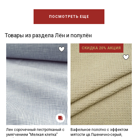
ПОСМОТРЕТЬ ЕЩЕ
Товары из раздела Лён и полулён
СКИДКА 20% АКЦИЯ
Лен сорочечный пестротканый с
Вафельное полотно с эффектом
П
умягчением "Мелкая клетка"
мятости цв.Пшенично-серый,
ц