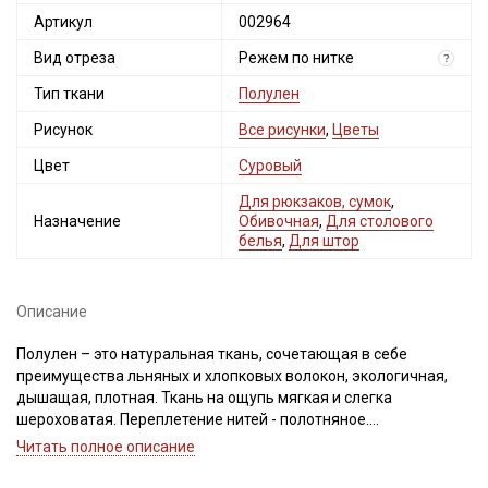
Артикул
002964
Вид отреза
Режем по нитке
?
Тип ткани
Полулен
Рисунок
Все рисунки
,
Цветы
Цвет
Суровый
Для рюкзаков, сумок
,
Назначение
Обивочная
,
Для столового
белья
,
Для штор
Описание
Полулен – это натуральная ткань, сочетающая в себе
преимущества льняных и хлопковых волокон, экологичная,
дышащая, плотная. Ткань на ощупь мягкая и слегка
шероховатая. Переплетение нитей - полотняное.
Читать полное описание
Хорошо драпируется в мягкие складки, не просвечивает,
сминаемость натуральной ткани высокая, но материал легко