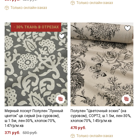
Секретная рассылка от Купава
Только онлайн-заказ
Только онлайн-заказ
Мы публикуем здесь дополнительные
промокоды и скидки до 30% на узкие
категории тканей
- 30% ТКАНЬ В ОТРЕЗАХ
Электронная почта
Подписаться
Ознакомлен(а) с
Политикой обработки персональных
данных
и даю
Согласие на обработку персональных
данных
Даю
Согласие на получение рекламных и
Мерный лоскут Полулен "Лунный
Полулен "Цветочный эскиз" (на
информационных рассылок
цветок" цв.серый (на суровом),
суровом), СОРТ2, ш.1.5м, лен-30%,
ш.1.5м, лен-30%, хлопок-70%,
хлопок-70%, 145гр/м.кв
147гр/м.кв
470 руб.
371 руб.
530 руб.
Только онлайн-заказ