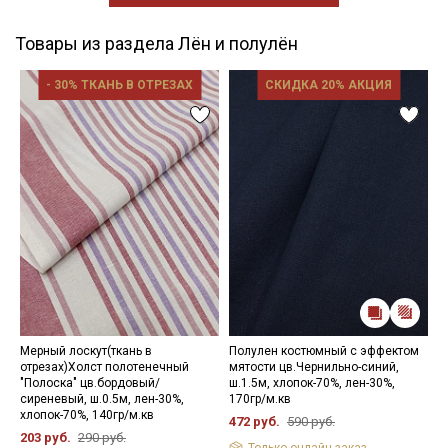
Товары из раздела Лён и полулён
- 30% ТКАНЬ В ОТРЕЗАХ
СКИДКА 20% АКЦИЯ
Мерный лоскут(ткань в
Полулен костюмный с эффектом
П
отрезах)Холст полотенечный
мятости цв.Чернильно-синий,
ш
"Полоска" цв.бордовый/
ш.1.5м, хлопок-70%, лен-30%,
1
сиреневый, ш.0.5м, лен-30%,
170гр/м.кв
5
хлопок-70%, 140гр/м.кв
472 руб.
590 руб.
203 руб.
290 руб.