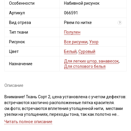
Особенности
Набивной рисунок
Артикул
066591
Вид отреза
Рвем по нитке
?
Тип ткани
Полулен
Рисунок
Все рисунки
,
Узор
Цвет
Белый
,
Суровый
Для легких штор, занавесок
,
Назначение
Для столового белья
Описание
Внимание! Ткань Сорт 2, цена установлена с учетом дефектов:
встречаются хаотично расположенные пятка красителя.
см.фото; встречаются вплетения утолщенной нити, местами
узелки на утолщениях, переходы тона, так как полотно не
окрашивалось, не отбеливалось и имеет натуральный
Читать полное описание
природный цвет и фактуру.