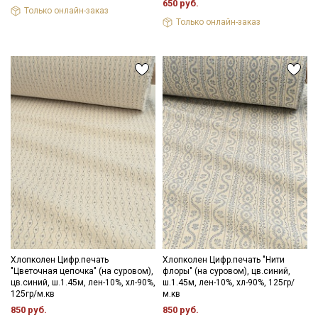
650 руб.
Мы публикуем здесь дополнительные
Только онлайн-заказ
промокоды и скидки до 30% на узкие
Только онлайн-заказ
категории тканей
Электронная почта
Подписаться
Ознакомлен(а) с
Политикой обработки персональных
данных
и даю
Согласие на обработку персональных
данных
Даю
Согласие на получение рекламных и
информационных рассылок
Хлопколен Цифр.печать
Хлопколен Цифр.печать "Нити
"Цветочная цепочка" (на суровом),
флоры" (на суровом), цв.синий,
цв.синий, ш.1.45м, лен-10%, хл-90%,
ш.1.45м, лен-10%, хл-90%, 125гр/
125гр/м.кв
м.кв
850 руб.
850 руб.