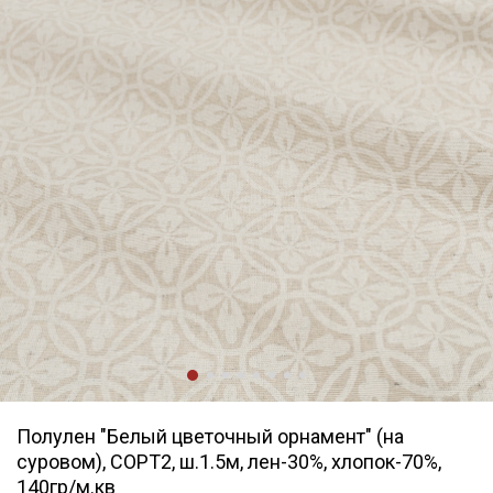
Полулен "Белый цветочный орнамент" (на
суровом), СОРТ2, ш.1.5м, лен-30%, хлопок-70%,
140гр/м.кв