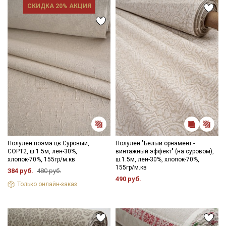
СКИДКА 20% АКЦИЯ
Полулен поэма цв.Суровый,
Полулен "Белый орнамент -
СОРТ2, ш.1.5м, лен-30%,
винтажный эффект" (на суровом),
хлопок-70%, 155гр/м.кв
ш.1.5м, лен-30%, хлопок-70%,
155гр/м.кв
384 руб.
480 руб.
490 руб.
Только онлайн-заказ