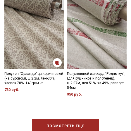
Полулен "Орландо" цв.коричневый
Полульняной жаккард "Родны кут",
(на суровом), ш.2.2м, лен-30%,
(для рушников и полотенец),
хлопок-70%, 140гр/м.кв
ш.2.07м, лен-51%, хл-49%, раппорт
54см
730 руб.
950 руб.
ПОСМОТРЕТЬ ЕЩЕ