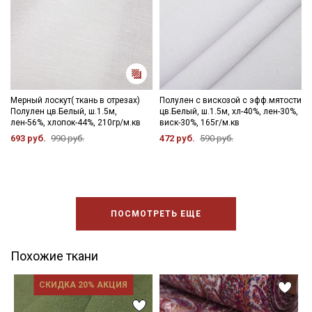
Мерный лоскут( ткань в отрезах)
Полулен с вискозой с эфф.мятости
Полулен цв.Белый, ш.1.5м,
цв.Белый, ш.1.5м, хл-40%, лен-30%,
лен-56%, хлопок-44%, 210гр/м.кв
виск-30%, 165г/м.кв
693 руб.
990 руб.
472 руб.
590 руб.
ПОСМОТРЕТЬ ЕЩЕ
Похожие ткани
СКИДКА 20% АКЦИЯ