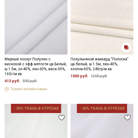
Мерный лоскут Полулен с
Полульняной жаккард "Полоска"
вискозой с эфф.мятости цв.Белый,
цв.белый, ш.1.5м, лен-40%,
ш.1.5м, хл-40%, лен-30%, виск-30%,
хлопок-60%, 240гр/м.кв
165г/м.кв
1000 руб.
1250 руб.
413 руб.
590 руб.
Только онлайн-заказ
- 30% ТКАНЬ В ОТРЕЗАХ
- 30% ТКАНЬ В ОТРЕЗАХ