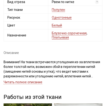
Вид отреза
Рвем по нитке
?
Тип ткани
Полулен
Рисунок
Однотонные
Цвет
Белый
Блузочно-сорочечная
,
Назначение
Платьевая
Описание
Внимание! На ткани встречаются утолщения из-за вплетения
более толстой нити, возможен сбой в переплетении нитей
(смещение нитей основы и утка), что ведет местами к
разряженности или утолщению нитей, вплетения нитей
другого цвета, дефекты вдоль кромки на расстоянии до 5см.
Читать полное описание
Для данного вида ткани это браком и дефектом не считается.
Не вырезаем. Просим учитывать это при заказе.
При продаже отрез рвем по нитке. Важно, при выравнивании
Работы из этой ткани
отреза, не срезать неровность, а пропарить и подтянуть ткань
по диагонали, чтобы нити распрямились и диагональный