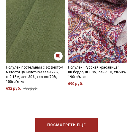
Полулен постельный с эффектом
Полулен "Русская красавица"
П
мятости цв.Болотно-зеленый-2,
цв.бордо, ш.1.8м, лен-50%, хл-50%,
м
ш.2.15м, лен-30%, хлопок-70%,
190гр/м.кв
м
155гр/м.кв
690 руб.
8
632 руб.
790 руб.
ПОСМОТРЕТЬ ЕЩЕ