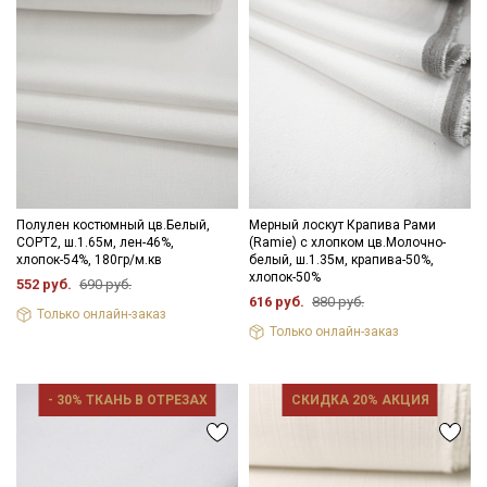
промокоды и скидки до 30% на узкие
категории тканей
Электронная почта
Подписаться
Полулен костюмный цв.Белый,
Мерный лоскут Крапива Рами
СОРТ2, ш.1.65м, лен-46%,
(Ramie) с хлопком цв.Молочно-
Ознакомлен(а) с
Политикой обработки персональных
хлопок-54%, 180гр/м.кв
белый, ш.1.35м, крапива-50%,
данных
и даю
Согласие на обработку персональных
хлопок-50%
552 руб.
690 руб.
данных
616 руб.
880 руб.
Только онлайн-заказ
Даю
Согласие на получение рекламных и
Только онлайн-заказ
информационных рассылок
- 30% ТКАНЬ В ОТРЕЗАХ
СКИДКА 20% АКЦИЯ