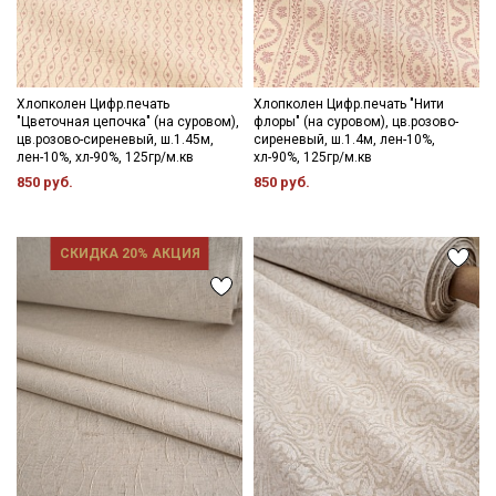
Хлопколен Цифр.печать
Хлопколен Цифр.печать "Нити
"Цветочная цепочка" (на суровом),
флоры" (на суровом), цв.розово-
цв.розово-сиреневый, ш.1.45м,
сиреневый, ш.1.4м, лен-10%,
лен-10%, хл-90%, 125гр/м.кв
хл-90%, 125гр/м.кв
850 руб.
850 руб.
СКИДКА 20% АКЦИЯ