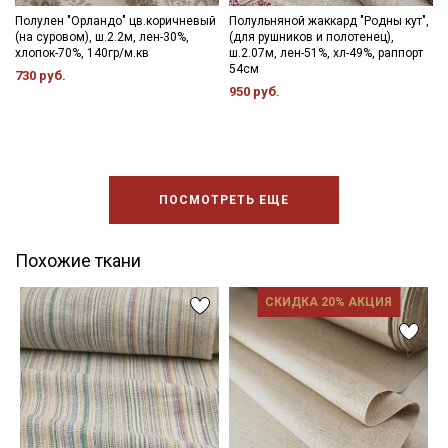
Полулен "Орландо" цв.коричневый
Полульняной жаккард "Родны кут",
(на суровом), ш.2.2м, лен-30%,
(для рушников и полотенец),
хлопок-70%, 140гр/м.кв
ш.2.07м, лен-51%, хл-49%, раппорт
54см
730 руб.
950 руб.
ПОСМОТРЕТЬ ЕЩЕ
Похожие ткани
СКИДКА 20% АКЦИЯ