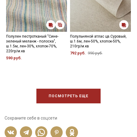
Полулен пестротканый "Сине-
Полульняной атлас цв.Суровый,
П
зеленый меланж - полоска",
ш.1.6м, лен-50%, хлопок-50%,
л
ш.1.5м, лен-30%, хлопок-70%,
210гр/м.кв
м
220гр/м.кв
792 руб.
990 руб.
4
590 руб.
ПОСМОТРЕТЬ ЕЩЕ
Сохраните себе в соцсети