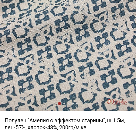
Полулен "Амелия с эффектом старины", ш.1.5м,
лен-57%, хлопок-43%, 200гр/м.кв