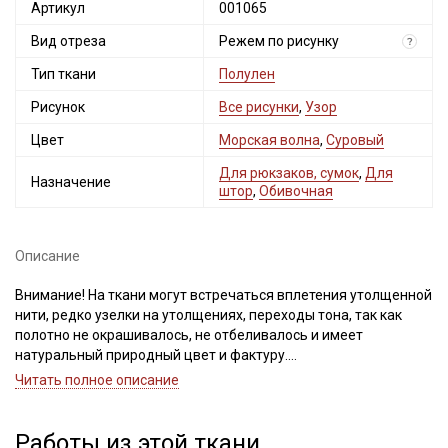
Артикул
001065
Вид отреза
Режем по рисунку
?
Тип ткани
Полулен
Рисунок
Все рисунки
,
Узор
Цвет
Морская волна
,
Суровый
Для рюкзаков, сумок
,
Для
Назначение
штор
,
Обивочная
Описание
Внимание! На ткани могут встречаться вплетения утолщенной
нити, редко узелки на утолщениях, переходы тона, так как
полотно не окрашивалось, не отбеливалось и имеет
натуральный природный цвет и фактуру.
Рисунок нанесен не по плетению нитей, при продаже отрез
Читать полное описание
режем по рисунку. Просим учитывать это при заказе.
Полулен, благодаря, своему натуральному составу
Работы из этой ткани