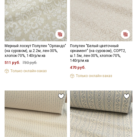
Секретная рассылка от Купава
Мерный лоскут Полулен "Орландо"
Полулен "Белый цветочный
Мы публикуем здесь дополнительные
(на суровом), ш.2.2м, лен-30%,
орнамент" (на суровом), СОРТ2,
промокоды и скидки до 30% на узкие
хлопок-70%, 140гр/м.кв
ш.1.5м, лен-30%, хлопок-70%,
140гр/м.кв
511 руб.
730 руб.
категории тканей
470 руб.
Только онлайн-заказ
Только онлайн-заказ
Электронная почта
Подписаться
Ознакомлен(а) с
Политикой обработки персональных
данных
и даю
Согласие на обработку персональных
данных