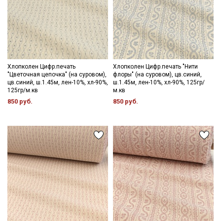
Даю
Согласие на получение рекламных и
информационных рассылок
Хлопколен Цифр.печать
Хлопколен Цифр.печать "Нити
"Цветочная цепочка" (на суровом),
флоры" (на суровом), цв.синий,
цв.синий, ш.1.45м, лен-10%, хл-90%,
ш.1.45м, лен-10%, хл-90%, 125гр/
125гр/м.кв
м.кв
850 руб.
850 руб.