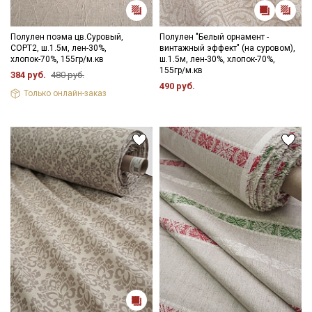
Полулен поэма цв.Суровый,
Полулен "Белый орнамент -
СОРТ2, ш.1.5м, лен-30%,
винтажный эффект" (на суровом),
хлопок-70%, 155гр/м.кв
ш.1.5м, лен-30%, хлопок-70%,
155гр/м.кв
384 руб.
480 руб.
490 руб.
Только онлайн-заказ