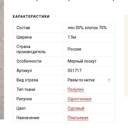
ХАРАКТЕРИСТИКИ
Состав
лен 30%; хлопок 70%
Ширина
1.5м
Страна
Россия
производитель
Особенности
Мерный лоскут
Артикул
051717
Вид отреза
Рвем по нитке
?
Тип ткани
Полулен
Рисунок
Однотонные
Цвет
Суровый
Назначение
Платьевая