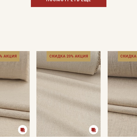
Подписаться
Ознакомлен(а) с
Политикой обработки персональных
данных
и даю
Согласие на обработку персональных
данных
% АКЦИЯ
СКИДКА 20% АКЦИЯ
СКИДКА
Даю
Согласие на получение рекламных и
информационных рассылок