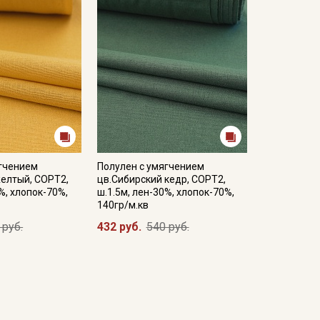
ягчением
Полулен с умягчением
елтый, СОРТ2,
цв.Сибирский кедр, СОРТ2,
%, хлопок-70%,
ш.1.5м, лен-30%, хлопок-70%,
140гр/м.кв
 руб.
432 руб.
540 руб.