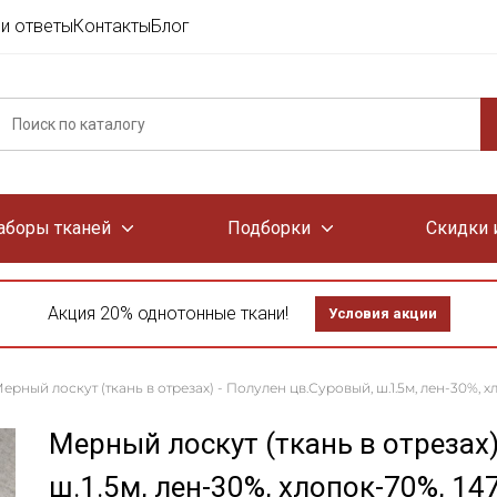
и ответы
Контакты
Блог
аборы тканей
Подборки
Скидки 
Акция 20% однотонные ткани!
Условия акции
ерный лоскут (ткань в отрезах) - Полулен цв.Суровый, ш.1.5м, лен-30%, х
Мерный лоскут (ткань в отрезах)
ш.1.5м, лен-30%, хлопок-70%, 14