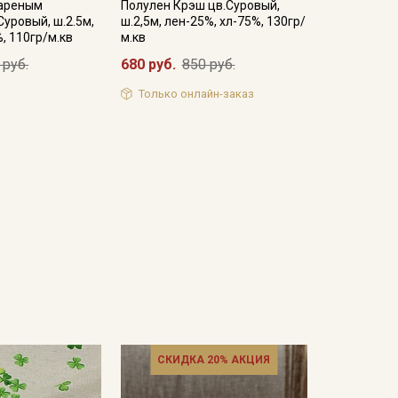
вареным
Полулен Крэш цв.Суровый,
уровый, ш.2.5м,
ш.2,5м, лен-25%, хл-75%, 130гр/
, 110гр/м.кв
м.кв
 руб.
680 руб.
850 руб.
Только онлайн-заказ
СКИДКА 20% АКЦИЯ