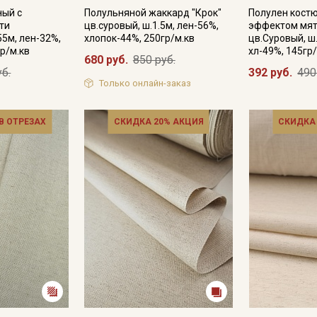
ный с
Полульняной жаккард "Крок"
Полулен кост
ти
цв.суровый, ш.1.5м, лен-56%,
эффектом мят
55м, лен-32%,
хлопок-44%, 250гр/м.кв
цв.Суровый, ш.
р/м.кв
хл-49%, 145гр
680 руб.
850 руб.
уб.
392 руб.
490
Только онлайн-заказ
 В ОТРЕЗАХ
СКИДКА 20% АКЦИЯ
СКИДКА