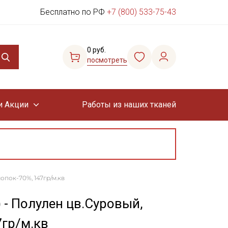
Бесплатно по РФ
+7 (800) 533-75-43
0 руб.
посмотреть
и Акции
Работы из наших тканей
лопок-70%, 147гр/м.кв
 - Полулен цв.Суровый,
7гр/м.кв