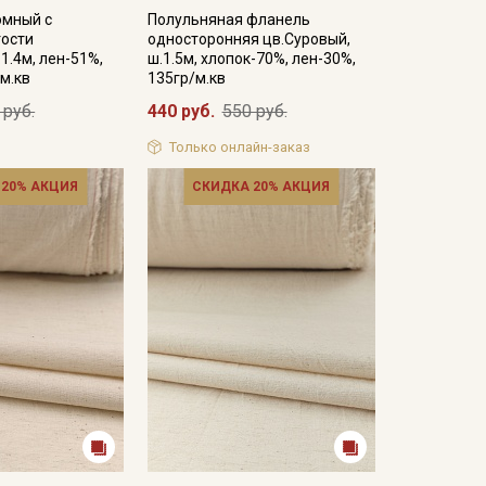
юмный с
Полульняная фланель
ости
односторонняя цв.Суровый,
1.4м, лен-51%,
ш.1.5м, хлопок-70%, лен-30%,
/м.кв
135гр/м.кв
 руб.
440 руб.
550 руб.
Только онлайн-заказ
 20% АКЦИЯ
СКИДКА 20% АКЦИЯ