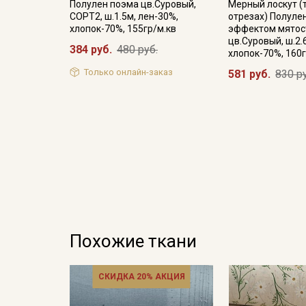
Полулен поэма цв.Суровый,
Мерный лоскут (
СОРТ2, ш.1.5м, лен-30%,
отрезах) Полуле
хлопок-70%, 155гр/м.кв
эффектом мятос
цв.Суровый, ш.2.
384 руб.
480 руб.
хлопок-70%, 160г
Только онлайн-заказ
581 руб.
830 р
Похожие ткани
СКИДКА 20% АКЦИЯ