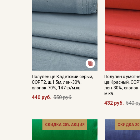
Полулен цв.Кадетский серый,
Полулен с умягч
СОРТ2, ш.1.5м, лен-30%,
цв.Красный, СОРТ
хлопок-70%, 147гр/м.кв
лен-30%, хлопок-
м.кв.
440 руб.
550 руб.
432 руб.
540 р
СКИДКА 20% АКЦИЯ
СКИДКА 20