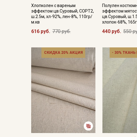
Хлопколен с вареным
Полулен костюм
эффектом цв.Суровый, СОРТ2,
эффектом мятос
ш.2.5м, хл-92%, лен-8%, 110гр/
цв.Суровый, ш.1.
м.кв
хлопок-68%, 165г
616 руб.
770 руб.
440 руб.
550 р
СКИДКА 20% АКЦИЯ
- 30% ТКАНЬ