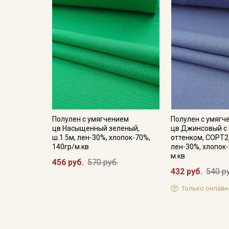
Полулен с умягчением
Полулен с умягч
цв.Насыщенный зеленый,
цв.Джинсовый с
ш.1.5м, лен-30%, хлопок-70%,
оттенком, СОРТ2,
140гр/м.кв
лен-30%, хлопок-
м.кв
456 руб.
570 руб.
432 руб.
540 р
Только онлайн