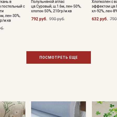
ткань в
Полульняной атлас
Хлопколен с 
н постельный с
цв.Суровый, ш.1.6м, лен-50%,
эффектом цв.С
ти
хлопок-50%, 210гр/м.кв
хл-92%, лен-8%
6м, лен-30%,
792 руб.
990 руб.
632 руб.
790
р/м.кв
уб.
ПОСМОТРЕТЬ ЕЩЕ