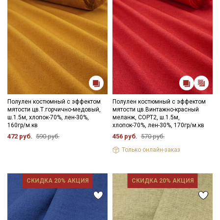
Цветопередача может отличаться от оригинального цвета
ткани в зависимости от настроек вашего монитора и в
зависимости от партии тон ткани может отличаться.
Полулен костюмный с эффектом
Полулен костюмный с эффектом
мятости цв.Т.горчично-медовый,
мятости цв.Винтажно-красный
ш.1.5м, хлопок-70%, лен-30%,
меланж, СОРТ2, ш.1.5м,
160гр/м.кв
хлопок-70%, лен-30%, 170гр/м.кв
472 руб.
590 руб.
456 руб.
570 руб.
Только онлайн-заказ
СКИДКА 20% АКЦИЯ
СКИДКА 20% АКЦИЯ