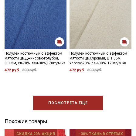
промокоды и скидки до 30% на узкие
категории тканей
Электронная почта
Полулен костюмный с эффектом
Полулен костюмный с эффектом
мятости цв.Джинсово-голубой,
мятости цв.Суровый, ш.1.55м,
Подписаться
ш.1.5м, хл-70%, лен-30%,170гр/м.кв
хлопок-70%, лен-30%, 170гр/м.кв
472 руб.
590 руб.
472 руб.
590 руб.
Ознакомлен(а) с
Политикой обработки персональных
данных
и даю
Согласие на обработку персональных
данных
Даю
Согласие на получение рекламных и
информационных рассылок
ПОСМОТРЕТЬ ЕЩЕ
Похожие товары
СКИДКА 20% АКЦИЯ
- 30% ТКАНЬ В ОТРЕЗАХ