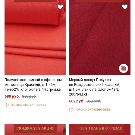
Полулен костюмный с эффектом
Мерный лоскут Полулен
мятости цв.Красный, ш.1.45м,
цв.Рождественский красный,
лен-52%, хлопок-48%, 190гр/м.кв
ш.1.5м, лен-57%, хлопок-43%,
200гр/м.кв
680 руб.
850 руб.
602 руб.
860 руб.
Только онлайн-заказ
Только онлайн-заказ
СКИДКА 20% АКЦИЯ
- 30% ТКАНЬ В ОТРЕЗАХ