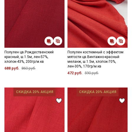
Полулен цв.Рождественский
Полулен костюмный с эффектом
красный, ш.1.5м, лен-57%,
мятости цв.Винтажно-красный
хлопок-43%, 200гр/м.кв
меланж, ш.1.5м, хлопок-70%,
лен-30%, 170гр/м.кв
688 руб.
860 руб.
472 руб.
590 руб.
СКИДКА 20% АКЦИЯ
СКИДКА 20% АКЦИЯ