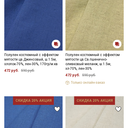
Полулен костюмный с эффектом
Полулен костюмный с эффектом
мятости цв.Джинсовый, ш.1.5м,
мятости цв.Св.пшенично-
хлопок-70%, лен-30%, 170гр/м.кв
оливковый меланж, ш.1.5м,
хл-70%, лен-30%
472 руб.
590 руб.
472 руб.
590 руб.
Только онлайн-заказ
СКИДКА 20% АКЦИЯ
СКИДКА 20% АКЦИЯ
Секретная рассылка от Купава
Мы публикуем здесь дополнительные