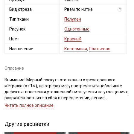
Вид отреза
Рвем по нитке
?
Тип ткани
Полулен
Рисунок
Однотонные
Цвет
Красный
Назначение
Костюмная
,
Платьевая
Описание
Внимание! Мерный лоскут - это ткань в отрезах разного
метража (от 1м), на отрезах могут встречаться небольшие
дефекты: вплетения утолщенной нити, узелки на утолщениях,
разряженность из-за сбоя в переплетении, легкие
загрязнения вдоль кромки и на расстоянии до 5см от кромки,
Читать полное описание
пятнышки непрокраса, редко встречается лоскут со швом. При
обнаружении на отрезе других дефектов, с вами свяжется
менеджер для дополнительного согласования. В
Другие расцветки
комментариях к заказу просим указывать необходимый
единый метраж.