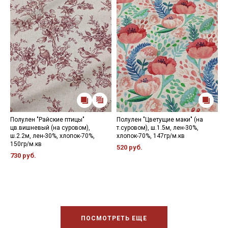
Полулен "Райские птицы"
Полулен "Цветущие маки" (на
П
цв.вишневый (на суровом),
т.суровом), ш.1.5м, лен-30%,
ц
ш.2.2м, лен-30%, хлопок-70%,
хлопок-70%, 147гр/м.кв
ш
150гр/м.кв
1
520 руб.
730 руб.
5
ПОСМОТРЕТЬ ЕЩЕ