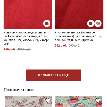
Конопля с хлопком-диагональ
Хлопколен винтаж (жгутовое
цв.Т.красно-коралловый, ш.1.4м,
окрашивание) цв.Красный, ш.1.5м,
конопля-80%, хлопок-20%, 246гр/
лен-15%, хл-85%, 200гр/м.кв
м.кв
552 руб.
690 руб.
960 руб.
1200 руб.
ПОСМОТРЕТЬ ЕЩЕ
Похожие ткани