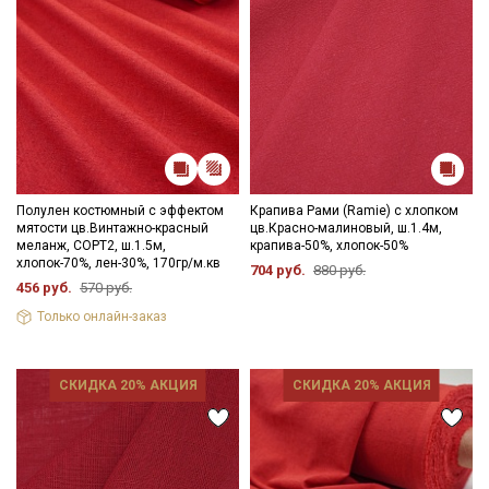
Полулен костюмный с эффектом
Крапива Рами (Ramie) с хлопком
мятости цв.Винтажно-красный
цв.Красно-малиновый, ш.1.4м,
меланж, СОРТ2, ш.1.5м,
крапива-50%, хлопок-50%
хлопок-70%, лен-30%, 170гр/м.кв
704 руб.
880 руб.
456 руб.
570 руб.
Только онлайн-заказ
СКИДКА 20% АКЦИЯ
СКИДКА 20% АКЦИЯ