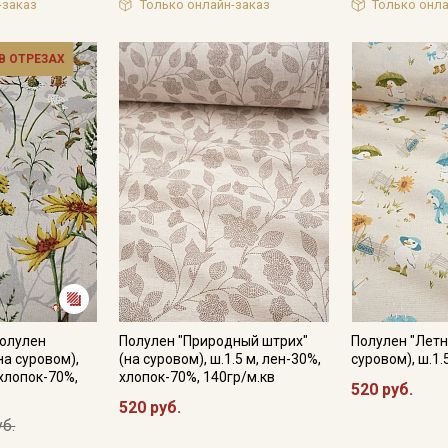
-заказ
Только онлайн-заказ
Только онла
Секретная рассылка от
Купава
 В ОТРЕЗАХ
Мы публикуем здесь дополнительные
промокоды и скидки до 30% на узкие
категории тканей
Электронная почта
Подписаться
Полулен
Полулен "Природный штрих"
Полулен "Летн
Ознакомлен(а) с
Политикой обработки персональных
на суровом),
(на суровом), ш.1.5 м, лен-30%,
суровом), ш.1.
данных
и даю
Согласие на обработку персональных
 хлопок-70%,
хлопок-70%, 140гр/м.кв
данных
520 руб.
520 руб.
Даю
Согласие на получение рекламных и
уб.
информационных рассылок