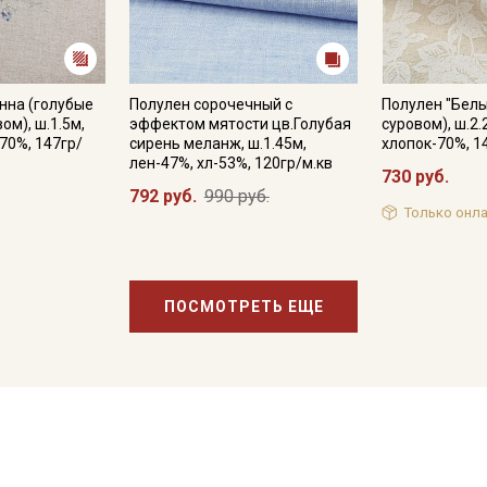
нна (голубые
Полулен сорочечный с
Полулен "Белы
ом), ш.1.5м,
эффектом мятости цв.Голубая
суровом), ш.2.
70%, 147гр/
сирень меланж, ш.1.45м,
хлопок-70%, 1
лен-47%, хл-53%, 120гр/м.кв
730 руб.
792 руб.
990 руб.
Только онла
ПОСМОТРЕТЬ ЕЩЕ