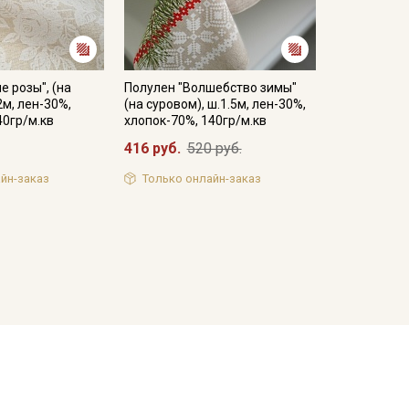
е розы", (на
Полулен "Волшебство зимы"
2м, лен-30%,
(на суровом), ш.1.5м, лен-30%,
40гр/м.кв
хлопок-70%, 140гр/м.кв
416 руб.
520 руб.
йн-заказ
Только онлайн-заказ