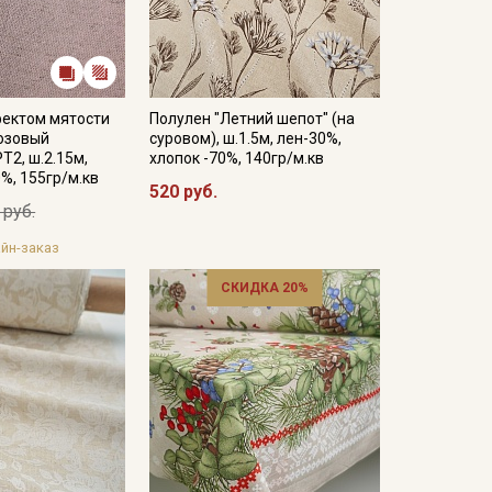
фектом мятости
Полулен "Летний шепот" (на
озовый
суровом), ш.1.5м, лен-30%,
Т2, ш.2.15м,
хлопок -70%, 140гр/м.кв
0%, 155гр/м.кв
520 руб.
 руб.
йн-заказ
СКИДКА 20%