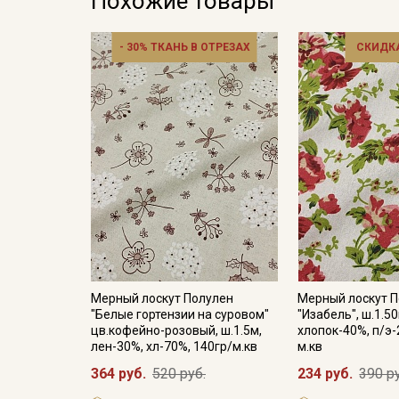
Похожие товары
- 30% ТКАНЬ В ОТРЕЗАХ
СКИДКА
Мерный лоскут Полулен
Мерный лоскут 
"Белые гортензии на суровом"
"Изабель", ш.1.5
цв.кофейно-розовый, ш.1.5м,
хлопок-40%, п/э-
лен-30%, хл-70%, 140гр/м.кв
м.кв
364 руб.
520 руб.
234 руб.
390 р