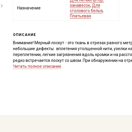
Для легких штор,
занавесок
,
Для
Назначение
столового белья
,
Платьевая
ОПИСАНИЕ
Внимание! Мерный лоскут - это ткань в отрезах разного метр
небольшие дефекты: вплетения утолщенной нити, узелки на
переплетении, легкие загрязнения вдоль кромки и на расст
редко встречается лоскут со швом. При обнаружении на от
для дополнительного согласования. В комментариях к зак
Читать полное описание
Внимание! На ткани может встречаться нечеткий рисунок, с
вплетения утолщенной нити, редко узелки на утолщениях, п
полотно не окрашивалось, не отбеливалось и имеет натура
±2см.
Рисунок нанесен не по плетению нитей, при продаже отрез р
срезать неровность, а пропарить и подтянуть ткань по диа
перекос исправился. Просим учитывать это при заказе.
Полулен, благодаря, своему натуральному составу экологи
естественную терморегуляцию, быстро сохнет, не провоцир