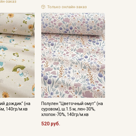
йн-заказ
Только онлайн-заказ
ий дождик" (на
Полулен "Цветочный омут" (на
5м, 140гр/м.кв
суровом), ш.1.5 м, лен-30%,
хлопок-70%, 140гр/м.кв
520 руб.