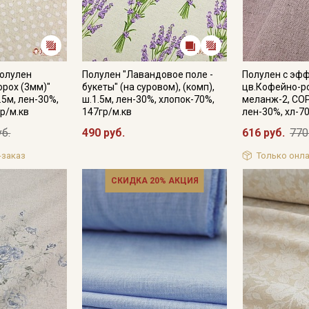
Полулен
Полулен "Лавандовое поле -
Полулен с эф
орох (3мм)"
букеты" (на суровом), (комп),
цв.Кофейно-р
.5м, лен-30%,
ш.1.5м, лен-30%, хлопок-70%,
меланж-2, СОР
р/м.кв
147гр/м.кв
лен-30%, хл-7
уб.
490 руб.
616 руб.
770
-заказ
Только онла
СКИДКА 20% АКЦИЯ