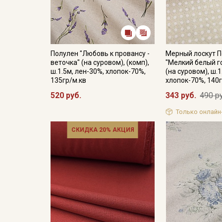
Полулен "Любовь к провансу -
Мерный лоскут 
веточка" (на суровом), (комп),
"Мелкий белый г
ш.1.5м, лен-30%, хлопок-70%,
(на суровом), ш.1
135гр/м.кв
хлопок-70%, 140г
520 руб.
343 руб.
490 р
Только онлайн
СКИДКА 20% АКЦИЯ