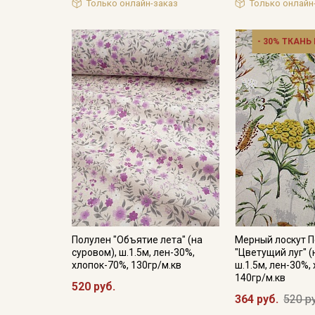
Только онлайн-заказ
Только онлайн
- 30% ТКАНЬ
Полулен "Объятие лета" (на
Мерный лоскут 
суровом), ш.1.5м, лен-30%,
"Цветущий луг" (
хлопок-70%, 130гр/м.кв
ш.1.5м, лен-30%,
140гр/м.кв
520 руб.
364 руб.
520 р