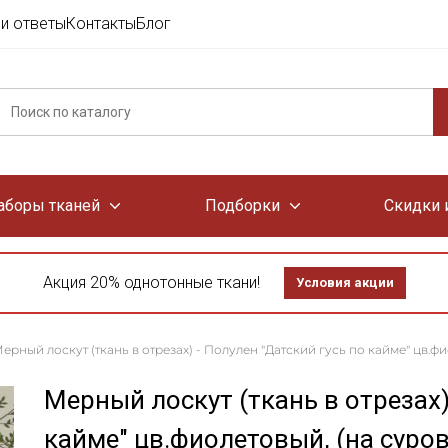
и ответы
Контакты
Блог
аборы тканей
Подборки
Скидки 
Акция 20% однотонные ткани!
Условия акции
ерный лоскут (ткань в отрезах) - Полулен "Датский гусь по кайме" цв.фи
Мерный лоскут (ткань в отрезах)
кайме" цв.фиолетовый, (на суров