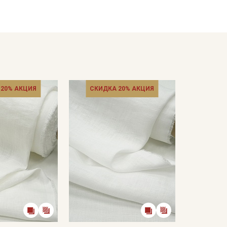
скатерти, салфетки, шторы).
райте отрез при температуре дальнейших стирок,
ии.
ротах
расправленном, подвешенном состоянии.
кани в зависимости от настроек вашего монитора и
 20% АКЦИЯ
СКИДКА 20% АКЦИЯ