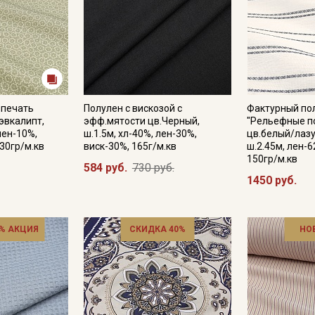
.печать
Полулен с вискозой с
Фактурный по
эвкалипт,
эфф.мятости цв.Черный,
"Рельефные п
лен-10%,
ш.1.5м, хл-40%, лен-30%,
цв.белый/лазу
130гр/м.кв
виск-30%, 165г/м.кв
ш.2.45м, лен-6
150гр/м.кв
584 руб.
730 руб.
1450 руб.
% АКЦИЯ
СКИДКА 40%
НО