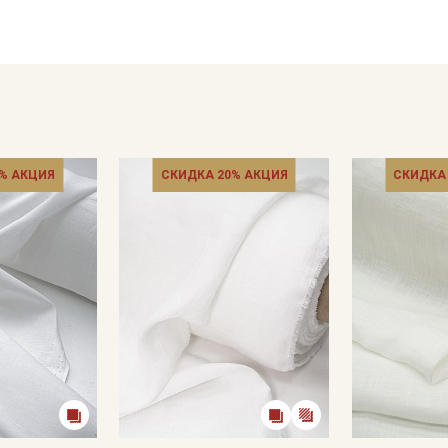
взрослой одежды, постельного белья, домашнего текстиля (
Ткань натуральная дает усадку до 5% перед пошивом пости
не выше 40C, для исключения усадки ткани в готовом издел
Уход:
- стирка до 40C в деликатном режиме, отжим на низких обо
- противопоказано употребление отбеливателей
- гладить рекомендуется с изнаночной стороны, сушить в 
Цветопередача может отличаться от оригинального цвета т
% АКЦИЯ
СКИДКА 20% АКЦИЯ
СКИДКА
в зависимости от партии тон ткани может отличаться.
Секретная рассылка от
Купава
Мы публикуем здесь дополнительные
промокоды и скидки до 30% на узкие
категории тканей
Электронная почта