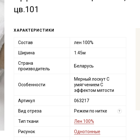
цв.101
ХАРАКТЕРИСТИКИ
Состав
лен 100%
Ширина
1.45м
Страна
Беларусь
производитель
Мерный лоскут С
Особенности
умягчением С
эффектом мятости
Артикул
063217
Вид отреза
Режем по нитке
?
Тип ткани
Лен 100%
Рисунок
Однотонные