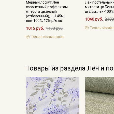
Мерный лоскут Лен
Лен постельный
сорочечный с эффектом
мятости цв.Белы
мятости цв.Белый
ш.2.5м, лен-100%
(отбеленный), ш.1.45м,
1840 руб.
2300
лен-100%, 125гр/м.кв
Только онлайн
1015 руб.
1450 руб.
Только онлайн-заказ
Товары из раздела Лён и п