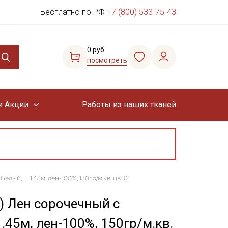
Бесплатно по РФ
+7 (800) 533-75-43
0 руб.
посмотреть
и Акции
Работы из наших тканей
ый, ш.1.45м, лен-100%, 150гр/м.кв. цв.101
х) Лен сорочечный с
.45м, лен-100%, 150гр/м.кв.