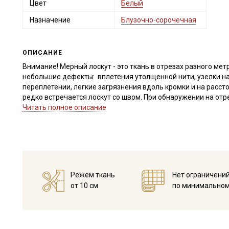
Цвет
Белый
Назначение
Блузочно-сорочечная
ОПИСАНИЕ
Внимание! Мерный лоскут - это ткань в отрезах разного метр
небольшие дефекты: вплетения утолщенной нити, узелки на
переплетении, легкие загрязнения вдоль кромки и на расст
редко встречается лоскут со швом. При обнаружении на от
для дополнительного согласования. В комментариях к зак
Читать полное описание
Внимание! На ткани могут встречаться утолщение нитей, неп
короткие единичные вплетения нитей другого цвета. Дефект
браком не являются. Ширина ткани ±2см. Просим учитывать 
Внимание! На ткани встречаются вплетения утолщенной нити
темной короткой ниточки. Просим учитывать это при заказе
Режем ткань
Нет ограничени
от 10 см
по минимальном
Лён с эффектом мятости (с эффектом крэш, вареный или ст
процедуру умягчения органическими ферментами, благодаря
приобретает характерный мятый (пружинистый) вид, краси
Лен с эффектом мятости мягкий и приятный к телу, поэтому