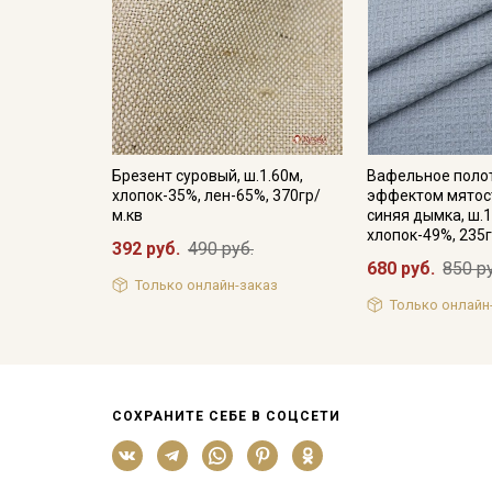
Брезент суровый, ш.1.60м,
Вафельное поло
хлопок-35%, лен-65%, 370гр/
эффектом мятост
м.кв
синяя дымка, ш.1
хлопок-49%, 235г
392 руб.
490 руб.
680 руб.
850 р
Только онлайн-заказ
Только онлайн
СОХРАНИТЕ СЕБЕ В СОЦСЕТИ