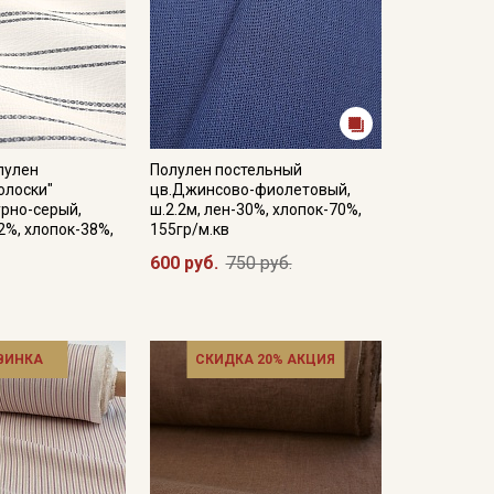
лулен
Полулен постельный
олоски"
цв.Джинсово-фиолетовый,
рно-серый,
ш.2.2м, лен-30%, хлопок-70%,
2%, хлопок-38%,
155гр/м.кв
600 руб.
750 руб.
ВИНКА
СКИДКА 20% АКЦИЯ