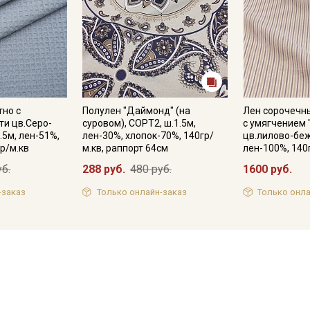
тно с
Полулен "Даймонд" (на
Лен сорочечн
и цв.Серо-
суровом), СОРТ2, ш.1.5м,
с умягчением 
.5м, лен-51%,
лен-30%, хлопок-70%, 140гр/
цв.лилово-беж
р/м.кв
м.кв, раппорт 64см
лен-100%, 140
уб.
288 руб.
480 руб.
1600 руб.
-заказ
Только онлайн-заказ
Только онла