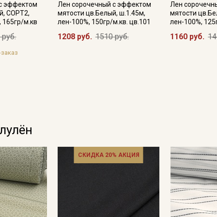
 с эффектом
Лен сорочечный с эффектом
Лен сорочечн
й, СОРТ2,
мятости цв.Белый, ш.1.45м,
мятости цв.Бе
, 165гр/м.кв
лен-100%, 150гр/м.кв. цв.101
лен-100%, 125
Подписаться
 руб.
1208 руб.
1510 руб.
1160 руб.
14
-заказ
Ознакомлен(а) с
Политикой обработки персональных
данных
и даю
Согласие на обработку персональных
данных
Даю
Согласие на получение рекламных и
информационных рассылок
олулён
СКИДКА 20% АКЦИЯ