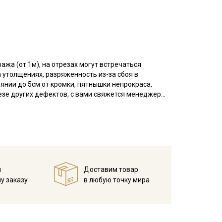
ажа (от 1м), на отрезах могут встречаться
 утолщениях, разряженность из-за сбоя в
оянии до 5см от кромки, пятнышки непрокраса,
резе других дефектов, с вами свяжется менеджер
азу просим указывать необходимый единый метраж.
рокрасы вдоль кромки (до 5 см. от кромки),
ы вдоль кромки на расстоянии до 5см от края
это при заказе.
, на светлых тонах, могут встречаться вплетения
.
й
Доставим товар
у заказу
в любую точку мира
ираный) - это натуральная ткань, прошедшая
 этому становится мягче, пластичнее,
во драпируется мягкими складками.
 широко используется для пошива детской и