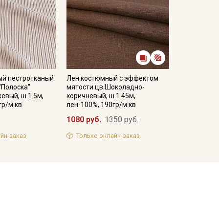
ый пестротканый
Лен костюмный с эффектом
"Полоска"
мятости цв.Шоколадно-
евый, ш.1.5м,
коричневый, ш.1.45м,
гр/м.кв
лен-100%, 190гр/м.кв
1080 руб.
1350 руб.
йн-заказ
Только онлайн-заказ