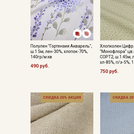
Полулен "Гортензия Акварель",
Хлопколен Цифр
ш.1.5м, лен-30%, хлопок-70%,
"Монофлора" цв.
140гр/м.кв
СОРТ2, ш.1.45м, 
хл-85%, п/э-5%, 
490 руб.
750 руб.
СКИДКА 20% АКЦИЯ
СКИДКА 20