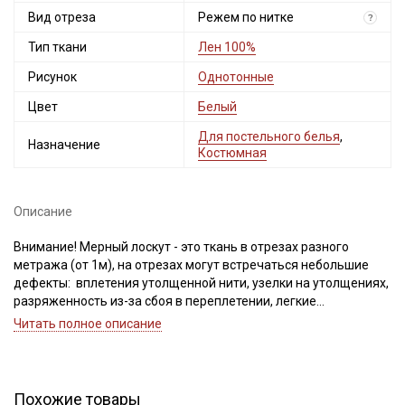
Вид отреза
Режем по нитке
?
Тип ткани
Лен 100%
Рисунок
Однотонные
Цвет
Белый
Для постельного белья
,
Назначение
Костюмная
Секретная рассылка от Купава
Мы публикуем здесь дополнительные
Описание
промокоды и скидки до 30% на узкие
категории тканей
Внимание! Мерный лоскут - это ткань в отрезах разного
метража (от 1м), на отрезах могут встречаться небольшие
Электронная почта
дефекты: вплетения утолщенной нити, узелки на утолщениях,
разряженность из-за сбоя в переплетении, легкие
загрязнения вдоль кромки и на расстоянии до 5см от кромки,
Читать полное описание
пятнышки непрокраса, редко встречается лоскут со швом. При
обнаружении на отрезе других дефектов, с вами свяжется
менеджер для дополнительного согласования. В
Подписаться
комментариях к заказу просим указывать необходимый
Похожие товары