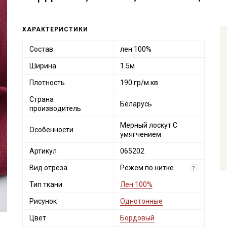
ХАРАКТЕРИСТИКИ
Состав
лен 100%
Ширина
1.5м
Плотность
190 гр/м.кв
Страна
Беларусь
производитель
Мерный лоскут С
Особенности
умягчением
Артикул
065202
Вид отреза
Режем по нитке
?
Тип ткани
Лен 100%
Рисунок
Однотонные
Цвет
Бордовый