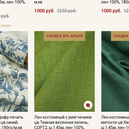
5м, лен-100%,
м.кв
лен-100%, 180
1000 руб.
1250 руб.
1000 руб.
12
 руб.
-заказ
СКИДКА 20% АКЦИЯ
СКИДКА
Цифр.печать
Лен костюмный с умягчением
Лен костюмны
 цв.синий,
цв.Темная весенняя зелень,
мятости цв.Хв
, 190гр/м.кв
СОРТ2, ш.1.45м, лен-100%,
ш.1.45м, лен-1