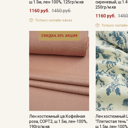
ш.1.5м, лен-100%, 125гр/м.кв
сиреневый, ш.1.4
250гр/м.кв
1160 руб.
1450 руб.
1160 руб.
1450
Только онлайн-заказ
Только онлайн
СКИДКА 20% АКЦИЯ
Лен костюмный цв.Кофейная
Лен костюмный 
роза, СОРТ2, ш.1.5м, лен-100%,
"Плетистая тень"
190гр/м.кв
ш.1.5м, лен-100%