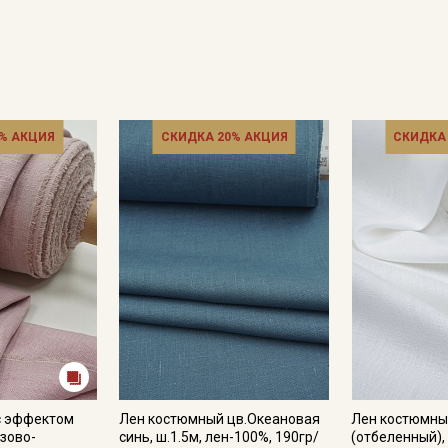
% АКЦИЯ
СКИДКА 20% АКЦИЯ
СКИДКА
с эффектом
Лен костюмный цв.Океановая
Лен костюмны
озово-
синь, ш.1.5м, лен-100%, 190гр/
(отбеленный), 