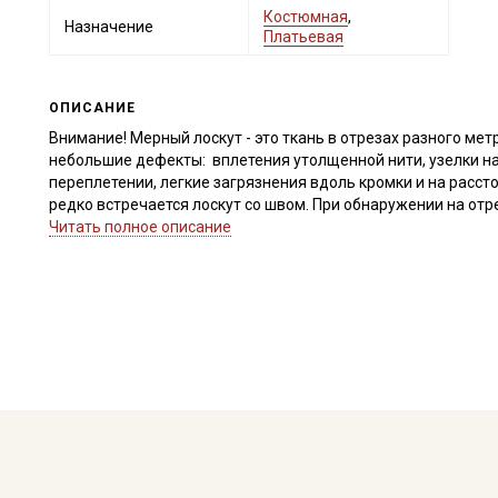
Костюмная
,
Назначение
Платьевая
ОПИСАНИЕ
Внимание! Мерный лоскут - это ткань в отрезах разного метр
небольшие дефекты: вплетения утолщенной нити, узелки на
переплетении, легкие загрязнения вдоль кромки и на расст
редко встречается лоскут со швом. При обнаружении на от
для дополнительного согласования. В комментариях к зак
Читать полное описание
Внимание! На ткани могут встречаться утолщение нитей, х
единичные вплетения нитей другого цвета. Дефекты вдоль к
являются. Ширина ткани ±2см. Размер клетки 2,2х2,2 см. Тк
заказе.
Внимание! На ткани могут встречаться утолщения нитей, ра
утолщениях. Для данного вида ткани это браком и дефектом
Важно, при выравнивании отреза, не срезать неровность, а 
нити распрямились и диагональный перекос исправился.
Ширина ткани ±2см. Просим учитывать это при заказе.