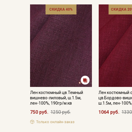
СКИДКА 40%
СКИДКА 20
Лен костюмный цв.Темный
Лен костюмный 
вишнево-лиловый, ш.1.5м,
цв.Бордово-виш
лен-100%, 190гр/м.кв
ш.1.5м, лен-100%
750 руб.
1250 руб.
1064 руб.
1330
Только онлайн-заказ