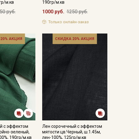
гр/м.кв
190гр/м.кв
50 руб.
1000 руб.
1250 руб.
Только онлайн-заказ
 20% АКЦИЯ
СКИДКА 20% АКЦИЯ
й с эффектом
Лен сорочечный с эффектом
ойно-зеленый,
мятости цв.Черный, ш.1.45м,
00%, 190гр/м.кв
лен-100%, 125гр/м.кв