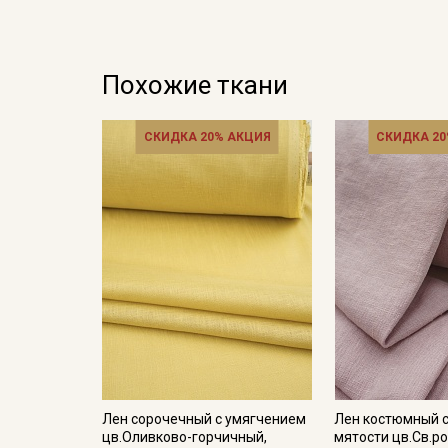
Похожие ткани
СКИДКА 20% АКЦИЯ
СКИДКА 20
Лен сорочечный с умягчением
Лен костюмный 
цв.Оливково-горчичный,
мятости цв.Св.р