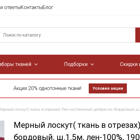
и ответы
Контакты
Блог
аборы тканей
Подборки
Скидки 
Акция 20% однотонные ткани!
Условия акции
ерный лоскут( ткань в отрезах) Лен костюмный цв.Красно-бордовый, ш.1.
Мерный лоскут( ткань в отрезах
бордовый, ш.1.5м, лен-100%, 190