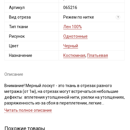
Артикул
065216
Вид отреза
Режем по нитке
?
Тип ткани
Лен 100%
Рисунок
Однотонные
Цвет
Черный
Назначение
Костюмная
,
Платьевая
Описание
Внимание! Мерный лоскут - это ткань в отрезах разного
метража (от 1м), на отрезах могут встречаться небольшие
дефекты: вплетения утолщенной нити, узелки на утолщениях,
разряженность из-за сбоя в переплетении, легкие
загрязнения вдоль кромки и на расстоянии до 5см от кромки,
Читать полное описание
пятнышки непрокраса, редко встречается лоскут со швом. При
обнаружении на отрезе других дефектов, с вами свяжется
менеджер для дополнительного согласования. В
Похожие товары