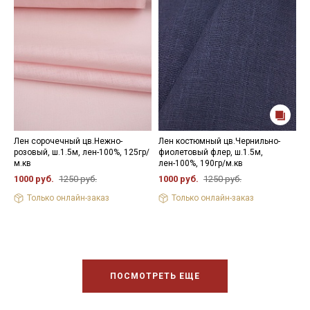
Лен сорочечный цв.Нежно-
Лен костюмный цв.Чернильно-
Л
розовый, ш.1.5м, лен-100%, 125гр/
фиолетовый флер, ш.1.5м,
с
м.кв
лен-100%, 190гр/м.кв
м
1000 руб.
1250 руб.
1000 руб.
1250 руб.
1
Только онлайн-заказ
Только онлайн-заказ
ПОСМОТРЕТЬ ЕЩЕ