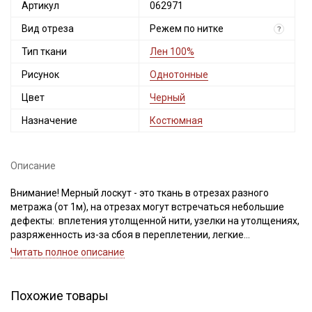
Артикул
062971
Вид отреза
Режем по нитке
?
Тип ткани
Лен 100%
Рисунок
Однотонные
Цвет
Черный
Назначение
Костюмная
Описание
Внимание! Мерный лоскут - это ткань в отрезах разного
метража (от 1м), на отрезах могут встречаться небольшие
дефекты: вплетения утолщенной нити, узелки на утолщениях,
разряженность из-за сбоя в переплетении, легкие
загрязнения вдоль кромки и на расстоянии до 5см от кромки,
Читать полное описание
пятнышки непрокраса, редко встречается лоскут со швом. При
обнаружении на отрезе других дефектов, с вами свяжется
менеджер для дополнительного согласования. В
Похожие товары
комментариях к заказу просим указывать необходимый