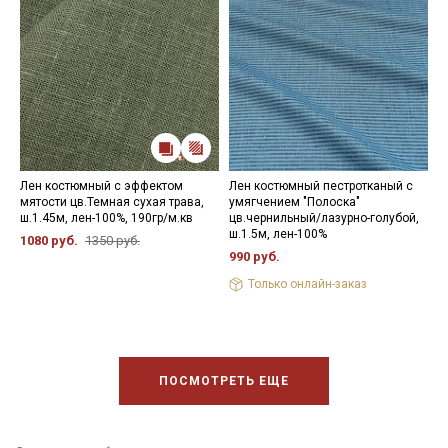
Лен костюмный с эффектом
Лен костюмный пестротканый с
М
мятости цв.Темная сухая трава,
умягчением "Полоска"
Л
ш.1.45м, лен-100%, 190гр/м.кв
цв.чернильный/лазурно-голубой,
т
ш.1.5м, лен-100%
м
1080 руб.
1350 руб.
990 руб.
9
Только онлайн-заказ
ПОСМОТРЕТЬ ЕЩЕ