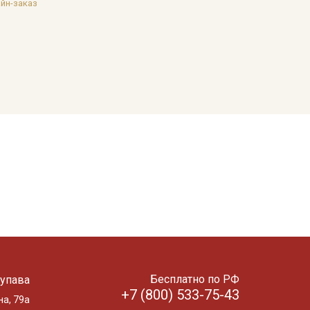
йн-заказ
Бесплатно по РФ
упава
+7 (800) 533-75-43
на, 79а