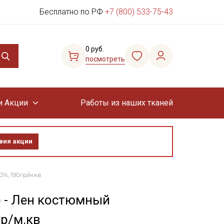
Бесплатно по РФ
+7 (800) 533-75-43
0 руб.
посмотреть
и Акции
Работы из наших тканей
вия акции
0%, 190гр/м.кв
) - Лен костюмный
гр/м.кв