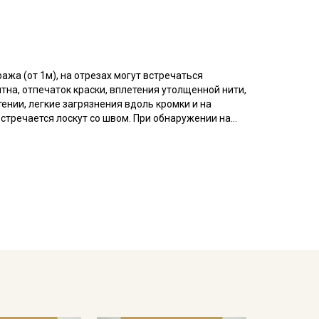
ажа (от 1м), на отрезах могут встречаться
на, отпечаток краски, вплетения утолщенной нити,
ении, легкие загрязнения вдоль кромки и на
встречается лоскут со швом. При обнаружении на
полнительного согласования. В комментариях к
асположенные хаотично. При продаже отрез режем
вность, а пропарить и подтянуть ткань по
ос исправился.
еплопроводностью и устойчивостью к износам,
ное; на ощупь мягкая; не просвечивает; усадка до
для взрослых и детей, домашнего текстиля