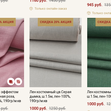
 руб.
1160 руб.
1450 руб.
945 руб.
135
Только онлайн-заказ
Только онла
% АКЦИЯ
СКИДКА 20% АКЦИЯ
СКИДКА
с эффектом
Лен костюмный цв.Серая
Лен костюмны
ная роза,
дымка, ш.1.5м, лен-100%,
ш.1.5м, лен-10
%, 190гр/м.кв
190гр/м.кв
1000 руб.
12
 руб.
1000 руб.
1250 руб.