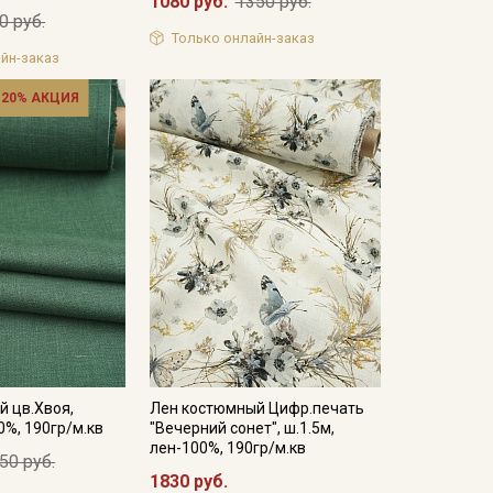
1080 руб.
1350 руб.
0 руб.
Только онлайн-заказ
йн-заказ
 20% АКЦИЯ
й цв.Хвоя,
Лен костюмный Цифр.печать
0%, 190гр/м.кв
"Вечерний сонет", ш.1.5м,
лен-100%, 190гр/м.кв
50 руб.
1830 руб.