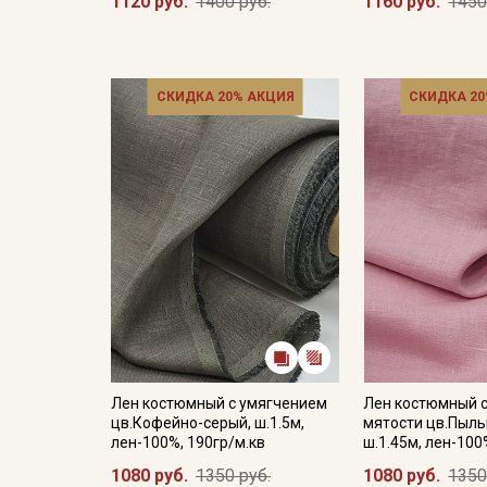
1120 руб.
1400 руб.
1160 руб.
1450
СКИДКА 20% АКЦИЯ
СКИДКА 20
Лен костюмный с умягчением
Лен костюмный 
цв.Кофейно-серый, ш.1.5м,
мятости цв.Пыль
лен-100%, 190гр/м.кв
ш.1.45м, лен-100
1080 руб.
1350 руб.
1080 руб.
1350