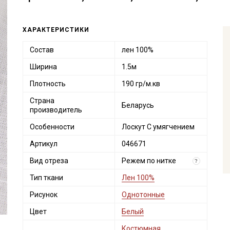
ХАРАКТЕРИСТИКИ
Состав
лен 100%
Ширина
1.5м
Плотность
190 гр/м.кв
Страна
Беларусь
производитель
Особенности
Лоскут С умягчением
Артикул
046671
Вид отреза
Режем по нитке
?
Тип ткани
Лен 100%
Рисунок
Однотонные
Цвет
Белый
Костюмная
,