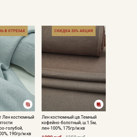
НЬ В ОТРЕЗАХ
СКИДКА 20% АКЦИЯ
т Лен костюмный
Лен костюмный цв.Темный
ятости
кофейно-болотный, ш.1.5м,
ро-голубой,
лен-100%, 175гр/м.кв
00%, 190гр/м.кв