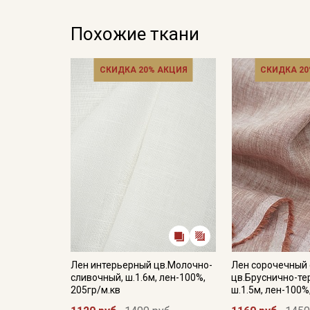
Похожие ткани
СКИДКА 20% АКЦИЯ
СКИДКА 20
Лен интерьерный цв.Молочно-
Лен сорочечный 
сливочный, ш.1.6м, лен-100%,
цв.Бруснично-те
205гр/м.кв
ш.1.5м, лен-100%