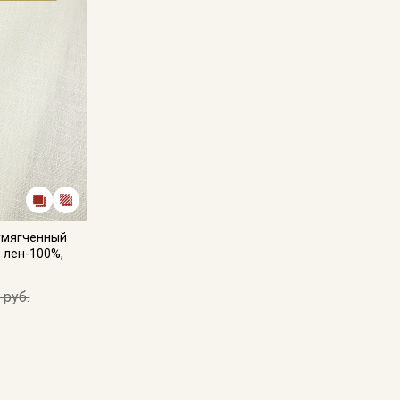
Мы публикуем здесь дополнительные
промокоды и скидки до 30% на узкие
категории тканей
Электронная почта
Подписаться
Ознакомлен(а) с
Политикой обработки персональных
умягченный
данных
и даю
Согласие на обработку персональных
, лен-100%,
данных
Даю
Согласие на получение рекламных и
 руб.
информационных рассылок