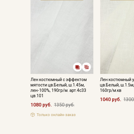
Лен костюмный с эффектом
Лен костюмный 
мятости цв.Белый, ш.1.45м,
цв.Белый, ш.1.5м
лен-100%, 190гр/м. арт.4с33
160гр/м.кв
цв.101
1040 руб.
1300
1080 руб.
1350 руб.
Только онлайн-заказ