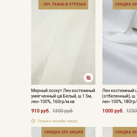
- 30% ТКАНЬ В ОТРЕЗАХ
СКИДКА 20
Мерный лоскут Лен костюмный
Лен костюмный 
умягченный цв.Белый, ш.1.5м,
(отбеленный), ш.
лен-100%, 160гр/м.кв
лен-100%, 180гр/
910 руб.
1300 руб.
1000 руб.
1250
Только онлайн-заказ
СКИДКА 20% АКЦИЯ
СКИДКА 20