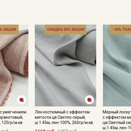
% АКЦИЯ
СКИДКА 20% АКЦИЯ
- 30% ТКА
с умягчением
Лен костюмный с эффектом
Мерный лоску
рракотовый,
мятости цв.Светло-серый,
с эффектом м
, 125гр/м.кв
ш.1.45м, лен-100%, 260гр/м.кв
цв.Светлый се
ш.1.45м, лен-1