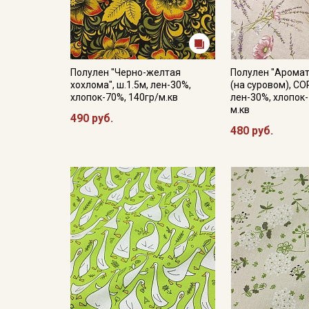
Полулен "Черно-желтая
Полулен "Аромат
хохлома", ш.1.5м, лен-30%,
(на суровом), СО
хлопок-70%, 140гр/м.кв
лен-30%, хлопок-
м.кв
490 руб.
480 руб.