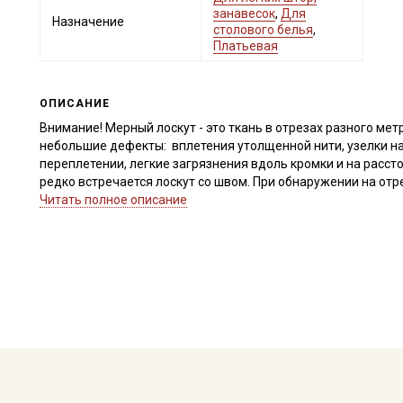
занавесок
,
Для
Назначение
столового белья
,
Платьевая
ОПИСАНИЕ
Внимание! Мерный лоскут - это ткань в отрезах разного метр
небольшие дефекты: вплетения утолщенной нити, узелки на
переплетении, легкие загрязнения вдоль кромки и на расст
редко встречается лоскут со швом. При обнаружении на от
для дополнительного согласования. В комментариях к зак
Читать полное описание
Внимание! На ткани могут встречаться утолщение нитей, х
единичные вплетения нитей другого цвета. Дефекты вдоль к
являются. Ширина ткани ±2см. Размер клетки 2,2х2,2 см. Тк
заказе.
Внимание! На ткани могут встречаться вплетения утолщенно
тона, так как полотно не окрашивалось, не отбеливалось и
Ширина ткани ±2см.
Рисунок нанесен не по плетению нитей, при продаже отрез р
срезать неровность, а пропарить и подтянуть ткань по диа