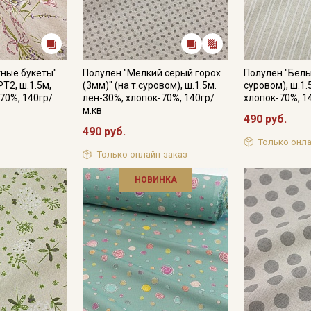
ные букеты"
Полулен "Мелкий серый горох
Полулен "Белы
РТ2, ш.1.5м,
(3мм)" (на т.суровом), ш.1.5м.
суровом), ш.1.
70%, 140гр/
лен-30%, хлопок-70%, 140гр/
хлопок-70%, 1
м.кв
490 руб.
490 руб.
Только онла
Только онлайн-заказ
НОВИНКА