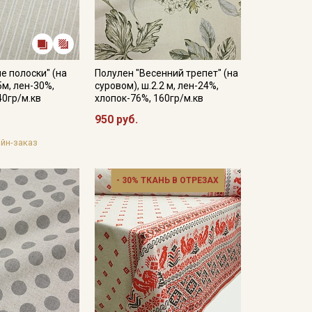
е полоски" (на
Полулен "Весенний трепет" (на
5м, лен-30%,
суровом), ш.2.2 м, лен-24%,
40гр/м.кв
хлопок-76%, 160гр/м.кв
950 руб.
йн-заказ
- 30% ТКАНЬ В ОТРЕЗАХ