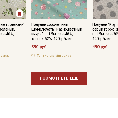
ые гортензии"
Полулен сорочечный
Полулен "Круп
.зеленый,
Цифр.печать "Разноцветный
серый горох" (
лен-40%,
вихрь", ш.1.5м, лен-48%,
ш.1.5м, лен-30
хлопок-52%, 120гр/м.кв
140гр/м.кв
890 руб.
490 руб.
-заказ
Только онлайн-заказ
ПОСМОТРЕТЬ ЕЩЕ