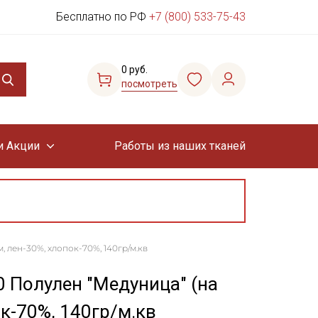
Бесплатно по РФ
+7 (800) 533-75-43
0 руб.
посмотреть
и Акции
Работы из наших тканей
, лен-30%, хлопок-70%, 140гр/м.кв
0 Полулен "Медуница" (на
ок-70%, 140гр/м.кв