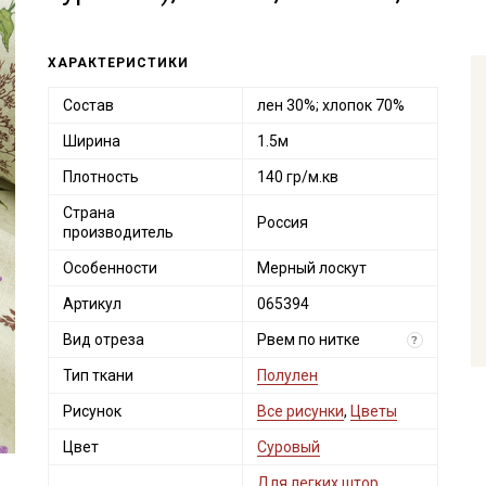
ХАРАКТЕРИСТИКИ
Состав
лен 30%; хлопок 70%
Ширина
1.5м
Плотность
140 гр/м.кв
Страна
Россия
производитель
Особенности
Мерный лоскут
Артикул
065394
Вид отреза
Рвем по нитке
?
Тип ткани
Полулен
Рисунок
Все рисунки
,
Цветы
Цвет
Суровый
Для легких штор,