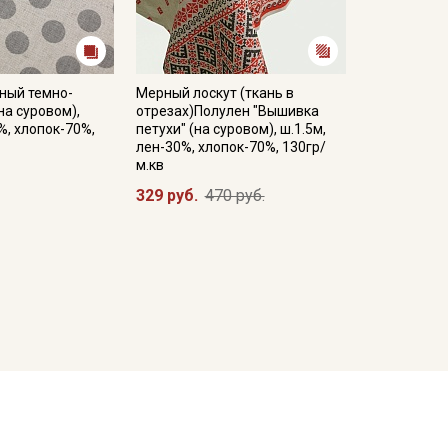
ный темно-
Мерный лоскут (ткань в
на суровом),
отрезах)Полулен "Вышивка
%, хлопок-70%,
петухи" (на суровом), ш.1.5м,
лен-30%, хлопок-70%, 130гр/
м.кв
329 руб.
470 руб.