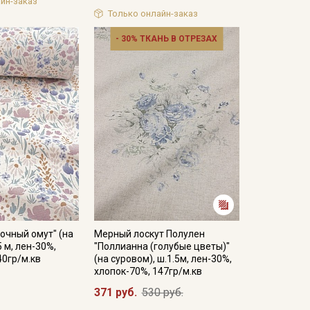
йн-заказ
 стороны.
Только онлайн-заказ
кани в зависимости от настроек вашего монитора и
- 30% ТКАНЬ В ОТРЕЗАХ
очный омут" (на
Мерный лоскут Полулен
5 м, лен-30%,
"Поллианна (голубые цветы)"
40гр/м.кв
(на суровом), ш.1.5м, лен-30%,
хлопок-70%, 147гр/м.кв
371 руб.
530 руб.