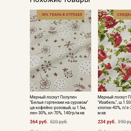
- 30% ТКАНЬ В ОТРЕЗАХ
СКИДКА
Мерный лоскут Полулен
Мерный лоскут 
"Белые гортензии на суровом"
"Изабель", ш.1.5
цв.кофейно-розовый, ш.1.5м,
хлопок-40%, п/э-
лен-30%, хл-70%, 140гр/м.кв
м.кв
364 руб.
520 руб.
234 руб.
390 р