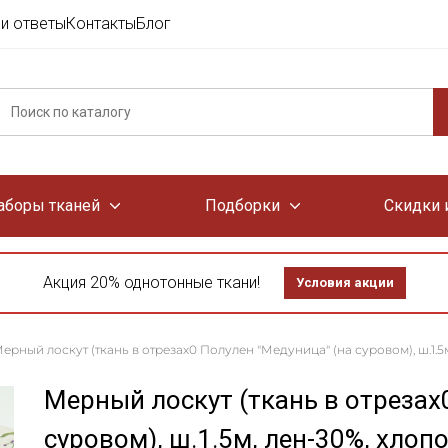
и ответы
Контакты
Блог
аборы тканей
Подборки
Скидки 
Акция 20% однотонные ткани!
Условия акции
ерный лоскут (ткань в отрезах0 Полулен "Медуница" (на суровом), ш.1.5м
Мерный лоскут (ткань в отрезах
суровом), ш.1.5м, лен-30%, хлоп