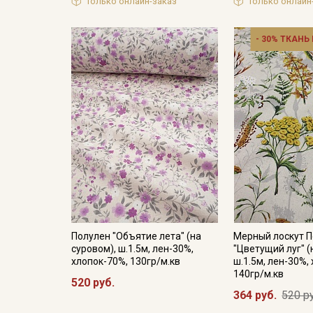
Только онлайн-заказ
Только онлайн
- 30% ТКАНЬ
Полулен "Объятие лета" (на
Мерный лоскут 
суровом), ш.1.5м, лен-30%,
"Цветущий луг" (
хлопок-70%, 130гр/м.кв
ш.1.5м, лен-30%,
140гр/м.кв
520 руб.
364 руб.
520 р