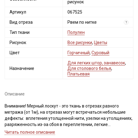
рисунок
Артикул
067525
Вид отреза
Рвем по нитке
?
Тип ткани
Полулен
Рисунок
Все рисунки
,
Цветы
Цвет
Горчичный
,
Суровый
Для легких штор, занавесок
,
Назначение
Для столового белья
,
Платьевая
Описание
Внимание! Мерный лоскут - это ткань в отрезах разного
метража (от 1м), на отрезах могут встречаться небольшие
дефекты: вплетения утолщенной нити, узелки на утолщениях,
разряженность из-за сбоя в переплетении, легкие
загрязнения вдоль кромки и на расстоянии до 5см от кромки,
Читать полное описание
пятнышки непрокраса, редко встречается лоскут со швом. При