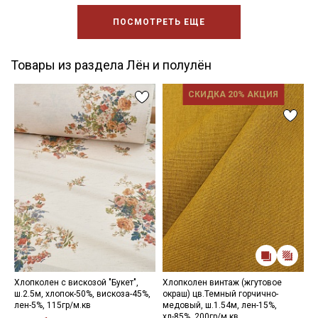
ПОСМОТРЕТЬ ЕЩЕ
Товары из раздела Лён и полулён
СКИДКА 20% АКЦИЯ
Хлопколен с вискозой "Букет",
Хлопколен винтаж (жгутовое
Л
ш.2.5м, хлопок-50%, вискоза-45%,
окраш) цв.Темный горчично-
ш
лен-5%, 115гр/м.кв
медовый, ш.1.54м, лен-15%,
м
хл-85%, 200гр/м.кв