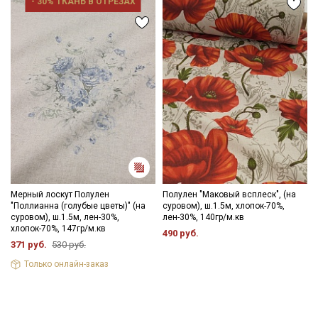
- 30% ТКАНЬ В ОТРЕЗАХ
Мерный лоскут Полулен
Полулен "Маковый всплеск", (на
"Поллианна (голубые цветы)" (на
суровом), ш.1.5м, хлопок-70%,
суровом), ш.1.5м, лен-30%,
лен-30%, 140гр/м.кв
хлопок-70%, 147гр/м.кв
490 руб.
371 руб.
530 руб.
Только онлайн-заказ