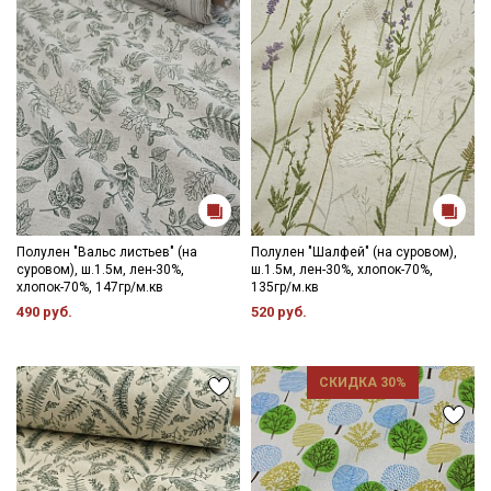
Цветопередача может отличаться от оригинального цвета
Даю
Согласие на получение рекламных и
информационных рассылок
ткани в зависимости от настроек вашего монитора и в
зависимости от партии тон ткани может отличаться.
Полулен "Вальс листьев" (на
Полулен "Шалфей" (на суровом),
суровом), ш.1.5м, лен-30%,
ш.1.5м, лен-30%, хлопок-70%,
хлопок-70%, 147гр/м.кв
135гр/м.кв
490 руб.
520 руб.
СКИДКА 30%