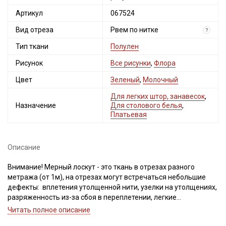
Артикул
067524
Вид отреза
Рвем по нитке
?
Тип ткани
Полулен
Рисунок
Все рисунки
,
Флора
Цвет
Зеленый
,
Молочный
Для легких штор, занавесок
,
Назначение
Для столового белья
,
Платьевая
Описание
Внимание! Мерный лоскут - это ткань в отрезах разного
метража (от 1м), на отрезах могут встречаться небольшие
дефекты: вплетения утолщенной нити, узелки на утолщениях,
разряженность из-за сбоя в переплетении, легкие
загрязнения вдоль кромки и на расстоянии до 5см от кромки,
Читать полное описание
пятнышки непрокраса, редко встречается лоскут со швом. При