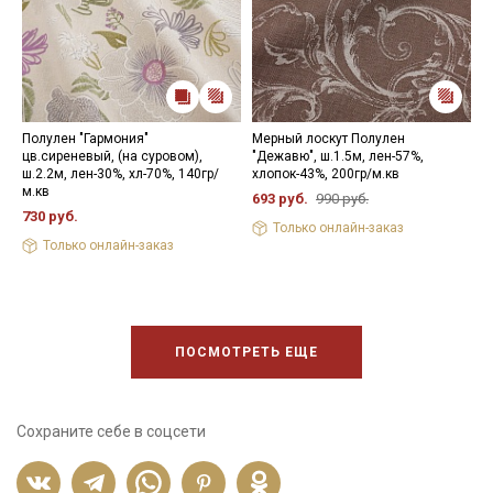
Полулен "Гармония"
Мерный лоскут Полулен
П
цв.сиреневый, (на суровом),
"Дежавю", ш.1.5м, лен-57%,
б
ш.2.2м, лен-30%, хл-70%, 140гр/
хлопок-43%, 200гр/м.кв
ш
м.кв
1
693 руб.
990 руб.
730 руб.
4
Только онлайн-заказ
Только онлайн-заказ
ПОСМОТРЕТЬ ЕЩЕ
Сохраните себе в соцсети