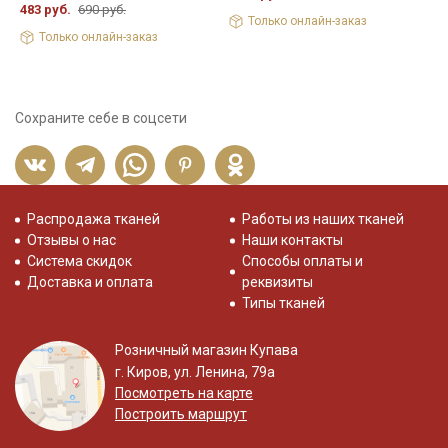
483 руб.
690 руб.
4
Только онлайн-заказ
Только онлайн-заказ
Сохраните себе в соцсети
Распродажа тканей
Работы из наших тканей
Отзывы о нас
Наши контакты
Система скидок
Способы оплаты и
Доставка и оплата
реквизиты
Типы тканей
Розничный магазин Купава
г. Киров, ул. Ленина, 79а
Посмотреть на карте
Построить маршрут