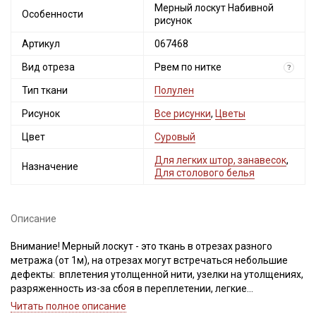
Мерный лоскут Набивной
Особенности
рисунок
Артикул
067468
Вид отреза
Рвем по нитке
?
Тип ткани
Полулен
Рисунок
Все рисунки
,
Цветы
Цвет
Суровый
Для легких штор, занавесок
,
Назначение
Для столового белья
Описание
Внимание! Мерный лоскут - это ткань в отрезах разного
метража (от 1м), на отрезах могут встречаться небольшие
дефекты: вплетения утолщенной нити, узелки на утолщениях,
разряженность из-за сбоя в переплетении, легкие
загрязнения вдоль кромки и на расстоянии до 5см от кромки,
Читать полное описание