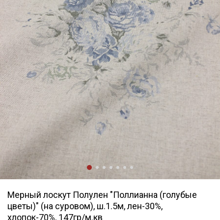
Мерный лоскут Полулен "Поллианна (голубые
цветы)" (на суровом), ш.1.5м, лен-30%,
хлопок-70%, 147гр/м.кв