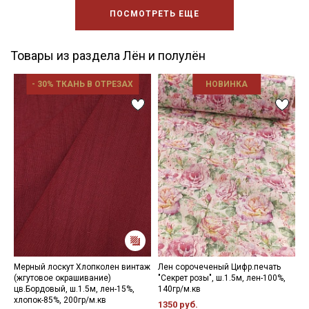
ПОСМОТРЕТЬ ЕЩЕ
Товары из раздела Лён и полулён
- 30% ТКАНЬ В ОТРЕЗАХ
НОВИНКА
Мерный лоскут Хлопколен винтаж
Лен сорочеченый Цифр.печать
М
(жгутовое окрашивание)
"Секрет розы", ш.1.5м, лен-100%,
в
цв.Бордовый, ш.1.5м, лен-15%,
140гр/м.кв
ц
хлопок-85%, 200гр/м.кв
м
1350 руб.