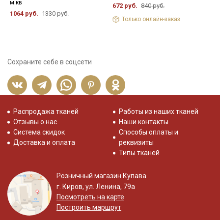
м.кв
672 руб.
840 руб.
1
1064 руб.
1330 руб.
Только онлайн-заказ
Сохраните себе в соцсети
Распродажа тканей
Работы из наших тканей
Отзывы о нас
Наши контакты
Система скидок
Способы оплаты и
Доставка и оплата
реквизиты
Типы тканей
Розничный магазин Купава
г. Киров, ул. Ленина, 79а
Посмотреть на карте
Построить маршрут