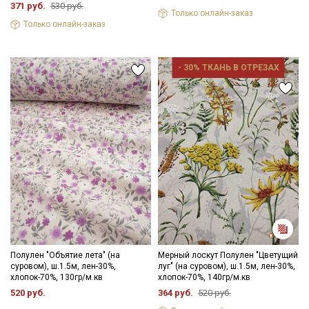
Подписаться
371 руб.
530 руб.
Только онлайн-заказ
Только онлайн-заказ
Ознакомлен(а) с
Политикой обработки персональных
данных
и даю
Согласие на обработку персональных
данных
- 30% ТКАНЬ В ОТРЕЗАХ
Даю
Согласие на получение рекламных и
информационных рассылок
Полулен "Объятие лета" (на
Мерный лоскут Полулен "Цветущий
суровом), ш.1.5м, лен-30%,
луг" (на суровом), ш.1.5м, лен-30%,
хлопок-70%, 130гр/м.кв
хлопок-70%, 140гр/м.кв
520 руб.
364 руб.
520 руб.