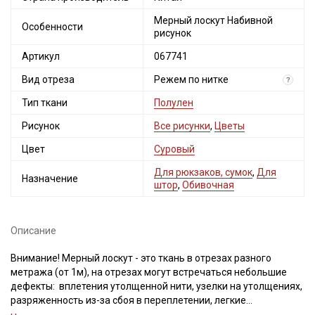
Мерный лоскут Набивной
Особенности
рисунок
Артикул
067741
Вид отреза
Режем по нитке
?
Тип ткани
Полулен
Рисунок
Все рисунки
,
Цветы
Цвет
Суровый
Для рюкзаков, сумок
,
Для
Назначение
штор
,
Обивочная
Описание
Внимание! Мерный лоскут - это ткань в отрезах разного
метража (от 1м), на отрезах могут встречаться небольшие
дефекты: вплетения утолщенной нити, узелки на утолщениях,
разряженность из-за сбоя в переплетении, легкие
загрязнения вдоль кромки и на расстоянии до 5см от кромки,