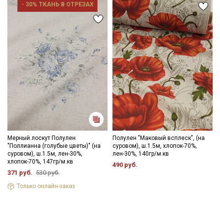
- 30% ТКАНЬ В ОТРЕЗАХ
Мерный лоскут Полулен
Полулен "Маковый всплеск", (на
"Поллианна (голубые цветы)" (на
суровом), ш.1.5м, хлопок-70%,
суровом), ш.1.5м, лен-30%,
лен-30%, 140гр/м.кв
хлопок-70%, 147гр/м.кв
490 руб.
371 руб.
530 руб.
Только онлайн-заказ