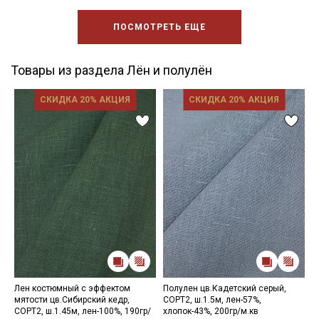
ПОСМОТРЕТЬ ЕЩЕ
Товары из раздела Лён и полулён
СКИДКА 20% АКЦИЯ
СКИДКА 20% АКЦИЯ
Лен костюмный с эффектом
Полулен цв.Кадетский серый,
Л
мятости цв.Сибирский кедр,
СОРТ2, ш.1.5м, лен-57%,
м
СОРТ2, ш.1.45м, лен-100%, 190гр/
хлопок-43%, 200гр/м.кв
л