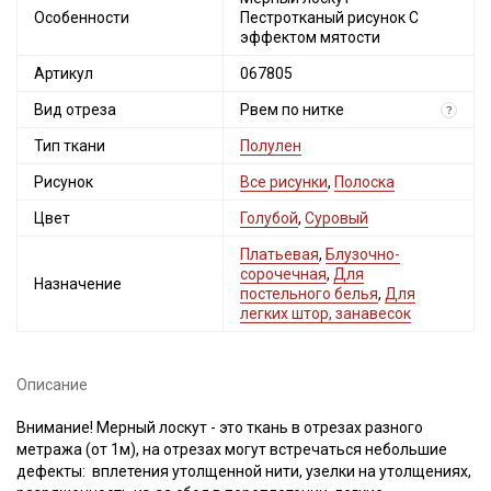
Особенности
Пестротканый рисунок С
эффектом мятости
Артикул
067805
Вид отреза
Рвем по нитке
?
Тип ткани
Полулен
Рисунок
Все рисунки
,
Полоска
Цвет
Голубой
,
Суровый
Платьевая
,
Блузочно-
сорочечная
,
Для
Назначение
постельного белья
,
Для
легких штор, занавесок
Описание
Внимание! Мерный лоскут - это ткань в отрезах разного
метража (от 1м), на отрезах могут встречаться небольшие
дефекты: вплетения утолщенной нити, узелки на утолщениях,