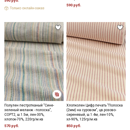
590 руб.
590 руб.
Только онлайн-заказ
Полулен пестротканый "Сине-
Хлопколен Цифр.печать "Полоска
зеленый меланж - полоска",
(2мм) на суровом", цв.розово-
СОРТ2, ш.1.5м, лен-30%,
сиреневый, ш.1.4м, лен-10%,
хлопок-70%, 220гр/м.кв
хл-90%, 125гр/м.кв
570 руб.
850 руб.