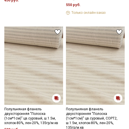
450 руб.
550 руб.
Только онлайн-заказ
Полульняная фланель
Полульняная фланель
двухсторонняя "Полоска
двухсторонняя "Полоска
(1см*1см)" цв.суровый, ш.1.5м,
(1см*1см)" цв.суровый, СОРТ2,
хлопок-80%, лен-20%, 135гр/м.кв
ш.1.5м, хлопок-80%, лен-20%,
135гр/м.кв