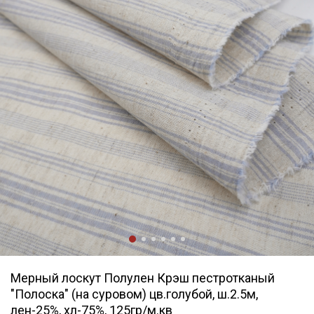
Мерный лоскут Полулен Крэш пестротканый
"Полоска" (на суровом) цв.голубой, ш.2.5м,
лен-25%, хл-75%, 125гр/м.кв