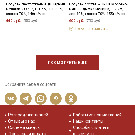
Полулен пестротканый цв.Черный
Полулен постельный цв.Морозно-
П
меланж, СОРТ2, ш.1.5м, лен-30%,
мятная дымка меланж, ш.2.2м,
ц
хлопок-70%, 140гр/м.кв
лен-30%, хлопок-70%, 155гр/м.кв
х
440 руб.
550 руб.
600 руб.
750 руб.
6
Только онлайн-заказ
ПОСМОТРЕТЬ ЕЩЕ
Сохраните себе в соцсети
Распродажа тканей
Работы из наших тканей
Отзывы о нас
Наши контакты
Система скидок
Способы оплаты и
Доставка и оплата
реквизиты