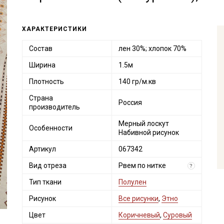
ХАРАКТЕРИСТИКИ
Состав
лен 30%; хлопок 70%
Ширина
1.5м
Плотность
140 гр/м.кв
Страна
Россия
производитель
Мерный лоскут
Особенности
Набивной рисунок
Артикул
067342
Вид отреза
Рвем по нитке
?
Тип ткани
Полулен
Рисунок
Все рисунки
,
Этно
Цвет
Коричневый
,
Суровый