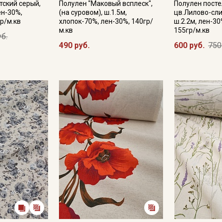
тский серый,
Полулен "Маковый всплеск",
Полулен пост
ен-30%,
(на суровом), ш.1.5м,
цв.Лилово-сл
р/м.кв
хлопок-70%, лен-30%, 140гр/
ш.2.2м, лен-30
м.кв
155гр/м.кв
уб.
490 руб.
600 руб.
750