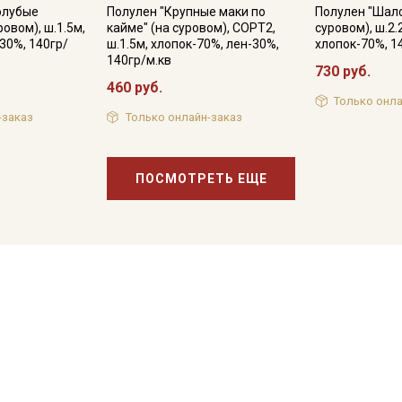
олубые
Полулен "Крупные маки по
Полулен "Шал
ровом), ш.1.5м,
кайме" (на суровом), СОРТ2,
суровом), ш.2.
30%, 140гр/
ш.1.5м, хлопок-70%, лен-30%,
хлопок-70%, 1
140гр/м.кв
730 руб.
460 руб.
Только онла
-заказ
Только онлайн-заказ
ПОСМОТРЕТЬ ЕЩЕ