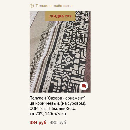
Только онлайн-заказ
СКИДКА 20%
Полулен "Сахара - орнамент"
цв.коричневый, (на суровом),
СОРТ2, ш.1.5м, лен-30%,
хл-70%, 140гр/м.кв
384 руб.
480 руб.