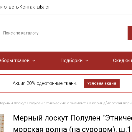
и ответы
Контакты
Блог
аборы тканей
Подборки
Скидки 
Акция 20% однотонные ткани!
Условия акции
ерный лоскут Полулен "Этнический орнамент" цв.корица/морская волна (
Мерный лоскут Полулен "Этниче
морская волна (на суровом), ш.1