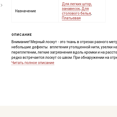
Для легких штор,
занавесок
,
Для
Назначение
столового белья
,
Платьевая
ОПИСАНИЕ
Внимание! Мерный лоскут - это ткань в отрезах разного метр
небольшие дефекты: вплетения утолщенной нити, узелки на
переплетении, легкие загрязнения вдоль кромки и на расст
редко встречается лоскут со швом. При обнаружении на от
для дополнительного согласования. В комментариях к зак
Читать полное описание
Рисунок расположен параллельно кромке.
Внимание! На ткани могут встречаться вплетения утолщенно
тона, так как полотно не окрашивалось, не отбеливалось и
Рисунок нанесен не по плетению нитей, при продаже отрез р
срезать неровность, а пропарить и подтянуть ткань по диа
перекос исправился. Просим учитывать это при заказе.
Полулен, благодаря, своему натуральному составу экологи
естественную терморегуляцию, быстро сохнет, не провоцир
шероховатый (сухой), после стирки и отпаривания становит