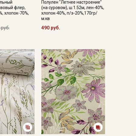
ельный
Полулен "Летнее настроение"
ивовый флер,
(на суровом), ш.1.52м, лен-40%,
%, хлопок-70%,
хлопок-40%, п/э-20%,170гр/
м.кв
 руб.
490 руб.