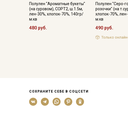
Полулен "Ароматные букеты"
Полулен "Серо-г
(на суровом), СОРТ2, ш.1.5м,
розочки" (на т.су
лен-30%, хлопок-70%, 140гр/
хлопок-70%, лен-
м.кв
м.кв
480 руб.
490 руб.
Только онлайн
СОХРАНИТЕ СЕБЕ В СОЦСЕТИ