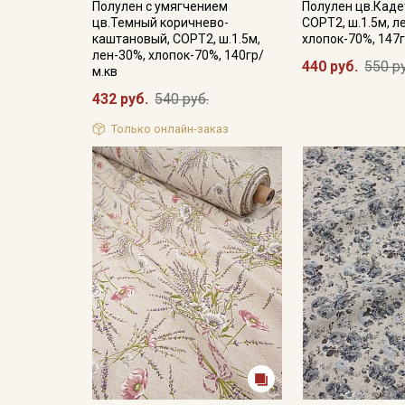
Полулен с умягчением
Полулен цв.Каде
цв.Темный коричнево-
СОРТ2, ш.1.5м, л
каштановый, СОРТ2, ш.1.5м,
хлопок-70%, 147г
лен-30%, хлопок-70%, 140гр/
440 руб.
550 р
м.кв
432 руб.
540 руб.
Только онлайн-заказ