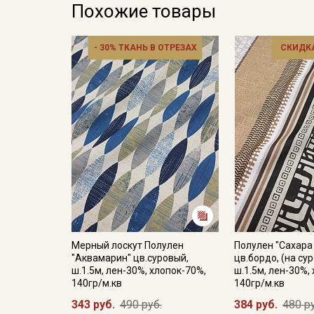
Похожие товары
- 30% ТКАНЬ В ОТРЕЗАХ
СКИДКА
Мерный лоскут Полулен
Полулен "Сахара
"Аквамарин" цв.суровый,
цв.бордо, (на су
ш.1.5м, лен-30%, хлопок-70%,
ш.1.5м, лен-30%,
140гр/м.кв
140гр/м.кв
343 руб.
490 руб.
384 руб.
480 р