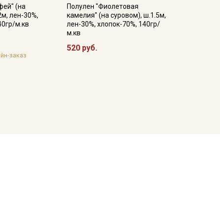
фей" (на
Полулен "Фиолетовая
2м, лен-30%,
камелия" (на суровом), ш.1.5м,
40гр/м.кв
лен-30%, хлопок-70%, 140гр/
м.кв
520 руб.
йн-заказ