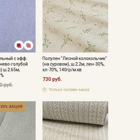
льный с эфф.
Полулен "Лесной колокольчик"
нево-голубой
(на суровом), ш.2.2м, лен-30%,
) ш.2.65м,
хл-70%, 140гр/м.кв
1%
730 руб.
0 руб.
Только онлайн-заказ
 20% АКЦИЯ