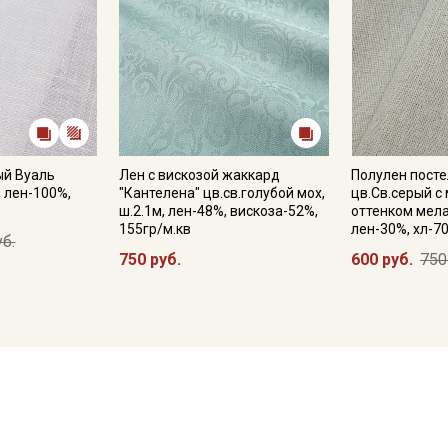
ый Вуаль
Лен с вискозой жаккард
Полулен пост
, лен-100%,
"Кантелена" цв.св.голубой мох,
цв.Св.серый с
ш.2.1м, лен-48%, вискоза-52%,
оттенком мела
155гр/м.кв
лен-30%, хл-7
уб.
750 руб.
600 руб.
750