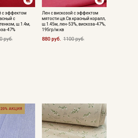
й с эффектом
Лен с вискозой с эффектом
асный с
мятости цв.Св.красный коралл,
енком, ш.1.4м,
ш.1.45м, лен-53%, вискоза-47%,
оза-47%
195гр/м.кв
0 руб.
880 руб.
1100 руб.
 20% АКЦИЯ