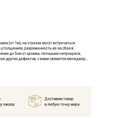
ажа (от 1м), на отрезах могут встречаться
 утолщениях, разряженность из-за сбоя в
оянии до 5см от кромки, пятнышки непрокраса,
резе других дефектов, с вами свяжется менеджер
азу просим указывать необходимый единый метраж.
й или стираный) - это легкая, тактильно приятная
а и вискозных волокон, прошедшая процедуру
ань приобретает характерный мятый
и.
вободного кроя (в стиле Бохо), для взрослых и
й
Доставим товар
го текстиля (постельного белья, легких занавесок).
у заказу
в любую точку мира
сканно.
атуре дальнейших стирок, но не выше 40С, немного