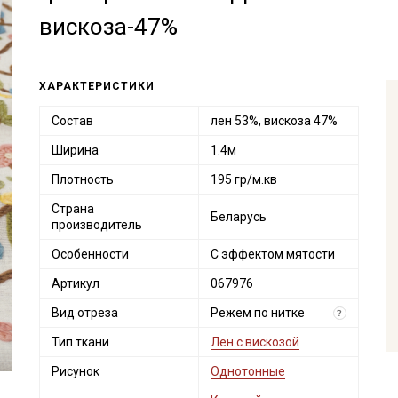
вискоза-47%
ХАРАКТЕРИСТИКИ
Состав
лен 53%, вискоза 47%
Ширина
1.4м
Плотность
195 гр/м.кв
Страна
Беларусь
производитель
Особенности
С эффектом мятости
Артикул
067976
Вид отреза
Режем по нитке
?
Тип ткани
Лен с вискозой
Рисунок
Однотонные