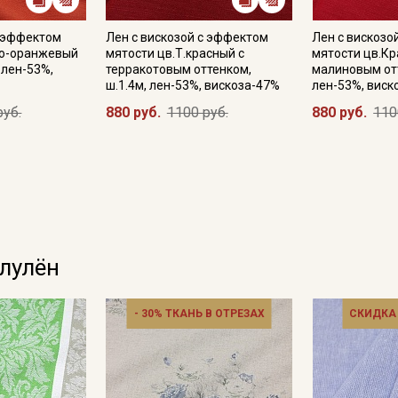
с эффектом
Лен с вискозой с эффектом
Лен с вискозо
но-оранжевый
мятости цв.Т.красный с
мятости цв.Кр
Подписаться
, лен-53%,
терракотовым оттенком,
малиновым отт
ш.1.4м, лен-53%, вискоза-47%
лен-53%, виск
руб.
880 руб.
1100 руб.
880 руб.
110
Ознакомлен(а) с
Политикой обработки персональных
данных
и даю
Согласие на обработку персональных
данных
Даю
Согласие на получение рекламных и
информационных рассылок
олулён
- 30% ТКАНЬ В ОТРЕЗАХ
СКИДКА