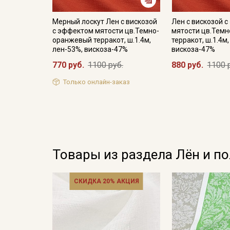
Мерный лоскут Лен с вискозой
Лен с вискозой 
с эффектом мятости цв.Темно-
мятости цв.Тем
оранжевый терракот, ш.1.4м,
терракот, ш.1.4м
лен-53%, вискоза-47%
вискоза-47%
770 руб.
1100 руб.
880 руб.
1100 
Только онлайн-заказ
Товары из раздела Лён и п
СКИДКА 20% АКЦИЯ