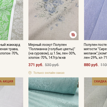
чный жаккард
Мерный лоскут Полулен
Полулен посте
еная трава,
"Поллианна (голубые цветы)"
мятости "Сире
 хлопок-70%,
(на суровом), ш.1.5м, лен-30%,
меланж",(комп
хлопок-70%, 147гр/м.кв
лен-29%, хл-7
371 руб.
530 руб.
880 руб.
110
Только онлайн-заказ
% АКЦИЯ
СКИДКА