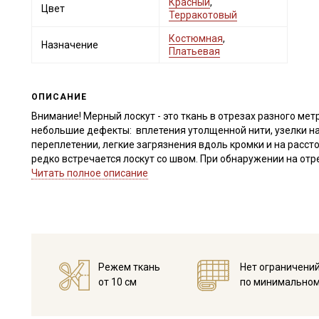
Красный
,
Цвет
Терракотовый
Костюмная
,
Назначение
Платьевая
ОПИСАНИЕ
Внимание! Мерный лоскут - это ткань в отрезах разного метр
небольшие дефекты: вплетения утолщенной нити, узелки на
переплетении, легкие загрязнения вдоль кромки и на расст
редко встречается лоскут со швом. При обнаружении на от
для дополнительного согласования. В комментариях к зак
Читать полное описание
Лён с вискозой (Вискозный лен) с эффектом мятости (варены
ткань, сочетающая в себе преимущества натурального льн
умягчения органическими ферментами. Благодаря этому тк
(пружинистый) вид, красиво драпируется мягкими складкам
Ткань прекрасно подходит для пошива комфортной одежды с
Режем ткань
Нет ограничени
детей, одежды для сна и отдыха (пижам, халатов) и домашне
от 10 см
по минимальном
Любое изделие из этой ткани будет смотреться нежно и изы
Ткань перед раскроем рекомендуется постирать при темпер