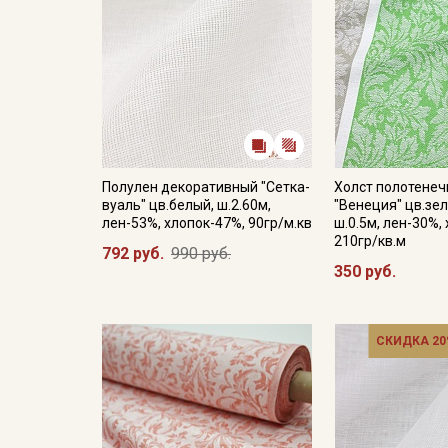
Полулен декоративный "Сетка-
Холст полотене
вуаль" цв.белый, ш.2.60м,
"Венеция" цв.зел
лен-53%, хлопок-47%, 90гр/м.кв
ш.0.5м, лен-30%,
210гр/кв.м
792 руб.
990 руб.
350 руб.
СКИДКА 20