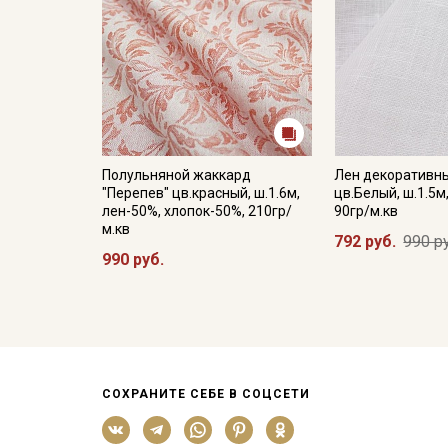
Полульняной жаккард
Лен декоративн
"Перепев" цв.красный, ш.1.6м,
цв.Белый, ш.1.5м
лен-50%, хлопок-50%, 210гр/
90гр/м.кв
м.кв
792 руб.
990 р
990 руб.
СОХРАНИТЕ СЕБЕ В СОЦСЕТИ