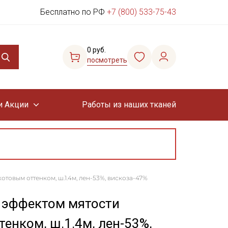
Бесплатно по РФ
+7 (800) 533-75-43
0 руб.
посмотреть
и Акции
Работы из наших тканей
отовым оттенком, ш.1.4м, лен-53%, вискоза-47%
с эффектом мятости
енком, ш.1.4м, лен-53%,