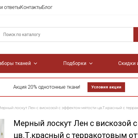
и ответы
Контакты
Блог
аборы тканей
Подборки
Скидки 
Акция 20% однотонные ткани!
Условия акции
ерный лоскут Лен с вискозой с эффектом мятости цв.Т.красный с террак
Мерный лоскут Лен с вискозой 
цв.Т.красный с терракотовым отт