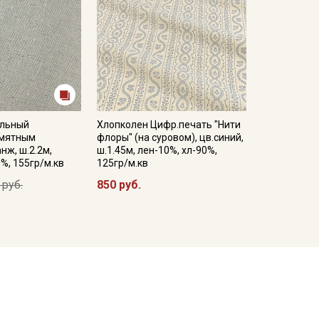
ельный
Хлопколен Цифр.печать "Нити
 мятным
флоры" (на суровом), цв.синий,
нж, ш.2.2м,
ш.1.45м, лен-10%, хл-90%,
0%, 155гр/м.кв
125гр/м.кв
 руб.
850 руб.