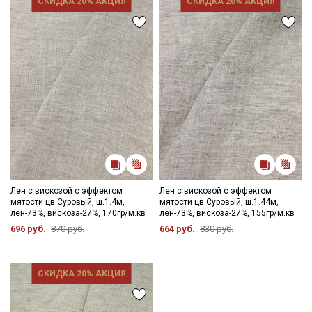
СКИДКА 20% АКЦИЯ
СКИДКА 20% АКЦИЯ
по диагонали, чтобы нити распрямились и диагональный
перекос исправился. Просим учитывать это при заказе.
Лен с вискозой с эффектом
Лен с вискозой с эффектом
мятости цв.Суровый, ш.1.4м,
мятости цв.Суровый, ш.1.44м,
лен-73%, вискоза-27%, 170гр/м.кв
лен-73%, вискоза-27%, 155гр/м.кв
696 руб.
870 руб.
664 руб.
830 руб.
СКИДКА 20% АКЦИЯ