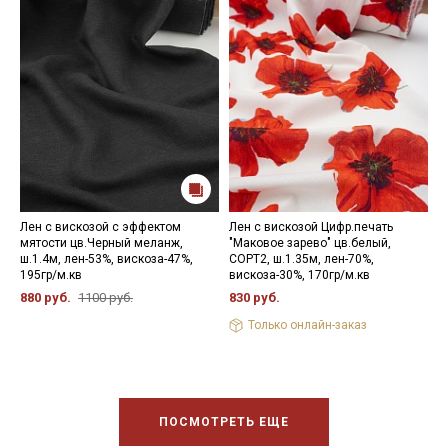
Лен с вискозой с эффектом
Лен с вискозой Цифр.печать
Л
мятости цв.Черный меланж,
"Маковое зарево" цв.белый,
м
ш.1.4м, лен-53%, вискоза-47%,
СОРТ2, ш.1.35м, лен-70%,
э
195гр/м.кв
вискоза-30%, 170гр/м.кв
в
880 руб.
1100 руб.
830 руб.
7
Только онлайн-заказ
ПОСМОТРЕТЬ ЕЩЕ