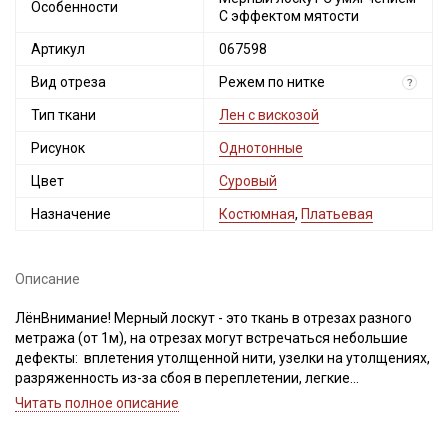
Особенности
С эффектом мятости
Артикул
067598
Вид отреза
Режем по нитке
?
Тип ткани
Лен с вискозой
Рисунок
Однотонные
Цвет
Суровый
Назначение
Костюмная
,
Платьевая
Описание
ЛёнВнимание! Мерный лоскут - это ткань в отрезах разного
метража (от 1м), на отрезах могут встречаться небольшие
дефекты: вплетения утолщенной нити, узелки на утолщениях,
разряженность из-за сбоя в переплетении, легкие
загрязнения вдоль кромки и на расстоянии до 5см от кромки,
Читать полное описание
пятнышки непрокраса, редко встречается лоскут со швом. При
обнаружении на отрезе других дефектов, с вами свяжется