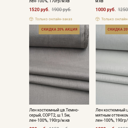
лен-100%, 170гр/м.кв
м.кв
1520 руб.
1900 руб.
1000 руб.
1250
Только онлайн-заказ
Только онлайн
СКИДКА 20% АКЦИЯ
СКИДКА 20
Лен костюмный цв.Темно-
Лен костюмный ц
серый, СОРТ2, ш.1.5м,
мятным оттенком,
лен-100%, 190гр/м.кв
лен-100%, 190гр/