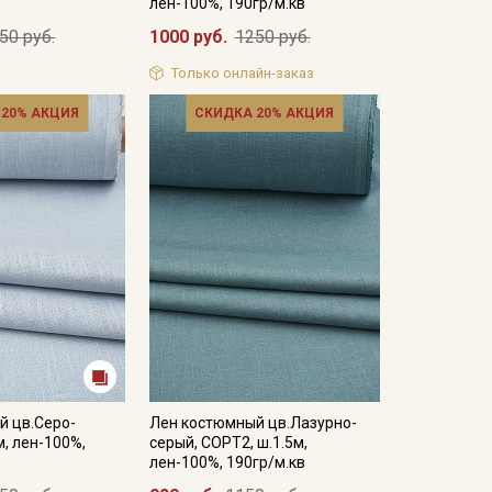
лен-100%, 190гр/м.кв
50 руб.
1000 руб.
1250 руб.
Только онлайн-заказ
 20% АКЦИЯ
СКИДКА 20% АКЦИЯ
й цв.Серо-
Лен костюмный цв.Лазурно-
м, лен-100%,
серый, СОРТ2, ш.1.5м,
лен-100%, 190гр/м.кв