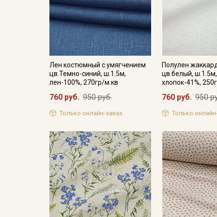
Лен костюмный с умягчением
Полулен жаккард
цв.Темно-синий, ш.1.5м,
цв.белый, ш.1.5м
лен-100%, 270гр/м.кв
хлопок-41%, 250г
760 руб.
950 руб.
760 руб.
950 р
Только онлайн-заказ
Только онлайн