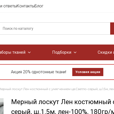
и ответы
Контакты
Блог
аборы тканей
Подборки
Скидки 
Акция 20% однотонные ткани!
Условия акции
ерный лоскут Лен костюмный с умягчением цв.Светло-серый, ш.1.5м, лен
Мерный лоскут Лен костюмный с
серый, ш.1.5м, лен-100%, 180гр/