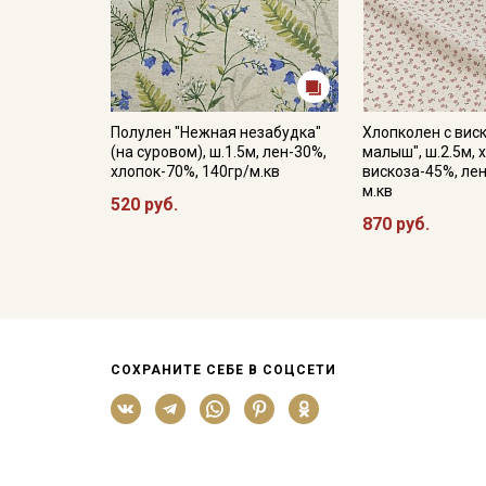
Полулен "Нежная незабудка"
Хлопколен с вис
(на суровом), ш.1.5м, лен-30%,
малыш", ш.2.5м, 
хлопок-70%, 140гр/м.кв
вискоза-45%, лен
м.кв
520 руб.
870 руб.
СОХРАНИТЕ СЕБЕ В СОЦСЕТИ