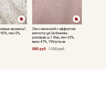
олевые ароматы",
Лен с вискозой с эффектом
-95%, лен-5%,
мятости цв.Св.бежево-
розовый, ш.1.45м, лен-53%,
виск-47%, 195гр/м.кв
880 руб.
1100 руб.