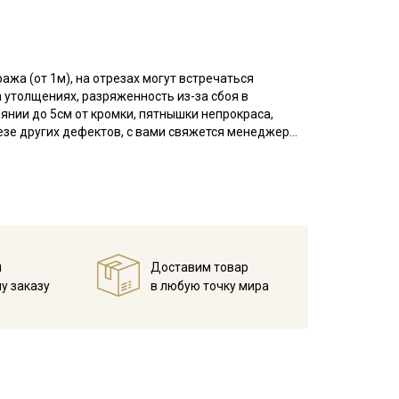
ажа (от 1м), на отрезах могут встречаться
 утолщениях, разряженность из-за сбоя в
оянии до 5см от кромки, пятнышки непрокраса,
резе других дефектов, с вами свяжется менеджер
азу просим указывать необходимый единый метраж.
асположенные хаотично, узелки на утолщениях. Для
ри продаже отрез режем по нитке. Важно, при
 подтянуть ткань по диагонали, чтобы нити
й
Доставим товар
еплопроводностью и устойчивостью к износам,
у заказу
в любую точку мира
ное; на ощупь мягкая; не просвечивает; усадка до
для взрослых и детей, домашнего текстиля
екомендуется постирать при температуре
 просохнуть в развешенном состоянии, прогладить