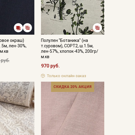
овое окраш)
Полулен "Ботаника" (на
.5м, лен-30%,
т.суровом), СОРТ2, ш.1.5м,
/м.кв
лен-57%, хлопок-43%, 200гр/
м.кв
 руб.
970 руб.
Только онлайн-заказ
СКИДКА 20% АКЦИЯ