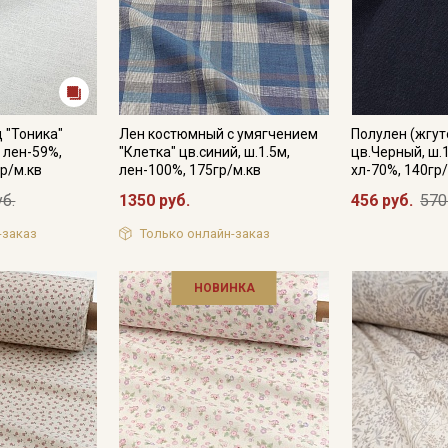
 "Тоника"
Лен костюмный с умягчением
Полулен (жгут
, лен-59%,
"Клетка" цв.синий, ш.1.5м,
цв.Черный, ш.1
р/м.кв
лен-100%, 175гр/м.кв
хл-70%, 140гр
уб.
1350 руб.
456 руб.
570
-заказ
Только онлайн-заказ
НОВИНКА