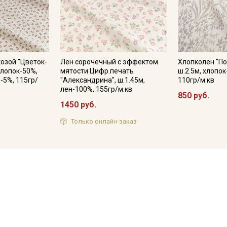
козой "Цветок-
Лен сорочечный с эффектом
Хлопколен "П
хлопок-50%,
мятости Цифр.печать
ш.2.5м, хлопок
-5%, 115гр/
"Александрина", ш.1.45м,
110гр/м.кв
лен-100%, 155гр/м.кв
850 руб.
1450 руб.
Только онлайн-заказ