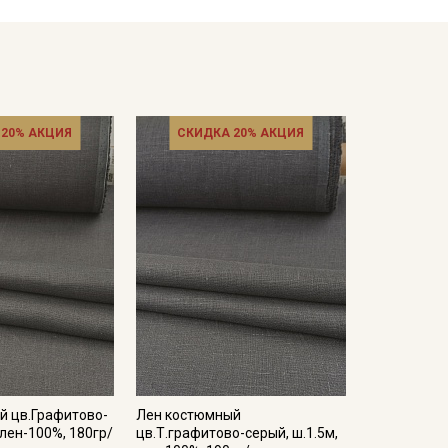
м режиме утюга (важно не пересушивать ткань).
ротах
расправленном, подвешенном состоянии.
кани в зависимости от настроек вашего монитора и
 20% АКЦИЯ
СКИДКА 20% АКЦИЯ
й цв.Графитово-
Лен костюмный
 лен-100%, 180гр/
цв.Т.графитово-серый, ш.1.5м,