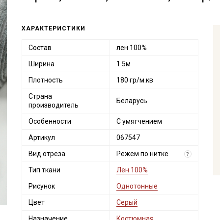
ХАРАКТЕРИСТИКИ
Состав
лен 100%
Ширина
1.5м
Плотность
180 гр/м.кв
Страна
Беларусь
производитель
Особенности
С умягчением
Артикул
067547
Вид отреза
Режем по нитке
?
Тип ткани
Лен 100%
Рисунок
Однотонные
Цвет
Серый
Назначение
Костюмная