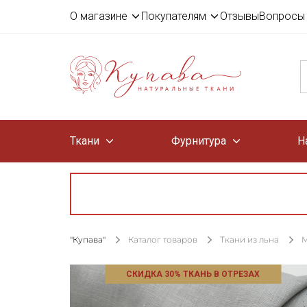
О магазине
Покупателям
Отзывы
Вопросы 
Ткани
Фурнитура
Н
"Купава"
Каталог товаров
Ткани из льна
М
СКИДКА 30% ТКАНЬ В ОТРЕЗАХ