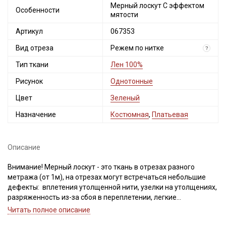
Мерный лоскут С эффектом
Особенности
мятости
Артикул
067353
Вид отреза
Режем по нитке
?
Тип ткани
Лен 100%
Рисунок
Однотонные
Цвет
Зеленый
Назначение
Костюмная
,
Платьевая
Описание
Внимание! Мерный лоскут - это ткань в отрезах разного
метража (от 1м), на отрезах могут встречаться небольшие
дефекты: вплетения утолщенной нити, узелки на утолщениях,
разряженность из-за сбоя в переплетении, легкие
загрязнения вдоль кромки и на расстоянии до 5см от кромки,
Читать полное описание
пятнышки непрокраса, редко встречается лоскут со швом. При