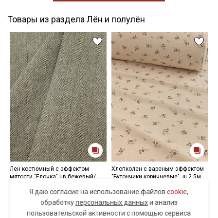
Товары из раздела Лён и полулён
Лен костюмный с эффектом
Хлопколен с вареным эффектом
П
мятости "Елочка" цв.бежевый/
"Бутончики коричневые", ш.2.5м,
с
чернильный, ш.1.4м, лен-100%,
хл-92%, лен-8%, 110гр/м
х
Я даю согласие на использование файлов
cookie
,
360гр/м.кв
850 руб.
4
обработку
персональных данных
и анализ
1490 руб.
пользовательской активности с помощью сервиса