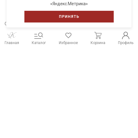
«Яндекс.Метрика»
ПРИНЯТЬ
Сохраните себе в соцсети
Главная
Каталог
Избранное
Корзина
Профиль
Распродажа тканей
Работы из наших тканей
Отзывы о нас
Наши контакты
Система скидок
Способы оплаты и
Доставка и оплата
реквизиты
Типы тканей
Розничный магазин Купава
г. Киров, ул. Ленина, 79а
Посмотреть на карте
Построить маршрут
+7 (800) 533-75-43