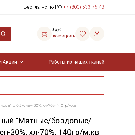
Бесплатно по РФ
+7 (800) 533-75-43
0 руб.
посмотреть
и Акции
Работы из наших тканей
ы", ш.0.5м, лен-30%, хл-70%, 140гр/м.кв
чный "Мятные/бордовые/
ен-30%, хл-70%, 140гр/м.кв