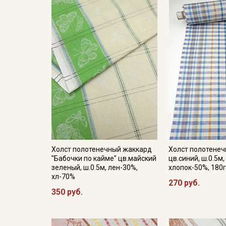
Холст полотенечный жаккард
Холст полотенеч
"Бабочки по кайме" цв.майский
цв.синий, ш.0.5м,
зеленый, ш.0.5м, лен-30%,
хлопок-50%, 180г
хл-70%
270 руб.
350 руб.