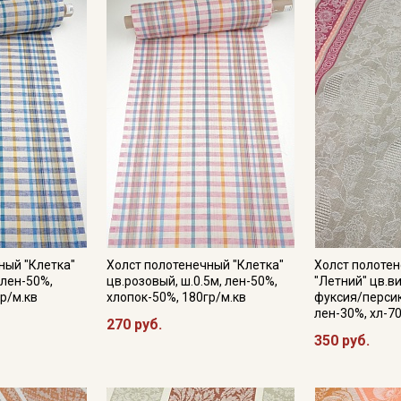
категории тканей
Электронная почта
Подписаться
Ознакомлен(а) с
Политикой обработки персональных
данных
и даю
Согласие на обработку персональных
данных
Даю
Согласие на получение рекламных и
ный "Клетка"
Холст полотенечный "Клетка"
Холст полоте
информационных рассылок
 лен-50%,
цв.розовый, ш.0.5м, лен-50%,
"Летний" цв.в
р/м.кв
хлопок-50%, 180гр/м.кв
фуксия/персик,
лен-30%, хл-7
270 руб.
350 руб.