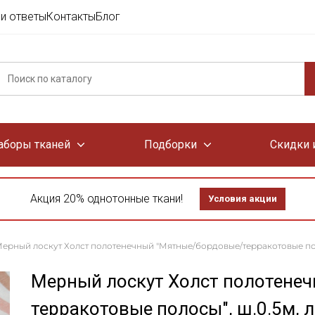
и ответы
Контакты
Блог
аборы тканей
Подборки
Скидки 
Акция 20% однотонные ткани!
Условия акции
ерный лоскут Холст полотенечный "Мятные/бордовые/терракотовые полос
Мерный лоскут Холст полотене
терракотовые полосы", ш.0.5м, л