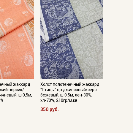
нечный жаккард
Холст полотенечный жаккард
ркий персик/
"Птицы" цв.джинсовый/серо-
чневый, ш.0,5м,
бежевый, ш.0.5м, лен-30%,
0%
хл-70%, 210гр/м.кв
350 руб.