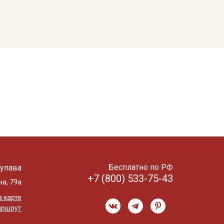
Бесплатно по РФ
упава
+7 (800) 533-75-43
на, 79а
 карте
аршрут