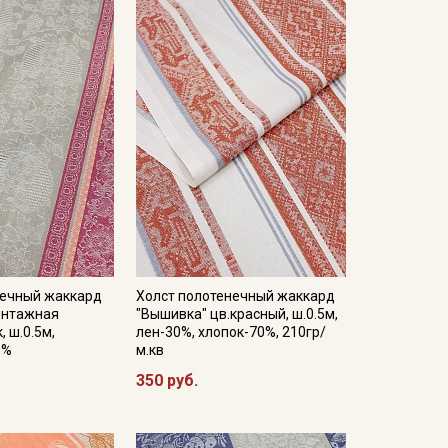
нечный жаккард
Холст полотенечный жаккард
интажная
"Вышивка" цв.красный, ш.0.5м,
 ш.0.5м,
лен-30%, хлопок-70%, 210гр/
0%
м.кв
350 руб.