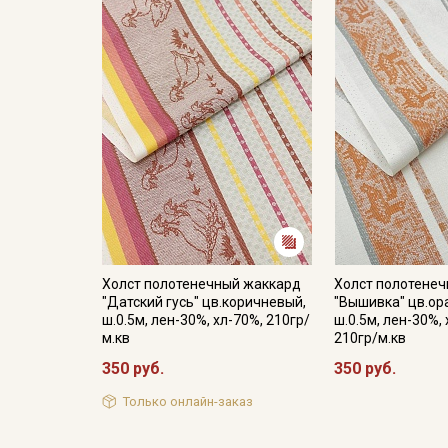
Холст полотенечный жаккард
Холст полотене
"Датский гусь" цв.коричневый,
"Вышивка" цв.ор
ш.0.5м, лен-30%, хл-70%, 210гр/
ш.0.5м, лен-30%,
м.кв
210гр/м.кв
350 руб.
350 руб.
Только онлайн-заказ