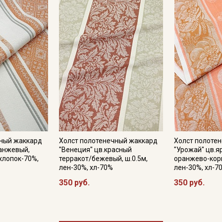
чный жаккард
Холст полотенечный жаккард
Холст полоте
анжевый,
"Венеция" цв.красный
"Урожай" цв.я
 хлопок-70%,
терракот/бежевый, ш.0.5м,
оранжево-кори
лен-30%, хл-70%
лен-30%, хл-7
350 руб.
350 руб.