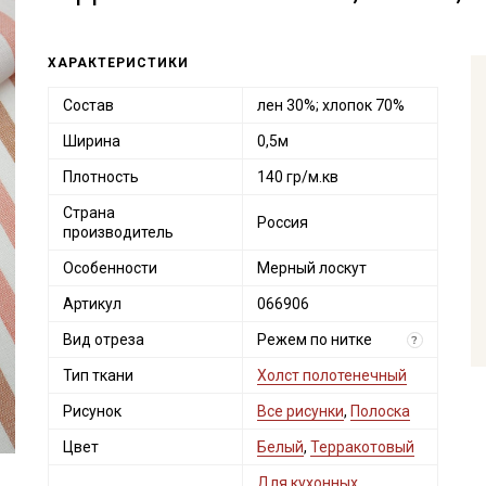
ХАРАКТЕРИСТИКИ
Состав
лен 30%; хлопок 70%
Ширина
0,5м
Плотность
140 гр/м.кв
Страна
Россия
производитель
Особенности
Мерный лоскут
Артикул
066906
Вид отреза
Режем по нитке
?
Тип ткани
Холст полотенечный
Рисунок
Все рисунки
,
Полоска
Цвет
Белый
,
Терракотовый
Для кухонных