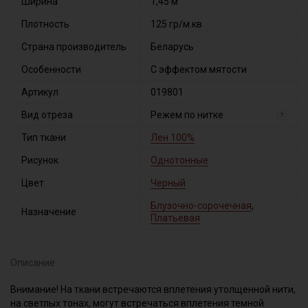
Ширина
1,45 м
Плотность
125 гр/м.кв
Страна производитель
Беларусь
Особенности
С эффектом мятости
Артикул
019801
Вид отреза
Режем по нитке
?
Тип ткани
Лен 100%
Рисунок
Однотонные
Цвет
Черный
Блузочно-сорочечная
,
Назначение
Платьевая
Описание
Внимание! На ткани встречаются вплетения утолщенной нити,
на светлых тонах, могут встречаться вплетения темной