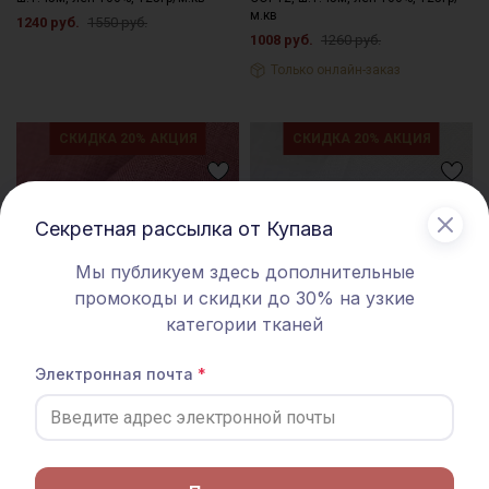
м.кв
1240 руб.
1550 руб.
1008 руб.
1260 руб.
Только онлайн-заказ
СКИДКА 20% АКЦИЯ
СКИДКА 20% АКЦИЯ
Секретная рассылка от Купава
Мы публикуем здесь дополнительные
промокоды и скидки до 30% на узкие
категории тканей
Электронная почта
Лен сорочечный с эффектом
Лен сорочечный цв.Белый, ш.1.5м,
мятости цв.Брусника, ш.1.45м,
лен-100%, 125гр/м.кв
лен-100%, 125гр/м.кв
1112 руб.
1390 руб.