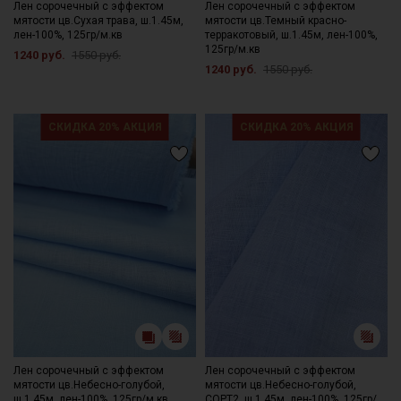
Цветопередача может отличаться от оригинального цвета
Лен сорочечный с эффектом
Лен сорочечный с эффектом
мятости цв.Сухая трава, ш.1.45м,
мятости цв.Темный красно-
ткани в зависимости от настроек вашего монитора и в
лен-100%, 125гр/м.кв
терракотовый, ш.1.45м, лен-100%,
зависимости от партии тон ткани может отличаться.
125гр/м.кв
1240 руб.
1550 руб.
1240 руб.
1550 руб.
СКИДКА 20% АКЦИЯ
СКИДКА 20% АКЦИЯ
Лен сорочечный с эффектом
Лен сорочечный с эффектом
мятости цв.Небесно-голубой,
мятости цв.Небесно-голубой,
ш.1.45м, лен-100%, 125гр/м.кв
СОРТ2, ш.1.45м, лен-100%, 125гр/