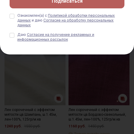
Подписаться
1112 руб.
1390 руб.
Только онлайн-заказ
Только онлайн-заказ
Ознакомлен(а) с
Политикой обработки персональных
данных
и даю
Согласие на обработку персональных
данных
СКИДКА 20% АКЦИЯ
СКИДКА 20% АКЦИЯ
Даю
Согласие на получение рекламных и
информационных рассылок
Лен сорочечный с эффектом
Лен сорочечный с эффектом
мятости цв.Шампань, ш.1.45м,
мятости цв.Бордово-свекольный,
лен-100%, 125гр/м.кв
ш.1.45м, лен-100%, 125гр/м.кв
1240 руб.
1550 руб.
1160 руб.
1450 руб.