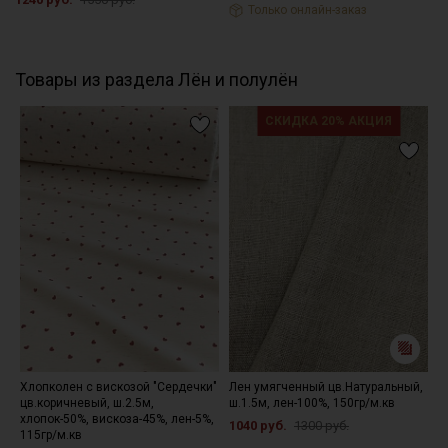
Только онлайн-заказ
Товары из раздела Лён и полулён
СКИДКА 20% АКЦИЯ
Хлопколен с вискозой "Сердечки"
Лен умягченный цв.Натуральный,
Л
цв.коричневый, ш.2.5м,
ш.1.5м, лен-100%, 150гр/м.кв
ц
хлопок-50%, вискоза-45%, лен-5%,
л
1040 руб.
1300 руб.
115гр/м.кв
1