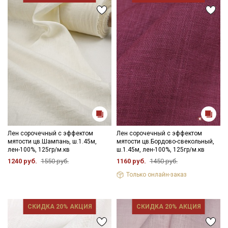
категории тканей
Электронная почта
Подписаться
Ознакомлен(а) с
Политикой обработки персональных
данных
и даю
Согласие на обработку персональных
данных
Лен сорочечный с эффектом
Лен сорочечный с эффектом
Даю
Согласие на получение рекламных и
мятости цв.Шампань, ш.1.45м,
мятости цв.Бордово-свекольный,
информационных рассылок
лен-100%, 125гр/м.кв
ш.1.45м, лен-100%, 125гр/м.кв
1240 руб.
1550 руб.
1160 руб.
1450 руб.
Только онлайн-заказ
СКИДКА 20% АКЦИЯ
СКИДКА 20% АКЦИЯ