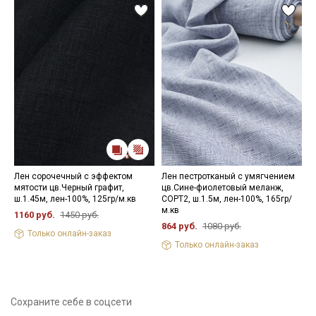
Лен сорочечный с эффектом
Лен пестротканый с умягчением
Л
мятости цв.Черный графит,
цв.Сине-фиолетовый меланж,
г
ш.1.45м, лен-100%, 125гр/м.кв
СОРТ2, ш.1.5м, лен-100%, 165гр/
л
м.кв
1160 руб.
1450 руб.
1
864 руб.
1080 руб.
Только онлайн-заказ
Только онлайн-заказ
Сохраните себе в соцсети