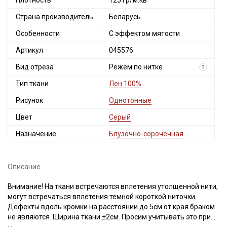
Плотность
125 гр/м.кв
Страна производитель
Беларусь
Особенности
С эффектом мятости
Артикул
045576
Вид отреза
Режем по нитке
?
Тип ткани
Лен 100%
Рисунок
Однотонные
Цвет
Серый
Назначение
Блузочно-сорочечная
Описание
Внимание! На ткани встречаются вплетения утолщенной нити,
могут встречаться вплетения темной короткой ниточки.
Дефекты вдоль кромки на расстоянии до 5см от края браком
не являются. Ширина ткани ±2см. Просим учитывать это при