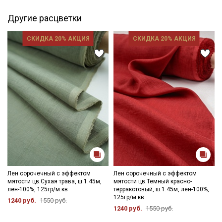
ткани в зависимости от настроек вашего монитора и в
зависимости от партии тон ткани может отличаться.
Другие расцветки
СКИДКА 20% АКЦИЯ
СКИДКА 20% АКЦИЯ
Лен сорочечный с эффектом
Лен сорочечный с эффектом
мятости цв.Сухая трава, ш.1.45м,
мятости цв.Темный красно-
лен-100%, 125гр/м.кв
терракотовый, ш.1.45м, лен-100%,
125гр/м.кв
1240 руб.
1550 руб.
1240 руб.
1550 руб.