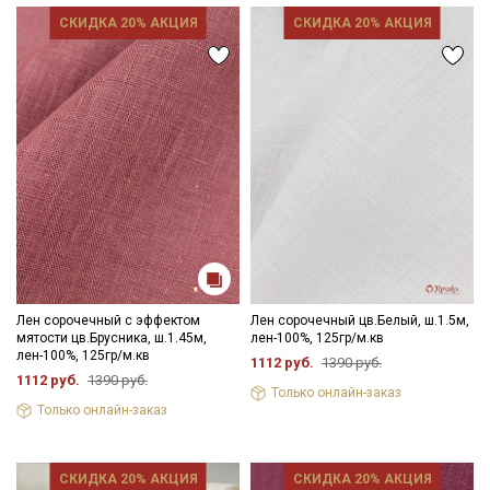
СКИДКА 20% АКЦИЯ
СКИДКА 20% АКЦИЯ
Лен сорочечный с эффектом
Лен сорочечный цв.Белый, ш.1.5м,
мятости цв.Брусника, ш.1.45м,
лен-100%, 125гр/м.кв
лен-100%, 125гр/м.кв
1112 руб.
1390 руб.
1112 руб.
1390 руб.
Только онлайн-заказ
Секретная рассылка от Купава
Только онлайн-заказ
Мы публикуем здесь дополнительные
промокоды и скидки до 30% на узкие
СКИДКА 20% АКЦИЯ
СКИДКА 20% АКЦИЯ