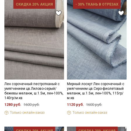
СКИДКА 20% АКЦИЯ
- 30% ТКАНЬ В ОТРЕЗАХ
Лен сорочечный пестротканый с
Мерный лоскут Лен сорочечный с
умягчением цв.Лилово-серый/
умягчением цв.Серо-фиолетовый
бежевы меланж, ш.1.5м, лен-100%,
меланж, ш.1.5м, лен-100%, 115гр/
140гр/м.кв
м.кв
1280 руб.
1600 руб.
1120 руб.
1600 руб.
Только онлайн-заказ
Только онлайн-заказ
СКИДКА 20% АКЦИЯ
СКИДКА 20% АКЦИЯ