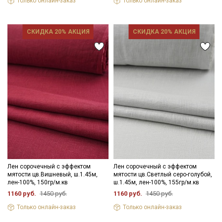
Только онлайн-заказ
Только онлайн-заказ
СКИДКА 20% АКЦИЯ
СКИДКА 20% АКЦИЯ
Лен сорочечный с эффектом
Лен сорочечный с эффектом
Секретная рассылка от Купава
мятости цв.Вишневый, ш.1.45м,
мятости цв.Светлый серо-голубой,
лен-100%, 150гр/м.кв
ш.1.45м, лен-100%, 155гр/м.кв
Мы публикуем здесь дополнительные
1160 руб.
1450 руб.
1160 руб.
1450 руб.
промокоды и скидки до 30% на узкие
Только онлайн-заказ
Только онлайн-заказ
категории тканей