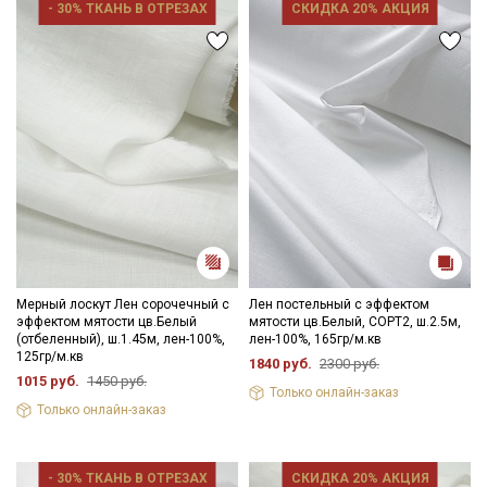
- 30% ТКАНЬ В ОТРЕЗАХ
СКИДКА 20% АКЦИЯ
Мерный лоскут Лен сорочечный с
Лен постельный с эффектом
эффектом мятости цв.Белый
мятости цв.Белый, СОРТ2, ш.2.5м,
(отбеленный), ш.1.45м, лен-100%,
лен-100%, 165гр/м.кв
125гр/м.кв
1840 руб.
2300 руб.
1015 руб.
1450 руб.
Только онлайн-заказ
Только онлайн-заказ
- 30% ТКАНЬ В ОТРЕЗАХ
СКИДКА 20% АКЦИЯ