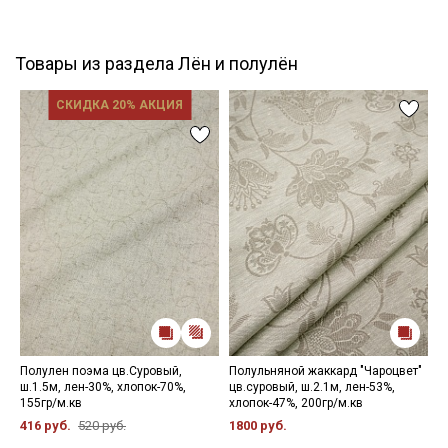
Товары из раздела Лён и полулён
СКИДКА 20% АКЦИЯ
Полулен поэма цв.Суровый,
Полульняной жаккард "Чароцвет"
В
ш.1.5м, лен-30%, хлопок-70%,
цв.суровый, ш.2.1м, лен-53%,
м
155гр/м.кв
хлопок-47%, 200гр/м.кв
ш
2
416 руб.
520 руб.
1800 руб.
6