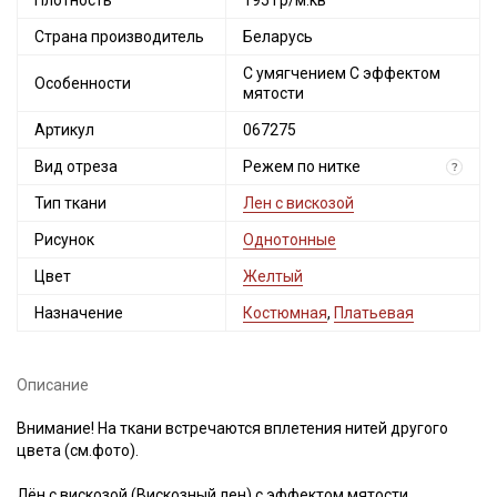
Плотность
195 гр/м.кв
Страна производитель
Беларусь
С умягчением С эффектом
Особенности
мятости
Артикул
067275
Вид отреза
Режем по нитке
?
Тип ткани
Лен с вискозой
Рисунок
Однотонные
Цвет
Желтый
Назначение
Костюмная
,
Платьевая
Описание
Внимание! На ткани встречаются вплетения нитей другого
цвета (см.фото).
Лён с вискозой (Вискозный лен) с эффектом мятости