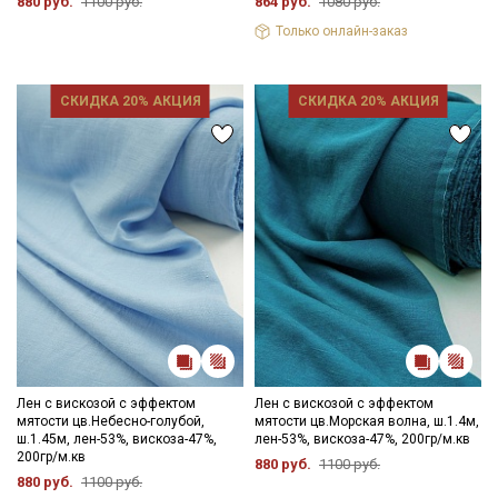
880 руб.
1100 руб.
864 руб.
1080 руб.
Мы публикуем здесь дополнительные
Только онлайн-заказ
промокоды и скидки до 30% на узкие
категории тканей
СКИДКА 20% АКЦИЯ
СКИДКА 20% АКЦИЯ
Электронная почта
Подписаться
Ознакомлен(а) с
Политикой обработки персональных
данных
и даю
Согласие на обработку персональных
данных
Даю
Согласие на получение рекламных и
информационных рассылок
Лен с вискозой с эффектом
Лен с вискозой с эффектом
мятости цв.Небесно-голубой,
мятости цв.Морская волна, ш.1.4м,
ш.1.45м, лен-53%, вискоза-47%,
лен-53%, вискоза-47%, 200гр/м.кв
200гр/м.кв
880 руб.
1100 руб.
880 руб.
1100 руб.