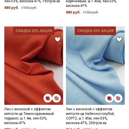
лен-53%, вискоза-47%, 195гр/м.кв
коричневый, ш.1.45м, лен-53%,
- сушить в подвешенном и расправленном состоянии, не
вискоза-47%
880 руб.
1100 руб.
пересушивать;
880 руб.
1100 руб.
- гладить рекомендуется с изнаночной стороны, через
проутюжильник на минимальном режиме утюга.
СКИДКА 20% АКЦИЯ
СКИДКА 20% АКЦИЯ
Цветопередача (тон) может отличаться от оригинального
цвета ткани в зависимости от настроек вашего монитора и в
зависимости от партии.
Лен с вискозой с эффектом
Лен с вискозой с эффектом
мятости цв.Темно-оранжевый
мятости цв.Небесно-голубой,
терракот, ш.1.4м, лен-53%,
СОРТ2, ш.1.45м, лен-53%,
Секретная рассылка от Купава
вискоза-47%
вискоза-47%, 200гр/м.кв