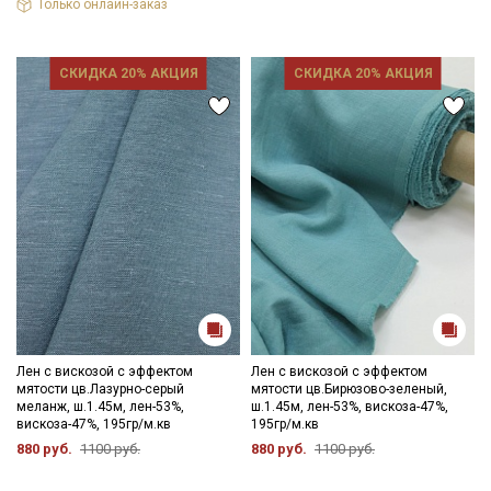
Только онлайн-заказ
СКИДКА 20% АКЦИЯ
СКИДКА 20% АКЦИЯ
Лен с вискозой с эффектом
Лен с вискозой с эффектом
мятости цв.Лазурно-серый
мятости цв.Бирюзово-зеленый,
меланж, ш.1.45м, лен-53%,
ш.1.45м, лен-53%, вискоза-47%,
вискоза-47%, 195гр/м.кв
195гр/м.кв
880 руб.
1100 руб.
880 руб.
1100 руб.