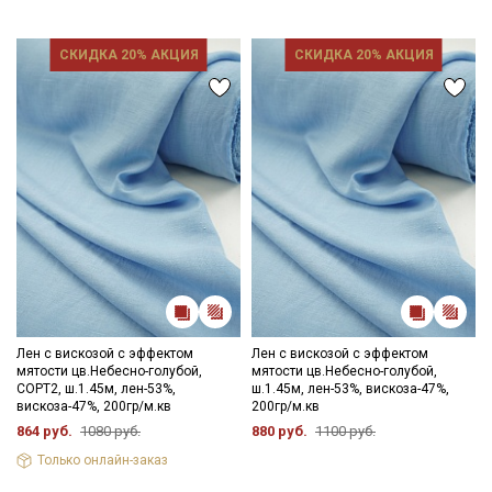
учитывать это при заказе.
СКИДКА 20% АКЦИЯ
СКИДКА 20% АКЦИЯ
Секретная рассылка от Купава
Мы публикуем здесь дополнительные
промокоды и скидки до 30% на узкие
категории тканей
Электронная почта
Лен с вискозой с эффектом
Лен с вискозой с эффектом
мятости цв.Небесно-голубой,
мятости цв.Небесно-голубой,
СОРТ2, ш.1.45м, лен-53%,
ш.1.45м, лен-53%, вискоза-47%,
вискоза-47%, 200гр/м.кв
200гр/м.кв
864 руб.
1080 руб.
880 руб.
1100 руб.
Только онлайн-заказ
Подписаться