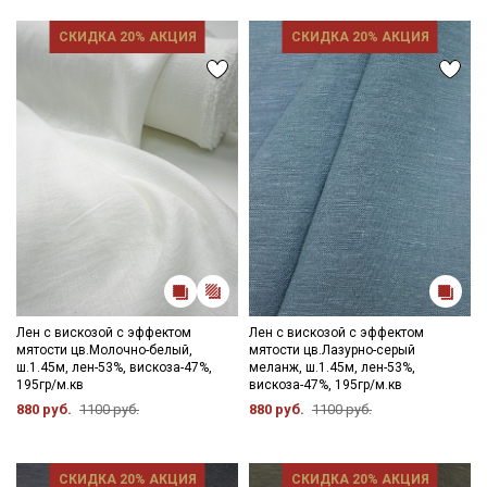
Ознакомлен(а) с
Политикой обработки персональных
СКИДКА 20% АКЦИЯ
СКИДКА 20% АКЦИЯ
данных
и даю
Согласие на обработку персональных
данных
Даю
Согласие на получение рекламных и
информационных рассылок
Лен с вискозой с эффектом
Лен с вискозой с эффектом
мятости цв.Молочно-белый,
мятости цв.Лазурно-серый
ш.1.45м, лен-53%, вискоза-47%,
меланж, ш.1.45м, лен-53%,
195гр/м.кв
вискоза-47%, 195гр/м.кв
880 руб.
1100 руб.
880 руб.
1100 руб.
СКИДКА 20% АКЦИЯ
СКИДКА 20% АКЦИЯ