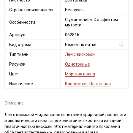
Плотность
200 гр/м.кв
Страна производитель
Беларусь
С умягчением С эффектом
Особенности
мятости
Артикул
062816
Вид отреза
Режем по нитке
?
Тип ткани
Лен с вискозой
Рисунок
Однотонные
Цвет
Морская волна
Назначение
Костюмная
,
Платьевая
Описание
Лен с вискозой – идеальное сочетание природной прочности
и экологичности льна с шелковистой мягкостью и изящной
пластичностью вискозы. Этот материал нового поколения
обладает естественным, благородным видом и