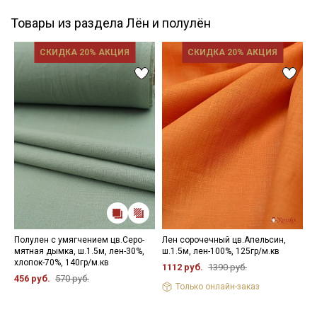
Товары из раздела Лён и полулён
СКИДКА 20% АКЦИЯ
СКИДКА 20% АКЦИЯ
Полулен с умягчением цв.Серо-
Лен сорочечный цв.Апельсин,
Х
мятная дымка, ш.1.5м, лен-30%,
ш.1.5м, лен-100%, 125гр/м.кв
ц
хлопок-70%, 140гр/м.кв
х
1112 руб.
1390 руб.
1
456 руб.
570 руб.
Только онлайн-заказ
6