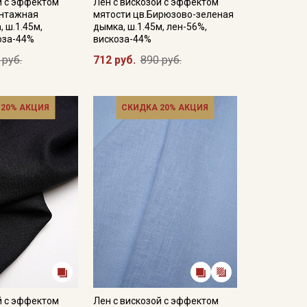
й с эффектом
Лен с вискозой с эффектом
интажная
мятости цв.Бирюзово-зеленая
 ш.1.45м,
дымка, ш.1.45м, лен-56%,
оза-44%
вискоза-44%
 руб.
712 руб.
890 руб.
 20% АКЦИЯ
СКИДКА 20% АКЦИЯ
й с эффектом
Лен с вискозой с эффектом