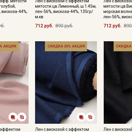
 эфф. мятости
Лен с вискозой с эффектом
Лен с вискозо
голубой,
мятости цв.Лимонный, ш.1.45м,
мятости цв.В
, вискоза-44%,
лен-56%, вискоза-44%, 135гр/
морская волна,
м.кв
лен-56%, виск
уб.
712 руб.
890 руб.
712 руб.
890
% АКЦИЯ
СКИДКА 20% АКЦИЯ
СКИДКА
Секретная рассылка от
Купава
Мы публикуем здесь дополнительные
промокоды и скидки до 30% на узкие
категории тканей
Электронная почта
с эффектом
Лен с вискозой с эффектом
Лен с вискозо