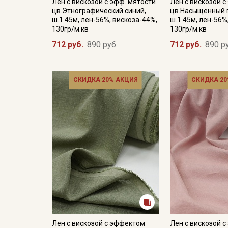
Лен с вискозой с эфф. мятости
Лен с вискозой с
цв.Этнографический синий,
цв.Насыщенный 
ш.1.45м, лен-56%, вискоза-44%,
ш.1.45м, лен-56%
130гр/м.кв
130гр/м.кв
712 руб.
890 руб.
712 руб.
890 р
СКИДКА 20% АКЦИЯ
СКИДКА 20
Лен с вискозой с эффектом
Лен с вискозой 