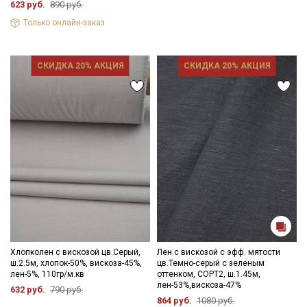
623 руб.
890 руб.
Только онлайн-заказ
СКИДКА 20% АКЦИЯ
СКИДКА 20% АКЦИЯ
Хлопколен с вискозой цв.Серый,
Лен с вискозой с эфф. мятости
ш.2.5м, хлопок-50%, вискоза-45%,
цв.Темно-серый с зеленым
лен-5%, 110гр/м.кв
оттенком, СОРТ2, ш.1.45м,
лен-53%,вискоза-47%
632 руб.
790 руб.
864 руб.
1080 руб.