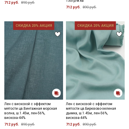
130гр/м.кв
712 руб.
890 руб.
712 руб.
890 руб.
СКИДКА 20% АКЦИЯ
СКИДКА 20% АКЦИЯ
Лен с вискозой с эффектом
Лен с вискозой с эффектом
мятости цв.Винтажная морская
мятости цв.Бирюзово-зеленая
волна, ш.1.45м, лен-56%,
дымка, ш.1.45м, лен-56%,
Секретная рассылка от Купава
вискоза-44%
вискоза-44%
712 руб.
890 руб.
712 руб.
890 руб.
Мы публикуем здесь дополнительные