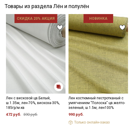
Товары из раздела Лён и полулён
СКИДКА 20% АКЦИЯ
НОВИНКА
Лен с вискозой цв.Белый,
Лен костюмный пестротканый с
М
ш.1.35м, лен-70%, вискоза-30%,
умягчением "Полоска" цв.желто-
Л
185гр/м.кв
зеленый, ш.1.5м, лен100%
ц
ш
472 руб.
590 руб.
990 руб.
9
Только онлайн-заказ