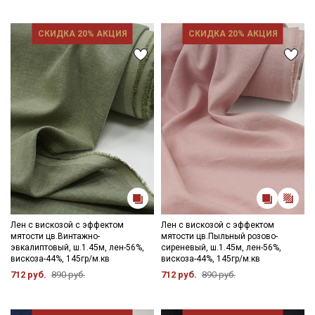
промокоды и скидки до 30% на узкие
категории тканей
СКИДКА 20% АКЦИЯ
СКИДКА 20% АКЦИЯ
Электронная почта
Подписаться
Ознакомлен(а) с
Политикой обработки персональных
данных
и даю
Согласие на обработку персональных
данных
Даю
Согласие на получение рекламных и
Лен с вискозой с эффектом
Лен с вискозой с эффектом
информационных рассылок
мятости цв.Винтажно-
мятости цв.Пыльный розово-
эвкалиптовый, ш.1.45м, лен-56%,
сиреневый, ш.1.45м, лен-56%,
вискоза-44%, 145гр/м.кв
вискоза-44%, 145гр/м.кв
712 руб.
890 руб.
712 руб.
890 руб.