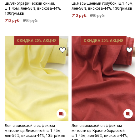
цв.Этнографический синий,
цв.Насыщенный голубой, ш.1.45м,
прогладить с изнаночной стороны через проутюжильник на
ш.1.45м, лен-56%, вискоза-44%,
лен-56%, вискоза-44%, 130гр/м.кв
минимальном режиме утюга (важно не пересушивать ткань).
130гр/м.кв
712 руб.
890 руб.
Уход:
712 руб.
890 руб.
- стирка до 40С;
- сушить в подвешенном и расправленном состоянии, не
пересушивать;
СКИДКА 20% АКЦИЯ
СКИДКА 20% АКЦИЯ
- гладить рекомендуется с изнаночной стороны, через
проутюжильник на минимальном режиме утюга.
Цветопередача (тон) может отличаться от оригинального
цвета ткани в зависимости от настроек вашего монитора и в
зависимости от партии.
Лен с вискозой с эффектом
Лен с вискозой с эффектом
мятости цв.Лимонный, ш.1.45м,
мятости цв.Красно-бордовый,
лен-56%, вискоза-44%, 135гр/м.кв
ш.1.45м, лен-56%, вискоза-44%,