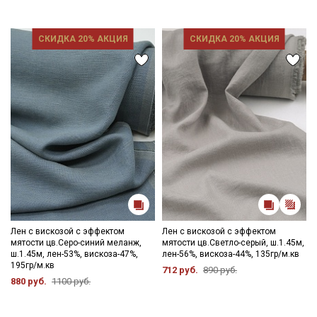
СКИДКА 20% АКЦИЯ
СКИДКА 20% АКЦИЯ
Лен с вискозой с эффектом
Лен с вискозой с эффектом
мятости цв.Серо-синий меланж,
мятости цв.Светло-серый, ш.1.45м,
ш.1.45м, лен-53%, вискоза-47%,
лен-56%, вискоза-44%, 135гр/м.кв
195гр/м.кв
712 руб.
890 руб.
880 руб.
1100 руб.