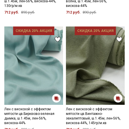
ш.1.45м, лен-56%, вискоза-44%,
волна, ш.1.45м, лен-56%,
130гр/м.кв
вискоза-44%
712 руб.
890 руб.
712 руб.
890 руб.
СКИДКА 20% АКЦИЯ
СКИДКА 20% АКЦИЯ
Секретная рассылка от Купава
Мы публикуем здесь дополнительные
промокоды и скидки до 30% на узкие
категории тканей
Электронная почта
Лен с вискозой с эффектом
Лен с вискозой с эффектом
мятости цв.Бирюзово-зеленая
мятости цв.Винтажно-
дымка, ш.1.45м, лен-56%,
эвкалиптовый, ш.1.45м, лен-56%,
вискоза-44%
вискоза-44%, 145гр/м.кв