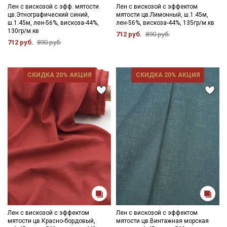
пересушивать;
Лен с вискозой с эфф. мятости
Лен с вискозой с эффектом
цв.Этнографический синий,
мятости цв.Лимонный, ш.1.45м,
- гладить рекомендуется с изнаночной стороны, через
ш.1.45м, лен-56%, вискоза-44%,
лен-56%, вискоза-44%, 135гр/м.кв
проутюжильник на минимальном режиме утюга.
130гр/м.кв
712 руб.
890 руб.
712 руб.
890 руб.
Цветопередача (тон) может отличаться от оригинального
цвета ткани в зависимости от настроек вашего монитора и в
зависимости от партии.
СКИДКА 20% АКЦИЯ
СКИДКА 20% АКЦИЯ
Лен с вискозой с эффектом
Лен с вискозой с эффектом
мятости цв.Красно-бордовый,
мятости цв.Винтажная морская