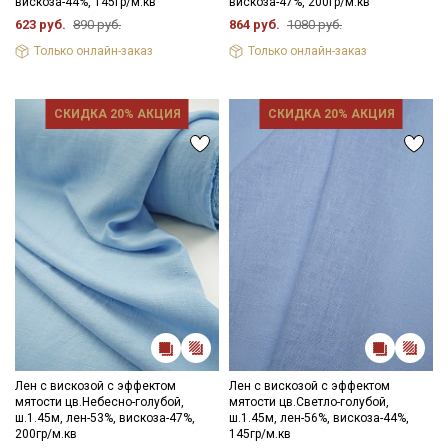
вискоза-44%, 145гр/м.кв
вискоза-47%, 200гр/м.кв
623 руб.
890 руб.
864 руб.
1080 руб.
Только онлайн-заказ
Только онлайн-заказ
СКИДКА 20% АКЦИЯ
СКИДКА 20% АКЦИЯ
Лен с вискозой с эффектом
Лен с вискозой с эффектом
мятости цв.Небесно-голубой,
мятости цв.Светло-голубой,
ш.1.45м, лен-53%, вискоза-47%,
ш.1.45м, лен-56%, вискоза-44%,
200гр/м.кв
145гр/м.кв