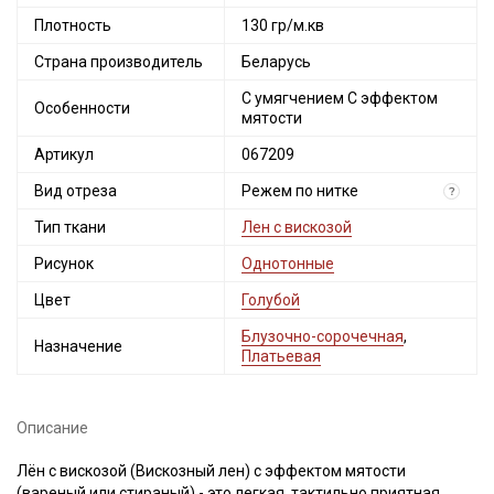
Плотность
130 гр/м.кв
Страна производитель
Беларусь
С умягчением С эффектом
Особенности
мятости
Артикул
067209
Вид отреза
Режем по нитке
?
Тип ткани
Лен с вискозой
Рисунок
Однотонные
Цвет
Голубой
Блузочно-сорочечная
,
Назначение
Платьевая
Описание
Лён с вискозой (Вискозный лен) с эффектом мятости
(вареный или стираный) - это легкая, тактильно приятная