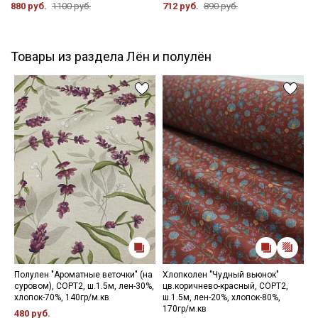
880 руб.
1100 руб.
712 руб.
890 руб.
Товары из раздела Лён и полулён
Полулен "Ароматные веточки" (на
Хлопколен "Чудный вьюнок"
П
суровом), СОРТ2, ш.1.5м, лен-30%,
цв.коричнево-красный, СОРТ2,
ц
хлопок-70%, 140гр/м.кв
ш.1.5м, лен-20%, хлопок-80%,
ш
170гр/м.кв
м
480 руб.