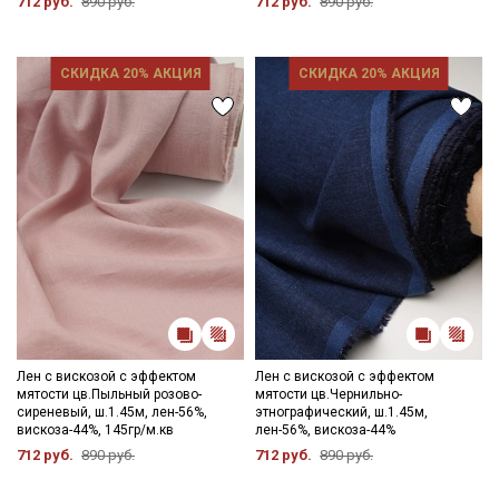
712 руб.
890 руб.
Подписаться
712 руб.
890 руб.
Ознакомлен(а) с
Политикой обработки персональных
СКИДКА 20% АКЦИЯ
СКИДКА 20% АКЦИЯ
данных
и даю
Согласие на обработку персональных
данных
Даю
Согласие на получение рекламных и
информационных рассылок
Лен с вискозой с эффектом
Лен с вискозой с эффектом
мятости цв.Пыльный розово-
мятости цв.Чернильно-
сиреневый, ш.1.45м, лен-56%,
этнографический, ш.1.45м,
вискоза-44%, 145гр/м.кв
лен-56%, вискоза-44%
712 руб.
890 руб.
712 руб.
890 руб.