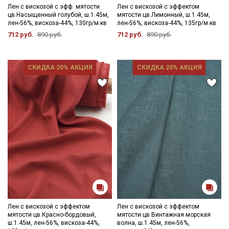
Уход:
Лен с вискозой с эфф. мятости
Лен с вискозой с эффектом
цв.Насыщенный голубой, ш.1.45м,
мятости цв.Лимонный, ш.1.45м,
- стирка до 40С;
лен-56%, вискоза-44%, 130гр/м.кв
лен-56%, вискоза-44%, 135гр/м.кв
- сушить в подвешенном и расправленном состоянии, не
712 руб.
890 руб.
712 руб.
890 руб.
пересушивать;
- гладить рекомендуется с изнаночной стороны, через
проутюжильник на минимальном режиме утюга.
СКИДКА 20% АКЦИЯ
СКИДКА 20% АКЦИЯ
Цветопередача (тон) может отличаться от оригинального
цвета ткани в зависимости от настроек вашего монитора и в
зависимости от партии.
Секретная рассылка от Купава
Мы публикуем здесь дополнительные
промокоды и скидки до 30% на узкие
категории тканей
Электронная почта
Лен с вискозой с эффектом
Лен с вискозой с эффектом
мятости цв.Красно-бордовый,
мятости цв.Винтажная морская
ш.1.45м, лен-56%, вискоза-44%,
волна, ш.1.45м, лен-56%,
Подписаться