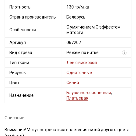
Плотность
130 гр/м.кв
Страна производитель
Беларусь
С умягчением С эффектом
Особенности
мятости
Артикул
067207
Вид отреза
Режем по нитке
?
Тип ткани
Лен с вискозой
Рисунок
Однотонные
Цвет
Синий
Блузочно-сорочечная
,
Назначение
Платьевая
Описание
Внимание! Могут встречаться вплетения нитей другого цвета
(см.фото).