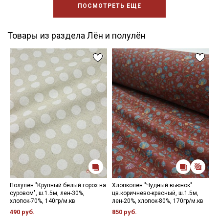
ПОСМОТРЕТЬ ЕЩЕ
Товары из раздела Лён и полулён
Полулен "Крупный белый горох на
Хлопколен "Чудный вьюнок"
П
суровом", ш.1.5м, лен-30%,
цв.коричнево-красный, ш.1.5м,
ц
хлопок-70%, 140гр/м.кв
лен-20%, хлопок-80%, 170гр/м.кв
л
490 руб.
850 руб.
4