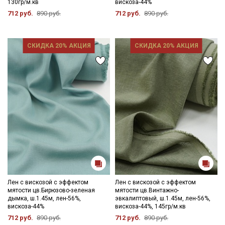
130гр/м.кв
вискоза-44%
712 руб.
890 руб.
712 руб.
890 руб.
Ознакомлен(а) с
Политикой обработки персональных
данных
и даю
Согласие на обработку персональных
данных
СКИДКА 20% АКЦИЯ
СКИДКА 20% АКЦИЯ
Даю
Согласие на получение рекламных и
информационных рассылок
Лен с вискозой с эффектом
Лен с вискозой с эффектом
мятости цв.Бирюзово-зеленая
мятости цв.Винтажно-
дымка, ш.1.45м, лен-56%,
эвкалиптовый, ш.1.45м, лен-56%,
вискоза-44%
вискоза-44%, 145гр/м.кв
712 руб.
890 руб.
712 руб.
890 руб.