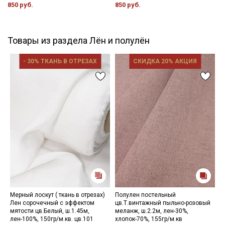
850 руб.
850 руб.
Товары из раздела Лён и полулён
- 30% ТКАНЬ В ОТРЕЗАХ
СКИДКА 20% АКЦИЯ
Мерный лоскут ( ткань в отрезах)
Полулен постельный
Х
Лен сорочечный с эффектом
цв.Т.винтажный пыльно-розовый
д
мятости цв.Белый, ш.1.45м,
меланж, ш.2.2м, лен-30%,
ш
лен-100%, 150гр/м.кв. цв.101
хлопок-70%, 155гр/м.кв
1