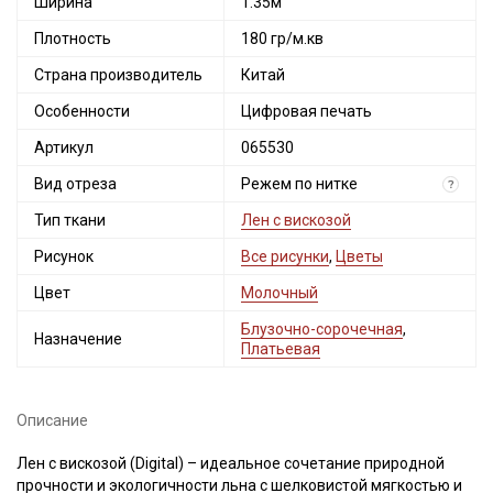
Ширина
1.35м
Плотность
180 гр/м.кв
Страна производитель
Китай
Особенности
Цифровая печать
Артикул
065530
Вид отреза
Режем по нитке
?
Тип ткани
Лен с вискозой
Рисунок
Все рисунки
,
Цветы
Цвет
Молочный
Блузочно-сорочечная
,
Назначение
Платьевая
Описание
Лен с вискозой (Digital) – идеальное сочетание природной
прочности и экологичности льна с шелковистой мягкостью и