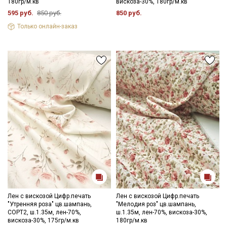
180гр/м.кв
вискоза-30%, 180гр/м.кв
Внимание! На ткани могут встречаться вплетения утолщенной
595 руб.
850 руб.
850 руб.
нити, редко узелки на утолщениях, короткие единичные
Только онлайн-заказ
вплетения нитей другого цвета, дефекты вдоль кромки на
расстоянии до 5см от края браком не являются. Ширина ткани
±2см.
При продаже отрез режем по нитке. Важно, при выравнивании
отреза, не срезать неровность, а пропарить и подтянуть ткань
по диагонали, чтобы нити распрямились и диагональный
перекос исправился. Просим учитывать это при заказе.
Лен с вискозой Цифр.печать
Лен с вискозой Цифр.печать
"Утренняя роза" цв.шампань,
"Мелодия роз" цв.шампань,
СОРТ2, ш.1.35м, лен-70%,
ш.1.35м, лен-70%, вискоза-30%,
вискоза-30%, 175гр/м.кв
180гр/м.кв