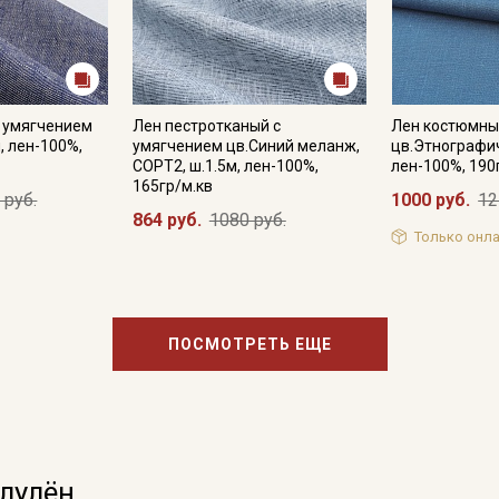
с умягчением
Лен пестротканый с
Лен костюмн
, лен-100%,
умягчением цв.Синий меланж,
цв.Этнографич
СОРТ2, ш.1.5м, лен-100%,
лен-100%, 190
165гр/м.кв
 руб.
1000 руб.
12
864 руб.
1080 руб.
Только онла
ПОСМОТРЕТЬ ЕЩЕ
олулён