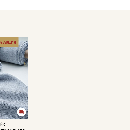
% АКЦИЯ
й с
иний меланж,