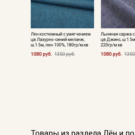
Лен костюмный с умягчением
Льняная саржа 
цв.Лазурно-синий меланж,
цв.Джинс, ш.1.5м
ш.1.5м, лен-100%, 180гр/м.кв
220гр/м.кв
1080 руб.
1350 руб.
1080 руб.
1350
Товары из раздела Лён и п