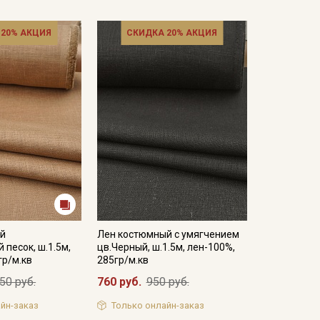
 20% АКЦИЯ
СКИДКА 20% АКЦИЯ
ый
Лен костюмный с умягчением
 песок, ш.1.5м,
цв.Черный, ш.1.5м, лен-100%,
гр/м.кв
285гр/м.кв
50 руб.
760 руб.
950 руб.
йн-заказ
Только онлайн-заказ