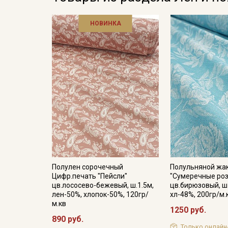
НОВИНКА
Полулен сорочечный
Полульняной жа
Цифр.печать "Пейсли"
"Сумеречные ро
цв.лососево-бежевый, ш.1.5м,
цв.бирюзовый, ш.
лен-50%, хлопок-50%, 120гр/
хл-48%, 200гр/м.
м.кв
1250 руб.
890 руб.
Только онлайн