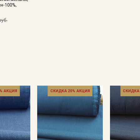
ен-100%,
руб.
Секретная рассылка от
Купава
% АКЦИЯ
СКИДКА 20% АКЦИЯ
СКИДКА
Мы публикуем здесь дополнительные
промокоды и скидки до 30% на узкие
категории тканей
Электронная почта