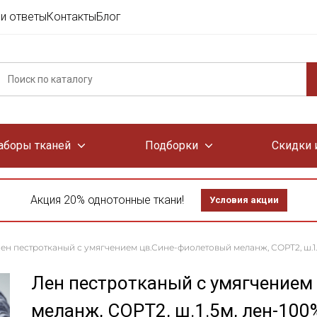
и ответы
Контакты
Блог
аборы тканей
Подборки
Скидки 
Акция 20% однотонные ткани!
Условия акции
ен пестротканый с умягчением цв.Сине-фиолетовый меланж, СОРТ2, ш.1.5м
Лен пестротканый с умягчением
меланж, СОРТ2, ш.1.5м, лен-100