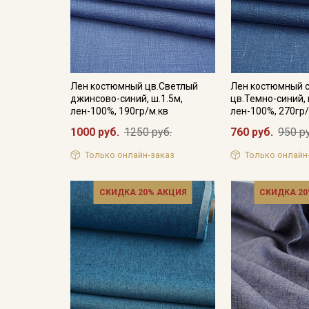
Лен костюмный цв.Светлый
Лен костюмный 
джинсово-синий, ш.1.5м,
цв.Темно-синий, 
лен-100%, 190гр/м.кв
лен-100%, 270гр/
1000 руб.
1250 руб.
760 руб.
950 р
Только онлайн-заказ
Только онлайн
СКИДКА 20% АКЦИЯ
СКИДКА 20