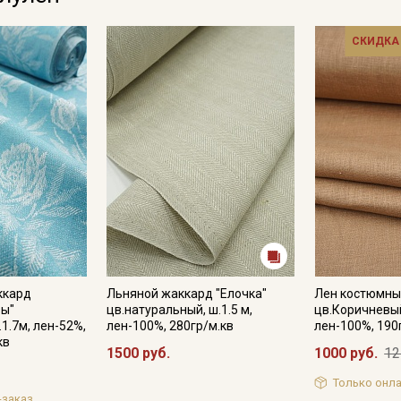
СКИДКА
ккард
Льняной жаккард "Елочка"
Лен костюмн
зы"
цв.натуральный, ш.1.5 м,
цв.Коричневый
1.7м, лен-52%,
лен-100%, 280гр/м.кв
лен-100%, 190
кв
1500 руб.
1000 руб.
12
Только онла
-заказ