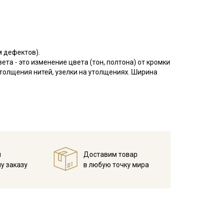
м дефектов).
та - это изменение цвета (тон, полтона) от кромки
утолщения нитей, узелки на утолщениях. Ширина
й
Доставим товар
у заказу
в любую точку мира