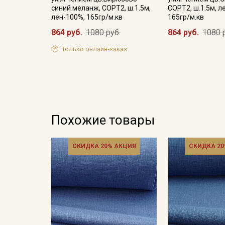
синий меланж, СОРТ2, ш.1.5м,
СОРТ2, ш.1.5м, л
лен-100%, 165гр/м.кв
165гр/м.кв
864 руб.
1080 руб.
864 руб.
1080 
Только онлайн-заказ
Похожие товары
СКИДКА 20% АКЦИЯ
СКИДКА 20