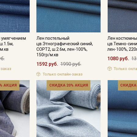
Подписаться
с умягчением
Лен постельный
Лен костюмны
Ознакомлен(а) с
Политикой обработки персональных
ш.1.5м,
цв.Этнографический синий,
цв.Темно-синий
данных
и даю
Согласие на обработку персональных
м.кв
СОРТ2, ш.2.6м, лен-100%,
лен-100%, 220
данных
150гр/м.кв
уб.
1080 руб.
13
Даю
Согласие на получение рекламных и
1592 руб.
1990 руб.
информационных рассылок
-заказ
Только онла
Только онлайн-заказ
% АКЦИЯ
СКИДКА 20% АКЦИЯ
СКИДКА