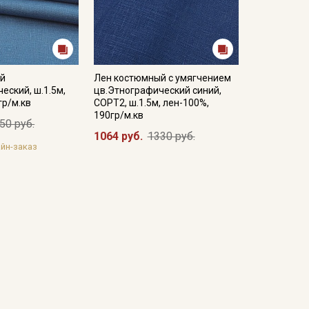
ый
Лен костюмный с умягчением
еский, ш.1.5м,
цв.Этнографический синий,
гр/м.кв
СОРТ2, ш.1.5м, лен-100%,
190гр/м.кв
50 руб.
1064 руб.
1330 руб.
йн-заказ