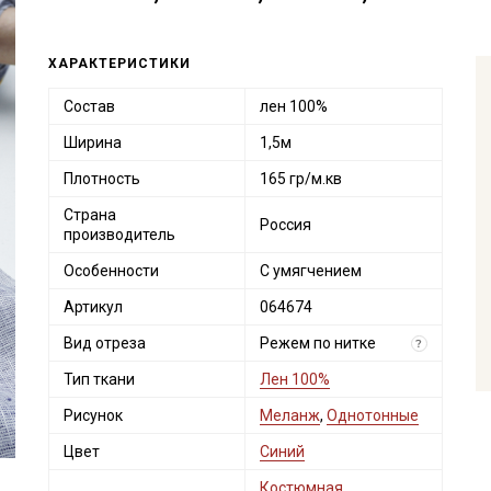
ХАРАКТЕРИСТИКИ
Состав
лен 100%
Ширина
1,5м
Плотность
165 гр/м.кв
Страна
Россия
производитель
Особенности
С умягчением
Артикул
064674
Вид отреза
Режем по нитке
?
Тип ткани
Лен 100%
Рисунок
Меланж
,
Однотонные
Цвет
Синий
Костюмная
,