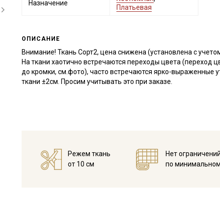
Назначение
Платьевая
ОПИСАНИЕ
Внимание! Ткань Сорт2, цена снижена (установлена с учето
На ткани хаотично встречаются переходы цвета (переход цве
до кромки, см.фото), часто встречаются ярко-выраженные 
ткани ±2см. Просим учитывать это при заказе.
Режем ткань
Нет ограничени
от 10 см
по минимальном