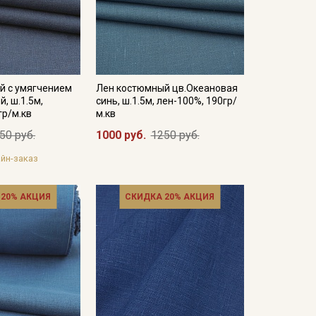
й с умягчением
Лен костюмный цв.Океановая
, ш.1.5м,
синь, ш.1.5м, лен-100%, 190гр/
гр/м.кв
м.кв
50 руб.
1000 руб.
1250 руб.
йн-заказ
 20% АКЦИЯ
СКИДКА 20% АКЦИЯ