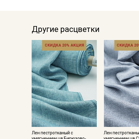
Другие расцветки
СКИДКА 20% АКЦИЯ
СКИДКА 20
Лен пестротканый с
Лен пестротканы
умягчением цв.Бирюзово-
умягчением цв.С