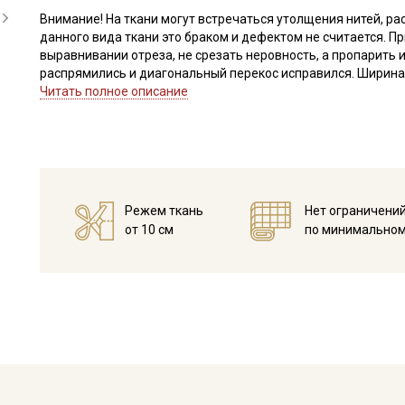
Внимание! На ткани могут встречаться утолщения нитей, р
данного вида ткани это браком и дефектом не считается. П
выравнивании отреза, не срезать неровность, а пропарить и
распрямились и диагональный перекос исправился. Ширина т
Читать полное описание
Ткань обладает высокой прочностью, гигроскопичностью, т
неаллергенна; высокой сминаемостью; переплетение полотн
Ткань прекрасно подходит для пошива комфортной одежды 
(постельного белья, легких занавесок).
Ткань натуральная дает усадку, поэтому перед раскроем р
дальнейших стирок, но не выше 40С, немного отжать и дать
Режем ткань
Нет ограничени
с изнаночной стороны через проутюжильник на минимально
от 10 см
по минимальном
Уход:
- стирка до 40C в деликатном режиме, отжим на низких обо
- противопоказано употребление отбеливателей
- гладить рекомендуется с изнаночной стороны, сушить в 
Цветопередача может отличаться от оригинального цвета т
в зависимости от партии тон ткани может отличаться.