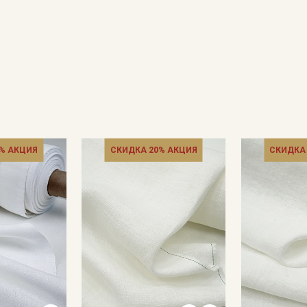
Подписаться
Ознакомлен(а) с
Политикой обработки персональных
данных
и даю
Согласие на обработку персональных
данных
Даю
Согласие на получение рекламных и
информационных рассылок
% АКЦИЯ
СКИДКА 20% АКЦИЯ
СКИДКА