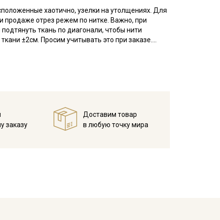
асположенные хаотично, узелки на утолщениях. Для
ри продаже отрез режем по нитке. Важно, при
 подтянуть ткань по диагонали, чтобы нити
кани ±2см. Просим учитывать это при заказе.
еплопроводностью и устойчивостью к износам,
яное; усадка до 6%.
для взрослых и детей, домашнего текстиля
екомендуется постирать при температуре
 просохнуть в развешенном состоянии, прогладить
й
Доставим товар
м режиме утюга (важно не пересушивать ткань).
у заказу
в любую точку мира
ротах
расправленном, подвешенном состоянии.
кани в зависимости от настроек вашего монитора и