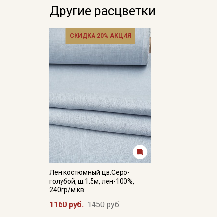
Другие расцветки
СКИДКА 20% АКЦИЯ
Лен костюмный цв.Серо-
голубой, ш.1.5м, лен-100%,
240гр/м.кв
1160 руб.
1450 руб.