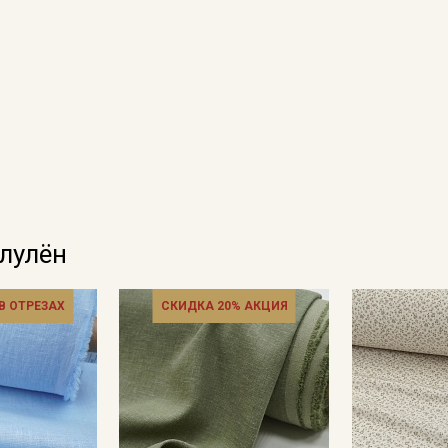
олулён
 В ОТРЕЗАХ
СКИДКА 20% АКЦИЯ