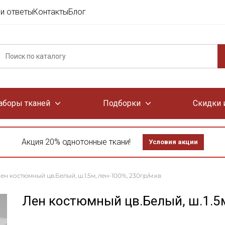
и ответы
Контакты
Блог
аборы тканей
Подборки
Скидки 
Акция 20% однотонные ткани!
Условия акции
ен костюмный цв.Белый, ш.1.5м, лен-100%, 230гр/м.кв
Лен костюмный цв.Белый, ш.1.5м