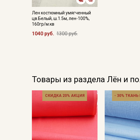
Лен костюмный умягченный
цв.Белый, ш.1.5м, лен-100%,
160гр/м.кв
1040 руб.
1300 руб.
Товары из раздела Лён и п
СКИДКА 20% АКЦИЯ
- 30% ТКАНЬ