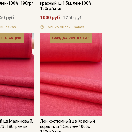
 лен-100%, 190гр/
красный, ш.1.5м, лен-100%,
190гр/м.кв
50 руб.
1000 руб.
1250 руб.
йн-заказ
Только онлайн-заказ
 20% АКЦИЯ
СКИДКА 20% АКЦИЯ
й цв.Малиновый,
Лен костюмный цв.Красный
0%, 180гр/м.кв
коралл, ш.1.5м, лен-100%,
190гр/м.кв