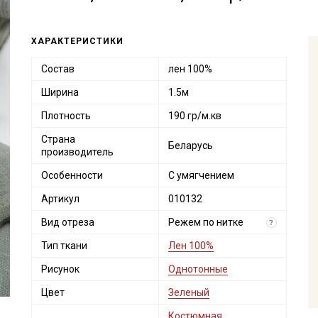
ХАРАКТЕРИСТИКИ
Состав
лен 100%
Ширина
1.5м
Плотность
190 гр/м.кв
Страна
Беларусь
производитель
Особенности
С умягчением
Артикул
010132
Вид отреза
Режем по нитке
?
Тип ткани
Лен 100%
Рисунок
Однотонные
Цвет
Зеленый
Костюмная
,