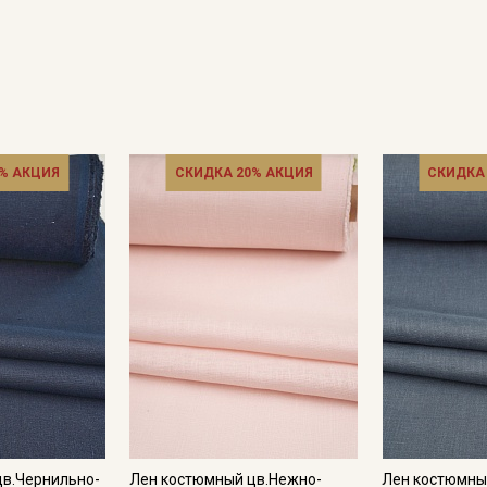
% АКЦИЯ
СКИДКА 20% АКЦИЯ
СКИДКА
Секретная рассылка от
Купава
Мы публикуем здесь дополнительные
промокоды и скидки до 30% на узкие
категории тканей
Электронная почта
цв.Чернильно-
Лен костюмный цв.Нежно-
Лен костюмный