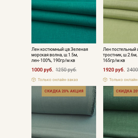
Лен костюмный цв.Зеленая
Лен постельный 
морская волна, ш.1.5м,
тростник, ш.2.6м
лен-100%, 190гр/м.кв
165гр/м.кв
1000 руб.
1250 руб.
1920 руб.
2400
Только онлайн-заказ
Только онлайн
СКИДКА 20% АКЦИЯ
СКИДКА 20