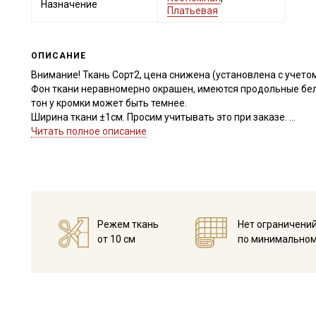
Назначение
Платьевая
ОПИСАНИЕ
Внимание! Ткань Сорт2, цена снижена (установлена с учето
Фон ткани неравномерно окрашен, имеются продольные беле
тон у кромки может быть темнее.
Ширина ткани ±1см. Просим учитывать это при заказе.
Читать полное описание
Ткань обладает высокой прочностью, гигроскопичностью, т
неаллергенна; высокой сминаемостью; переплетение полотня
6%.
Ткань прекрасно подходит для пошива комфортной одежды 
(постельного белья, легких занавесок).
Ткань натуральная дает усадку, поэтому перед раскроем р
Режем ткань
Нет ограничени
дальнейших стирок, но не выше 40С, немного отжать и дать
от 10 см
по минимальном
с изнаночной стороны через проутюжильник на минимально
Уход:
- стирка до 40C в деликатном режиме, отжим на низких обо
- противопоказано употребление отбеливателей
- гладить рекомендуется с изнаночной стороны, сушить в 