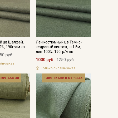
й цв.Шалфей,
Лен костюмный цв.Темно-
0%, 190гр/м.кв
кедровый винтаж, ш.1.5м,
лен-100%, 190гр/м.кв
50 руб.
1000 руб.
1250 руб.
йн-заказ
Только онлайн-заказ
 20% АКЦИЯ
- 30% ТКАНЬ В ОТРЕЗАХ