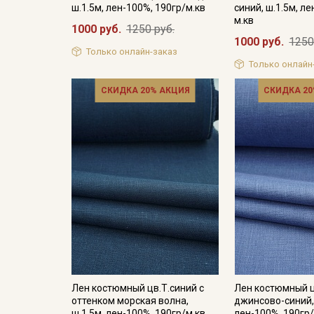
ш.1.5м, лен-100%, 190гр/м.кв
синий, ш.1.5м, л
м.кв
1000 руб.
1250 руб.
1000 руб.
1250
Только онлайн-заказ
Только онлайн
СКИДКА 20% АКЦИЯ
СКИДКА 20
Лен костюмный цв.Т.синий с
Лен костюмный 
оттенком морская волна,
джинсово-синий, 
ш.1.5м, лен-100%, 190гр/м.кв
лен-100%, 190гр/