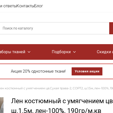
и ответы
Контакты
Блог
аборы тканей
Подборки
Скидки 
Акция 20% однотонные ткани!
Условия акции
ен костюмный с умягчением цв.Сухая трава-2, СОРТ2, ш.1.5м, лен-100%, 19
Лен костюмный с умягчением цв.
ш.1.5м, лен-100%, 190гр/м.кв