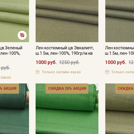
цв.Зеленый
Лен костюмный цв.Эвкалипт,
Лен костюмны
, лен-100%,
ш.1.5м, лен-100%, 190гр/м.кв
ш.1.5м, лен-10
1000 руб.
1250 руб.
1000 руб.
12
 руб.
Только онлайн-заказ
Только онла
-заказ
% АКЦИЯ
СКИДКА 20% АКЦИЯ
СКИДКА