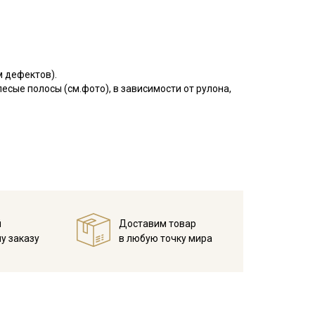
м дефектов).
сые полосы (см.фото), в зависимости от рулона,
еплопроводностью и устойчивостью к износам,
ное; на ощупь мягкая; не просвечивает; усадка до
для взрослых и детей, домашнего текстиля
екомендуется постирать при температуре
й
Доставим товар
 просохнуть в развешенном состоянии, прогладить
у заказу
в любую точку мира
м режиме утюга (важно не пересушивать ткань).
ротах
расправленном, подвешенном состоянии.