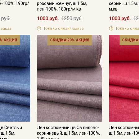
ен-100%, 190гр/
розовый жемчуг, ш.1.5м,
серый, ш.1.5м,
лен-100%, 180гр/м.кв
м.кв
 руб.
1000 руб.
1250 руб.
1000 руб.
12
Подписаться
-заказ
Только онлайн-заказ
Только онла
Ознакомлен(а) с
Политикой обработки персональных
% АКЦИЯ
СКИДКА 20% АКЦИЯ
СКИДКА
данных
и даю
Согласие на обработку персональных
данных
Даю
Согласие на получение рекламных и
информационных рассылок
цв.Светлый
Лен костюмный цв.Св.лилово-
Лен костюмны
ш.1.5м,
коричневый, ш.1.5м, лен-100%,
ш.1.5м, лен-10
м.кв
190гр/м.кв