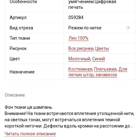
Особенности
умягчением Цифровая
печать
Артикул
059284
Вид отреза
Режем по нитке
?
Тип ткани
Лен 100%
Рисунок
Все рисунки
,
Цветы
Цвет
Молочный
,
Синий
Костюмная
,
Платьевая
,
Для
Назначение
легких штор, занавесок
Описание
Фон ткани цв.шампань.
Внимание! На ткани встречаются вплетения утолщенной нити,
на светлых тонах, могут встречаться вплетения темной
короткой ниточки. Дефекты вдоль кромки на расстоянии до
Секретная рассылка от Купава
5см от края браком не являются. Ширина ткани ±2см. Просим
Читать полное описание
учитывать это при заказе.