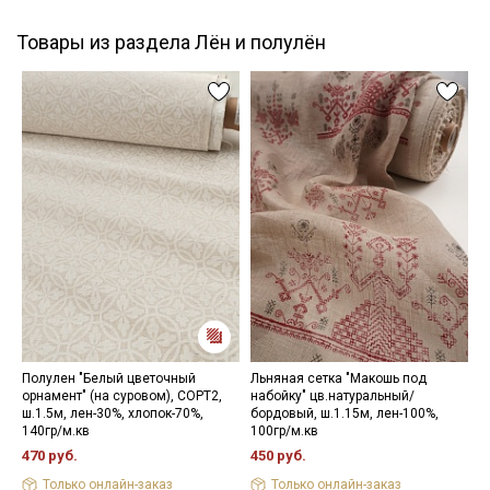
Товары из раздела Лён и полулён
Полулен "Белый цветочный
Льняная сетка "Макошь под
П
орнамент" (на суровом), СОРТ2,
набойку" цв.натуральный/
с
ш.1.5м, лен-30%, хлопок-70%,
бордовый, ш.1.15м, лен-100%,
ш
140гр/м.кв
100гр/м.кв
1
470 руб.
450 руб.
5
Только онлайн-заказ
Только онлайн-заказ