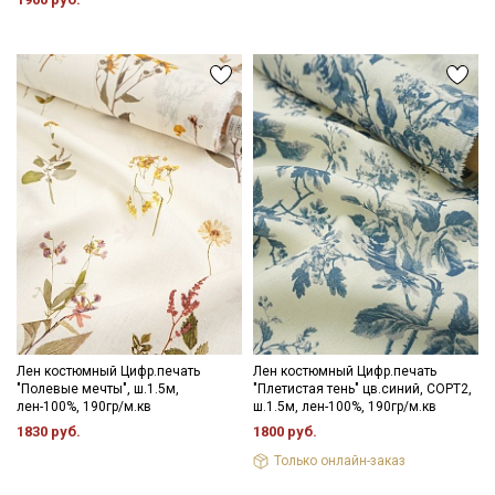
стирок (но не выше 40С), немного отжать и дать просохнуть в
развешенном состоянии. Затем прогладить с изнаночной
стороны через проутюжильник на минимальном режиме
утюга (важно не пересушивать ткань).
Уход:
- стирка до 40C в деликатном режиме, отжим на низких
оборотах
- противопоказано использование отбеливателей
- глажка рекомендуется с изнаночной стороны, сушка в
расправленном, подвешенном состоянии.
Цветопередача может отличаться от оригинального цвета
ткани в зависимости от настроек вашего монитора и в
зависимости от партии тон ткани может отличаться.
Лен костюмный Цифр.печать
Лен костюмный Цифр.печать
"Полевые мечты", ш.1.5м,
"Плетистая тень" цв.синий, СОРТ2,
лен-100%, 190гр/м.кв
ш.1.5м, лен-100%, 190гр/м.кв
1830 руб.
1800 руб.
Только онлайн-заказ